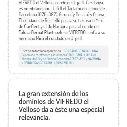
VIFREDO el Velloso, conde de Urgell-Cerdanya,
es nombrado por LUIS II el Tartamudo, conde de
Barcelona (878-897), Girona (y Besalú) y Osona.
El condado de Rosselló pasa a su hermano Miró
de Conflent y el de Narbona pasa al conde de
Tolosa Bernat Plantapelosa. VIFREDO confía a su
hermano Miró el condado de Urgell.
Esta pieza también aparece en ...
CONDADO DE BARCELONA
(Vinculado totalmente a los francos) (801-988)
•
LUIS II el
Tartamudo (Rey de Francia Occidental) (877-879)
•
NARBONA
•
REINO FRANCO CAROLINGIOS (751-911)
La gran extensión de los
dominios de VIFREDO el
Velloso da a éste una especial
relevancia.