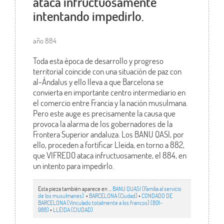
ataca infructuosamente
intentando impedirlo.
año 884
Toda esta época de desarrollo y progreso
territorial coincide con una situación de paz con
al-Ándalus y ello lleva a que Barcelona se
convierta en importante centro intermediario en
el comercio entre Francia y la nación musulmana.
Pero este auge es precisamente la causa que
provoca la alarma de los gobernadores de la
Frontera Superior andaluza. Los BANU QASI, por
ello, proceden a fortificar Lleida, en torno a 882,
que VIFREDO ataca infructuosamente, el 884, en
un intento para impedirlo.
Esta pieza también aparece en ...
BANU QUASI (Familia al servicio
de los musulmanes)
•
BARCELONA (Ciudad)
•
CONDADO DE
BARCELONA (Vinculado totalmente a los francos) (801-
988)
•
LLEIDA (CIUDAD)