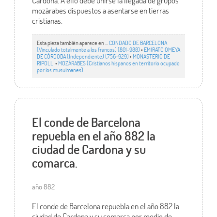
Cardona. A ello debe unirse la llegada de grupos
mozárabes dispuestos a asentarse en tierras
cristianas.
Esta pieza también aparece en ...
CONDADO DE BARCELONA
(Vinculado totalmente a los francos) (801-988)
•
EMIRATO OMEYA
DE CÓRDOBA (Independiente) (756-929)
•
MONASTERIO DE
RIPOLL
•
MOZÁRABES (Cristianos hispanos en territorio ocupado
por los musulmanes)
El conde de Barcelona
repuebla en el año 882 la
ciudad de Cardona y su
comarca.
año 882
El conde de Barcelona repuebla en el año 882 la
ciudad de Cardona y su comarca por medio de