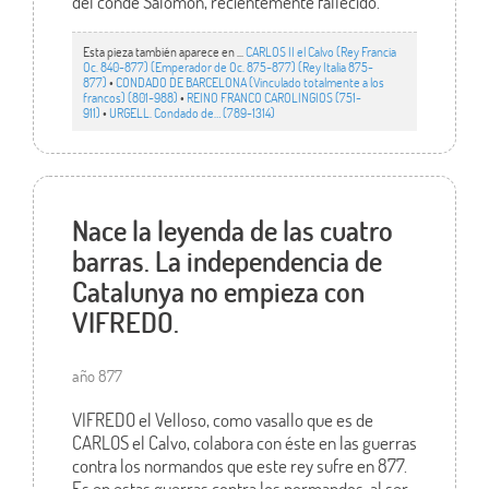
del conde Salomón, recientemente fallecido.
Esta pieza también aparece en ...
CARLOS II el Calvo (Rey Francia
Oc. 840-877) (Emperador de Oc. 875-877) (Rey Italia 875-
877)
•
CONDADO DE BARCELONA (Vinculado totalmente a los
francos) (801-988)
•
REINO FRANCO CAROLINGIOS (751-
911)
•
URGELL. Condado de… (789-1314)
Nace la leyenda de las cuatro
barras. La independencia de
Catalunya no empieza con
VIFREDO.
año 877
VIFREDO el Velloso, como vasallo que es de
CARLOS el Calvo, colabora con éste en las guerras
contra los normandos que este rey sufre en 877.
Es en estas guerras contra los normandos, al ser