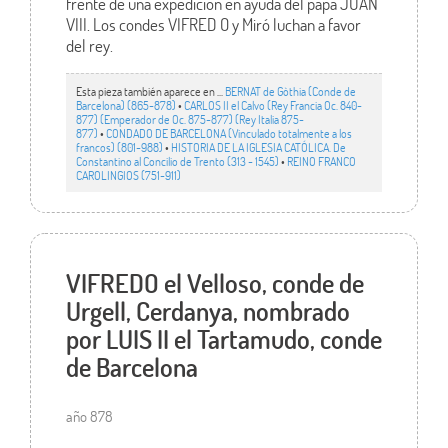
frente de una expedición en ayuda del papa JUAN
VIII. Los condes VIFRED O y Miró luchan a favor
del rey.
Esta pieza también aparece en ...
BERNAT de Gòthia (Conde de
Barcelona) (865-878)
•
CARLOS II el Calvo (Rey Francia Oc. 840-
877) (Emperador de Oc. 875-877) (Rey Italia 875-
877)
•
CONDADO DE BARCELONA (Vinculado totalmente a los
francos) (801-988)
•
HISTORIA DE LA IGLESIA CATÓLICA. De
Constantino al Concilio de Trento (313 - 1545)
•
REINO FRANCO
CAROLINGIOS (751-911)
VIFREDO el Velloso, conde de
Urgell, Cerdanya, nombrado
por LUIS II el Tartamudo, conde
de Barcelona
año 878