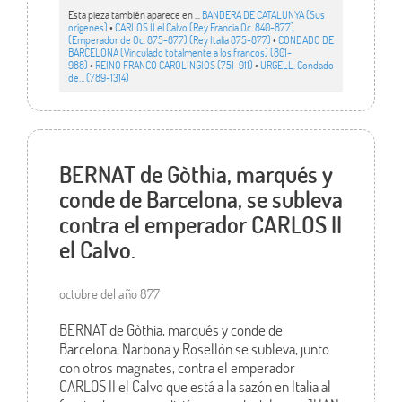
Esta pieza también aparece en ...
BANDERA DE CATALUNYA (Sus
orígenes)
•
CARLOS II el Calvo (Rey Francia Oc. 840-877)
(Emperador de Oc. 875-877) (Rey Italia 875-877)
•
CONDADO DE
BARCELONA (Vinculado totalmente a los francos) (801-
988)
•
REINO FRANCO CAROLINGIOS (751-911)
•
URGELL. Condado
de… (789-1314)
BERNAT de Gòthia, marqués y
conde de Barcelona, se subleva
contra el emperador CARLOS II
el Calvo.
octubre del año 877
BERNAT de Gòthia, marqués y conde de
Barcelona, Narbona y Rosellón se subleva, junto
con otros magnates, contra el emperador
CARLOS II el Calvo que está a la sazón en Italia al