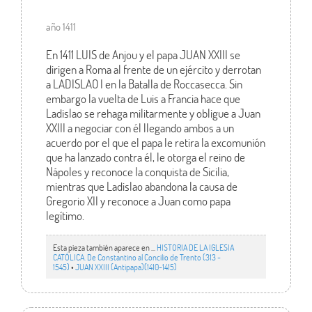
año 1411
En 1411 LUIS de Anjou y el papa JUAN XXIII se
dirigen a Roma al frente de un ejército y derrotan
a LADISLAO I en la Batalla de Roccasecca. Sin
embargo la vuelta de Luis a Francia hace que
Ladislao se rehaga militarmente y obligue a Juan
XXIII a negociar con él llegando ambos a un
acuerdo por el que el papa le retira la excomunión
que ha lanzado contra él, le otorga el reino de
Nápoles y reconoce la conquista de Sicilia,
mientras que Ladislao abandona la causa de
Gregorio XII y reconoce a Juan como papa
legítimo.
Esta pieza también aparece en ...
HISTORIA DE LA IGLESIA
CATÓLICA. De Constantino al Concilio de Trento (313 -
1545)
•
JUAN XXIII (Antipapa)(1410-1415)