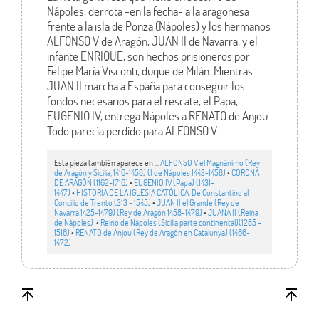
Nápoles, derrota -en la fecha- a la aragonesa
frente a la isla de Ponza (Nápoles) y los hermanos
ALFONSO V de Aragón, JUAN II de Navarra, y el
infante ENRIQUE, son hechos prisioneros por
Felipe María Visconti, duque de Milán. Mientras
JUAN II marcha a España para conseguir los
fondos necesarios para el rescate, el Papa,
EUGENIO IV, entrega Nápoles a RENATO de Anjou.
Todo parecía perdido para ALFONSO V.
Esta pieza también aparece en ...
ALFONSO V el Magnánimo (Rey
de Aragón y Sicilia, 1416-1458) (I de Nápoles 1443-1458)
•
CORONA
DE ARAGÓN (1162-1716)
•
EUGENIO IV (Papa) (1431-
1447)
•
HISTORIA DE LA IGLESIA CATÓLICA. De Constantino al
Concilio de Trento (313 - 1545)
•
JUAN II el Grande (Rey de
Navarra 1425-1479) (Rey de Aragón 1458-1479)
•
JUANA II (Reina
de Nápoles)
•
Reino de Nápoles (Sicilia parte continental)(1285 -
1516)
•
RENATO de Anjou (Rey de Aragón en Catalunya) (1466-
1472)