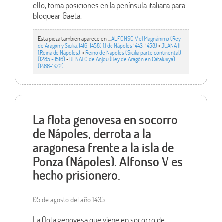
ello, toma posiciones en la península italiana para
bloquear Gaeta.
Esta pieza también aparece en ...
ALFONSO V el Magnánimo (Rey
de Aragón y Sicilia, 1416-1458) (I de Nápoles 1443-1458)
•
JUANA II
(Reina de Nápoles)
•
Reino de Nápoles (Sicilia parte continental)
(1285 - 1516)
•
RENATO de Anjou (Rey de Aragón en Catalunya)
(1466-1472)
La flota genovesa en socorro
de Nápoles, derrota a la
aragonesa frente a la isla de
Ponza (Nápoles). Alfonso V es
hecho prisionero.
05 de agosto del año 1435
La flota genovesa que viene en socorro de