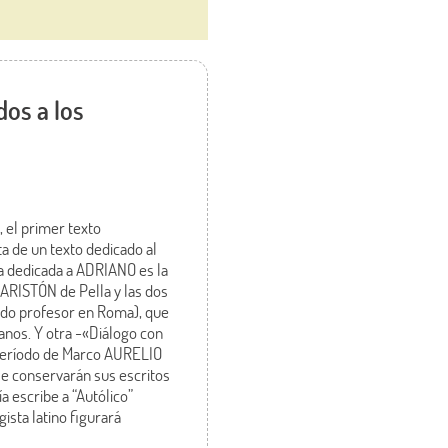
dos a los
, el primer texto
ta de un texto dedicado al
a dedicada a ADRIANO es la
 ARISTÓN de Pella y las dos
endo profesor en Roma), que
ianos. Y otra -«Diálogo con
l período de Marco AURELIO
o se conservarán sus escritos
a escribe a “Autólico”
ista latino figurará