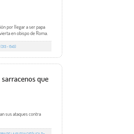
ón por llegar a ser papa
vierta en obispo de Roma.
(313 - 1545)
s sarracenos que
ian sus ataques contra
ORIA DE LA IGLESIA CATÓLICA. De