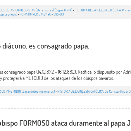
OLOGETAS /APOLOGISTAS (Defensores) (Siglos II y III)
•
HISTORIA DE LA IGLESIA CATÓLICA. Primero
gista griego)
•
ROMA (IMPERIO) (27 aC - 395 dC)
o diácono, es consagrado papa.
s consagrado papa (14.12.872 – 16.12.882). Ratifica lo dispuesto por Adri
a, y protegerá a METODIO de los ataques de los obispos bávaros.
RILO Y METODIO (Sacerdotes misioneros)
•
HISTORIA DE LA IGLESIA CATÓLICA. De Constantino al Con
 obispo FORMOSO ataca duramente al papa JU