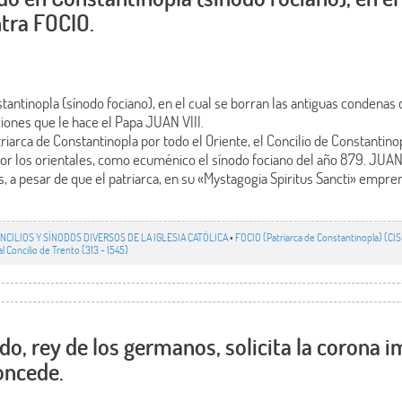
tra FOCIO.
antinopla (sínodo fociano), en el cual se borran las antiguas condenas 
iones que le hace el Papa JUAN VIII.
riarca de Constantinopla por todo el Oriente, el Concilio de Constantin
or los orientales, como ecuménico el sínodo fociano del año 879. JUAN 
 a pesar de que el patriarca, en su «Mystagogia Spiritus Sancti» empr
NCILIOS Y SÍNODOS DIVERSOS DE LA IGLESIA CATÓLICA
•
FOCIO (Patriarca de Constantinopla) (C
 Concilio de Trento (313 - 1545)
do, rey de los germanos, solicita la corona i
concede.