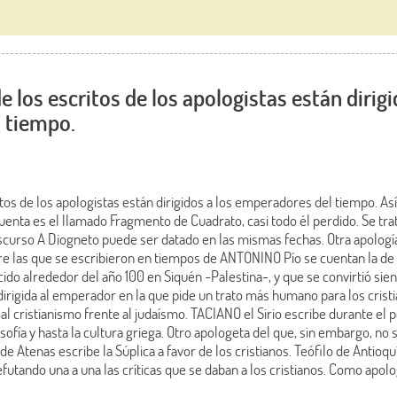
 los escritos de los apologistas están dirigi
 tiempo.
tos de los apologistas están dirigidos a los emperadores del tiempo. Así
uenta es el llamado Fragmento de Cuadrato, casi todo él perdido. Se tra
curso A Diogneto puede ser datado en las mismas fechas. Otra apologí
tre las que se escribieron en tiempos de ANTONINO Pío se cuentan la de
cido alrededor del año 100 en Siquén -Palestina-, y que se convirtió si
dirigida al emperador en la que pide un trato más humano para los crist
 al cristianismo frente al judaísmo. TACIANO el Sirio escribe durante e
losofía y hasta la cultura griega. Otro apologeta del que, sin embargo, n
 Atenas escribe la Súplica a favor de los cristianos. Teófilo de Antioquí
efutando una a una las críticas que se daban a los cristianos. Como apolog