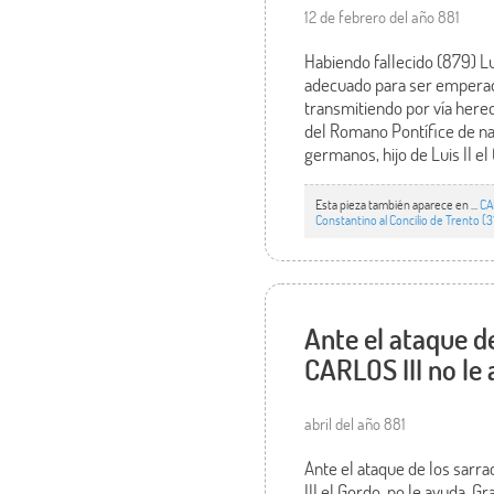
12 de febrero del año 881
Habiendo fallecido (879) Lu
adecuado para ser emperado
transmitiendo por vía hered
del Romano Pontífice de nad
germanos, hijo de Luis II e
Esta pieza también aparece en ...
CA
Constantino al Concilio de Trento (3
Ante el ataque de
CARLOS III no le
abril del año 881
Ante el ataque de los sarr
III el Gordo, no le ayuda. G