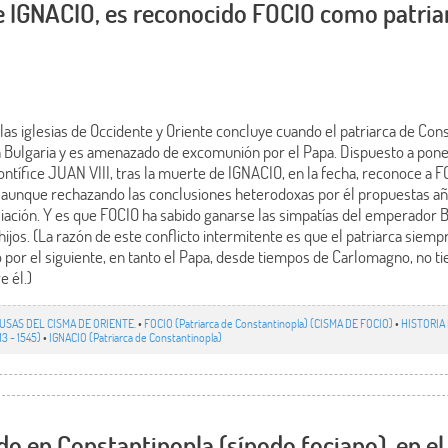
e IGNACIO, es reconocido FOCIO como patria
as iglesias de Occidente y Oriente concluye cuando el patriarca de Con
 Bulgaria y es amenazado de excomunión por el Papa. Dispuesto a poner
ontífice JUAN VIII, tras la muerte de IGNACIO, en la fecha, reconoce a 
 aunque rechazando las conclusiones heterodoxas por él propuestas a
liación. Y es que FOCIO ha sabido ganarse las simpatías del emperador BA
jos. (La razón de este conflicto intermitente es que el patriarca siem
por el siguiente, en tanto el Papa, desde tiempos de Carlomagno, no 
e él.)
USAS DEL CISMA DE ORIENTE.
•
FOCIO (Patriarca de Constantinopla) (CISMA DE FOCIO)
•
HISTORIA 
13 - 1545)
•
IGNACIO (Patriarca de Constantinopla)
do en Constantinopla (sínodo fociano), en el