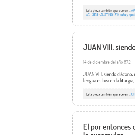
Esta pieza también aparece en ...
AP
aC - 313)
•
JUSTINO (Filósofo y apolo
JUAN VIII, siend
14 de diciembre del año 872
JUAN VIII, siendo diácono, e
lengua eslava en la liturgi
Esta pieza también aparece en ...
CI
El por entonces
le excomulga.