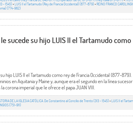
13 - 1545)
•
LUIS II el Tartamudo (Rey de Francia Occidental) (877-879)
•
REINO FRANCO CAROLINGIO
Roma) (774-962)
 le sucede su hijo LUIS II el Tartamudo como
 su hijo LUIS II el Tartamudo como rey de Francia Occidental (877-879)
nios en Aquitania y Maine y, aunque era el segundo en la línea sucesor
la corona imperial que le ofrece el papa JUAN VIII.
STORIA DE LA IGLESIA CATÓLICA. De Constantino al Concilio de Trento (313 - 1545)
•
LUIS II el Tarta
GIOS (751-911)