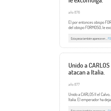
año 876
El por entonces obispo FOR
del obispo FORMOSO, le exc
Esta pieza también aparece en ...
FO
Unido a CARLOS I
atacan a Italia.
año 877
Unido a CARLOS II el Calvo,
Italia. El emperador ha dej
Esta pieza también aparece en ...
CA