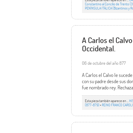
Constantino al Concilio de Trento (3
PENÍNSULA ITÁLICA (Bizantinos y 
A Carlos el Calvo
Occidental.
06 de octubre del año 877
A Carlos el Calvo le sucede
con su padre desde sus domi
fue nombrado rey. Rechaza 
Esta pieza también aparece en ...
HI
(877-879)
•
REINO FRANCO CAROLIN