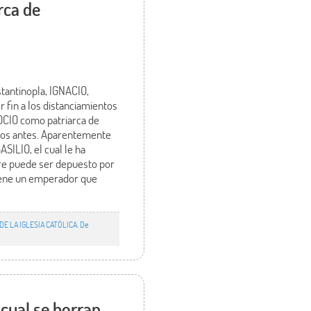
rca de
stantinopla, IGNACIO,
 fin a los distanciamientos
FOCIO como patriarca de
ños antes. Aparentemente
SILIO, el cual le ha
pre puede ser depuesto por
tiene un emperador que
DE LA IGLESIA CATÓLICA. De
 cual se borran