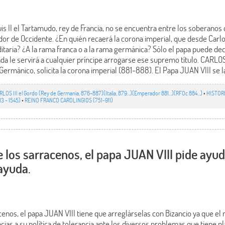
is II el Tartamudo, rey de Francia, no se encuentra entre los soberanos 
r de Occidente. ¿En quién recaerá la corona imperial, que desde Carl
itaria? ¿A la rama franca o a la rama germánica? Sólo el papa puede decid
a le servirá a cualquier príncipe arrogarse ese supremo título. CARLOS I
l Germánico, solicita la corona imperial (881-888). El Papa JUAN VIII se 
RLOS III el Gordo (Rey de Germanía, 876-887)(Italia, 879…)(Emperador 881…)(RFOc 884…)
•
HISTORI
13 - 1545)
•
REINO FRANCO CAROLINGIOS (751-911)
 los sarracenos, el papa JUAN VIII pide ayud
 ayuda.
acenos, el papa JUAN VIII tiene que arreglárselas con Bizancio ya que 
racias a su política de tolerancia ante los diversos problemas que tiene 