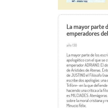
La mayor parte de
emperadores del
año 130
La mayor parte de los escri
apologético con el que se c
emperador ADRIANO. El dis
de Arístides de Atenas. En
de JUSTINO el Filósofo (na
escribe dos apologías: una 
Trifón»- en la que defiende
haciendo una crítica a la fi
es MILCIADES. Atenágoras de
sobre la moral cristiana y r
Minucio Félix.