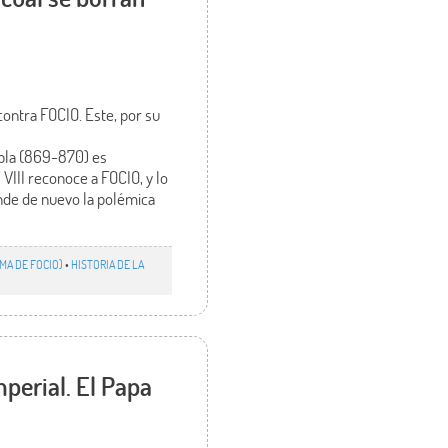
contra FOCIO. Este, por su
opla (869-870) es
VIII reconoce a FOCIO, y lo
ende de nuevo la polémica
ISMA DE FOCIO)
•
HISTORIA DE LA
mperial. El Papa