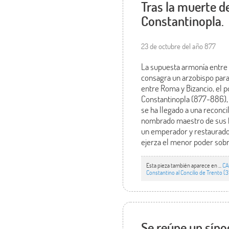
Tras la muerte d
Constantinopla.
23 de octubre del año 877
La supuesta armonía entre l
consagra un arzobispo para
entre Roma y Bizancio, el p
Constantinopla (877-886),
se ha llegado a una reconci
nombrado maestro de sus hi
un emperador y restaurado 
ejerza el menor poder sobr
Esta pieza también aparece en ...
CA
Constantino al Concilio de Trento (3
Se reúne un síno