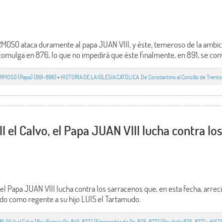
MOSO ataca duramente al papa JUAN VIII, y éste, temeroso de la ambici
omulga en 876, lo que no impedirá que éste finalmente, en 891, se con
RMOSO (Papa) (891-896)
•
HISTORIA DE LA IGLESIA CATÓLICA. De Constantino al Concilio de Trento 
I el Calvo, el Papa JUAN VIII lucha contra lo
 el Papa JUAN VIII lucha contra los sarracenos que, en esta fecha, arrec
ado como regente a su hijo LUIS el Tartamudo.
RLOS II el Calvo (Rey Francia Oc. 840-877) (Emperador de Oc. 875-877) (Rey Italia 875-877)
•
HIST