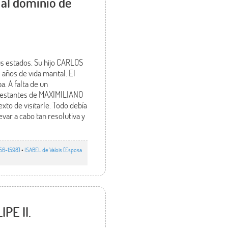
 al dominio de
us estados. Su hijo CARLOS
 años de vida marital. El
a. A falta de un
rotestantes de MAXIMILIANO
xto de visitarle. Todo debía
evar a cabo tan resolutiva y
556-1598)
•
ISABEL de Valois (Esposa
IPE II.