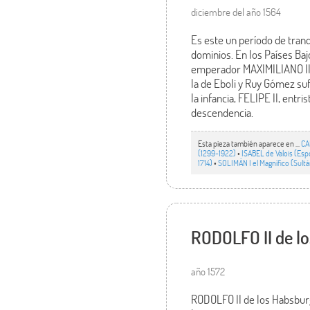
diciembre del año 1564
Es este un período de tranq
dominios. En los Países B
emperador MAXIMILIANO II. 
la de Eboli y Ruy Gómez su
la infancia, FELIPE II, entri
descendencia.
Esta pieza también aparece en ...
CA
(1299-1922)
•
ISABEL de Valois (Esp
1714)
•
SOLIMÁN I el Magnífico (Sult
RODOLFO II de lo
año 1572
RODOLFO II de los Habsburg