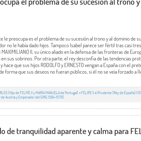
reocupa el problema de su sucesión al trono y
te le preocupa es el problema de su sucesión al trono y al dominio de s
dor no le había dado hijos. Tampoco Isabel parece ser fértil tras casi tres
MAXIMILIANO II, su único aliado en la defensa de las fronteras de Europ
 en sus sobrinos. Por otra parte, el rey desconfia de las tendencias p
mo y hace que sus hijos RODOLFO y ERNESTO vengan a España con el prete
de forma que sus deseos no fueran públicos, si él no se veía forzado a ll
RLOS (Hijo de FELIPE II y MARÍA MANUELA de Portugal)
•
FELIPE II el Prudente (Rey de España) (1
 de Austria y Emperador del SIRG, 1564-1576)
do de tranquilidad aparente y calma para FEL