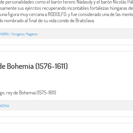
de personalidades como el barón Ferenc Nádasdy y el barón Nicolás Pá
samente sus ejércitos recuperando incontables fortalezas húngaras de 
tó una figura muy cercana a RODOLFO, y fue considerado una de las ment
ndo nombrado al final de su vida conde de Bratislava.
NGRÍA / Húngaros. Magiares
de Bohemia (1576-1611)
o, rey de Bohemia (1575-1611)
HEMIA