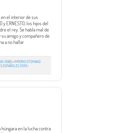
en el interior de sus
 y ERNESTO, los hijos del
re el rey. Se habla mal de
 y su amigo y compañero de
na a no hallar
556-1598)
•
IMPERIO OTOMANO
OS ESPAÑOLES (1555-
 húngara en la lucha contra