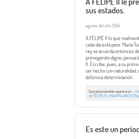
A FELIPE II le p
sus estados.
agosto del año 1564
A FELIPE II lo que realmen
cada día está peor. María Tu
rey se acuerda entonces de 
primogénito digno, pensará
II. Escribe, pues, a su pri
ser hecho con naturalidad, 
dolorosa determinación.
Esta pieza también aparece en ...
CA
de FELIPE II)
•
MAXIMILIANO II (Rey
Es este un perío