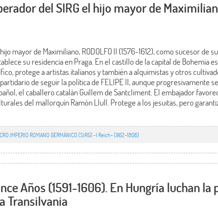
rador del SIRG el hijo mayor de Maximilian
ijo mayor de Maximiliano, RODOLFO II (1576-1612), como sucesor de su
blece su residencia en Praga. En el castillo de la capital de Bohemia 
ico, protege a artistas italianos y también a alquimistas y otros cultiva
artidario de seguir la política de FELIPE II, aunque progresivamente se 
ñol, el caballero catalán Guillem de Santcliment. El embajador favorece
turales del mallorquín Ramón Llull. Protege a los jesuitas, pero garantiz
CRO IMPERIO ROMANO GERMÁNICO (SIRG) -I Reich- (962-1806)
ince Años (1591-1606). En Hungría luchan la p
 Transilvania