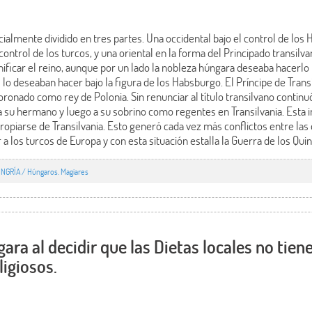
cialmente dividido en tres partes. Una occidental bajo el control de lo
 control de los turcos, y una oriental en la forma del Principado transilv
nificar el reino, aunque por un lado la nobleza húngara deseaba hacerlo b
 lo deseaban hacer bajo la figura de los Habsburgo. El Príncipe de Trans
coronado como rey de Polonia. Sin renunciar al título transilvano conti
 su hermano y luego a su sobrino como regentes en Transilvania. Esta i
opiarse de Transilvania. Esto generó cada vez más conflictos entre las
 los turcos de Europa y con esta situación estalla la Guerra de los Qui
NGRÍA / Húngaros. Magiares
ara al decidir que las Dietas locales no tien
ligiosos.