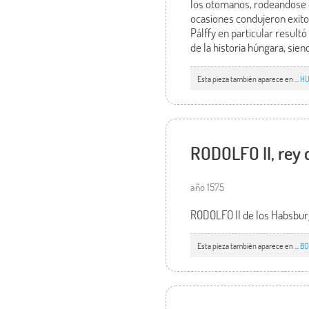
los otomanos, rodeandose 
ocasiones condujeron exito
Pálffy en particular resul
de la historia húngara, sie
Esta pieza también aparece en ...
HU
RODOLFO II, rey 
año 1575
RODOLFO II de los Habsburg
Esta pieza también aparece en ...
BO