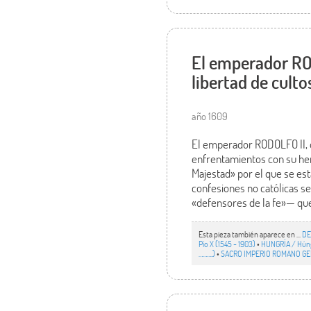
El emperador ROD
libertad de culto
año 1609
El emperador RODOLFO II, o
enfrentamientos con su her
Majestad» por el que se esta
confesiones no católicas s
«defensores de la fe»— que,
Esta pieza también aparece en ...
DE
Pío X (1545 - 1903)
•
HUNGRÍA / Húng
……….)
•
SACRO IMPERIO ROMANO GERM