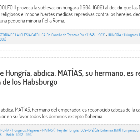
OLFO II provoca la sublevación húngara (1604-1606) al decidir que las D
 religiosos e impone fuertes medidas represivas contra los herejes, de
una pequeña minoría fiel a Roma.
STORIA DE LA IGLESIA CATÓLICA. De Concilio de Trento a Pío X (1545 - 1903)
•
HUNGRÍA / Húngaros. 
1806)
e Hungría, abdica. MATÍAS, su hermano, es 
a de los Habsburgo
 abdica. MATÍAS, hermano del emperador, es reconocido cabeza de la c
tir en su favor todos los dominios excepto Bohemia.
NGRÍA / Húngaros. Magiares
•
MATÍAS (II Rey de Hungría, 1609-1619)(de Bohemia, 1611)( I Emperador 
 -I Reich- (962-1806)