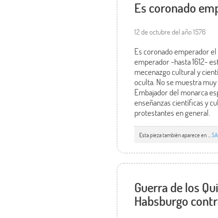
Es coronado empe
12 de octubre del año 1576
Es coronado emperador el h
emperador -hasta 1612- esta
mecenazgo cultural y científ
oculta. No se muestra muy p
Embajador del monarca espa
enseñanzas científicas y cul
protestantes en general.
Esta pieza también aparece en ...
SA
Guerra de los Qu
Habsburgo contra