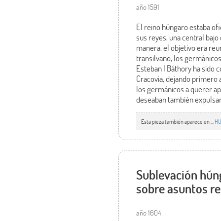
año 1591
El reino húngaro estaba ofi
sus reyes, una central bajo
manera, el objetivo era reu
transilvano, los germánicos
Esteban I Báthory ha sido 
Cracovia, dejando primero a
los germánicos a querer apr
deseaban también expulsar a
Esta pieza también aparece en ...
HU
Sublevación húng
sobre asuntos re
año 1604