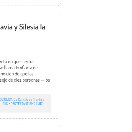
ia y Silesia la
ento en que ciertos
so llamado «Carta de
ondición de que las
nsejo de diez personas —los
ATÓLICA. De Concilio de Trento a
2-1619)
•
PROTESTANTISMO (1517-