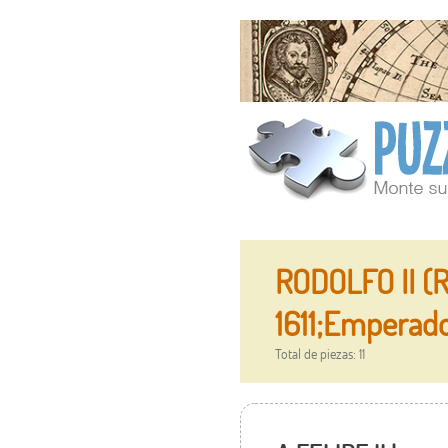
RODOLFO II (R
1611;Emperado
Total de piezas: 11