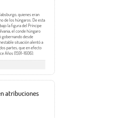
s Habsburgo, quienes eran
ano de los húngaros. De esta
ajo la figura del Príncipe
ilvania, el conde húngaro
nuó gobernando desde
nestable situación alentó a
 dos partes, que en efecto
nce Años (1591-1606).
en atribuciones