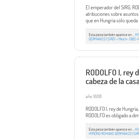
El emperador del SIRG, ROD
atribuciones sobre asuntos
que en Hungría sólo queda 
Esta pieza también aparece en ...
HI
GERMÁNICO (SIRG) -I Reich- (962-
RODOLFO I, rey d
cabeza de la cas
año 1608
RODOLFO I, rey de Hungría,
RODOLFO es obligado a dimi
Esta pieza también aparece en ...
HU
IMPERIO ROMANO GERMÁNICO (SIRG)