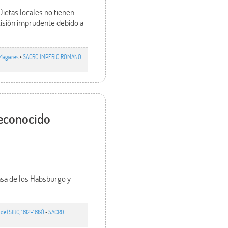
ietas locales no tienen
cisión imprudente debido a
Magiares
•
SACRO IMPERIO ROMANO
reconocido
asa de los Habsburgo y
del SIRG, 1612-1619)
•
SACRO