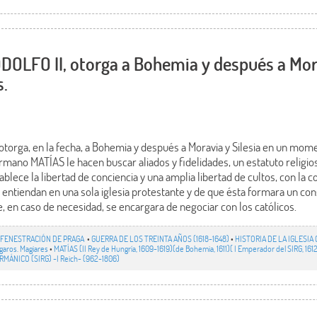
OLFO II, otorga a Bohemia y después a Morav
s.
torga, en la fecha, a Bohemia y después a Moravia y Silesia en un mom
mano MATÍAS le hacen buscar aliados y fidelidades, un estatuto religio
blece la libertad de conciencia y una amplia libertad de cultos, con la c
e entiendan en una sola iglesia protestante y de que ésta formara un co
 en caso de necesidad, se encargara de negociar con los católicos.
FENESTRACIÓN DE PRAGA
•
GUERRA DE LOS TREINTA AÑOS (1618-1648)
•
HISTORIA DE LA IGLESIA C
aros. Magiares
•
MATÍAS (II Rey de Hungría, 1609-1619)(de Bohemia, 1611)( I Emperador del SIRG, 161
ÁNICO (SIRG) -I Reich- (962-1806)