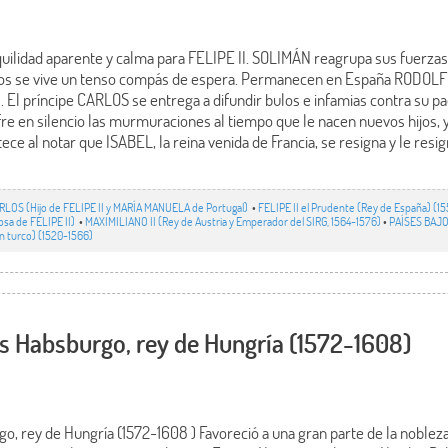
uilidad aparente y calma para FELIPE II. SOLIMÁN reagrupa sus fuerzas 
ajos se vive un tenso compás de espera. Permanecen en España RODOLFO
El príncipe CARLOS se entrega a difundir bulos e infamias contra su pad
fre en silencio las murmuraciones al tiempo que le nacen nuevos hijos,
stece al notar que ISABEL, la reina venida de Francia, se resigna y le resig
RLOS (Hijo de FELIPE II y MARÍA MANUELA de Portugal)
•
FELIPE II el Prudente (Rey de España) (1
osa de FELIPE II)
•
MAXIMILIANO II (Rey de Austria y Emperador del SIRG, 1564-1576)
•
PAÍSES BAJ
án turco) (1520-1566)
s Habsburgo, rey de Hungría (1572-1608)
o, rey de Hungría (1572-1608 ) Favoreció a una gran parte de la nobleza