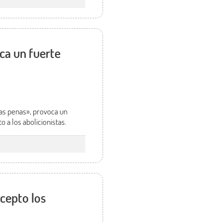
ca un fuerte
 las penas», provoca un
o a los abolicionistas.
xcepto los