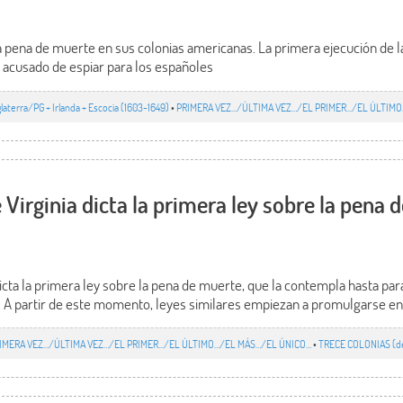
a pena de muerte en sus colonias americanas. La primera ejecución de la 
, acusado de espiar para los españoles
glaterra/PG + Irlanda + Escocia (1603-1649)
•
PRIMERA VEZ.../ÚLTIMA VEZ…/EL PRIMER.../EL ÚLTI
Virginia dicta la primera ley sobre la pena 
dicta la primera ley sobre la pena de muerte, que la contempla hasta p
s. A partir de este momento, leyes similares empiezan a promulgarse en 
IMERA VEZ.../ÚLTIMA VEZ…/EL PRIMER.../EL ÚLTIMO…/EL MÁS…/EL ÚNICO…
•
TRECE COLONIAS (de 