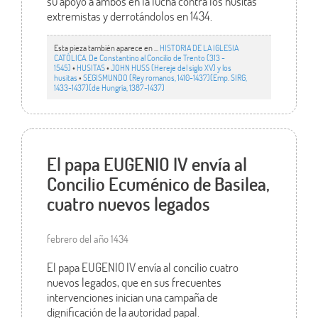
su apoyo a ambos en la lucha contra los husitas
extremistas y derrotándolos en 1434.
Esta pieza también aparece en ...
HISTORIA DE LA IGLESIA
CATÓLICA. De Constantino al Concilio de Trento (313 -
1545)
•
HUSITAS
•
JOHN HUSS (Hereje del siglo XV) y los
husitas
•
SEGISMUNDO (Rey romanos, 1410-1437)(Emp. SIRG,
1433-1437)(de Hungría, 1387-1437)
El papa EUGENIO IV envía al
Concilio Ecuménico de Basilea,
cuatro nuevos legados
febrero del año 1434
El papa EUGENIO IV envía al concilio cuatro
nuevos legados, que en sus frecuentes
intervenciones inician una campaña de
dignificación de la autoridad papal.