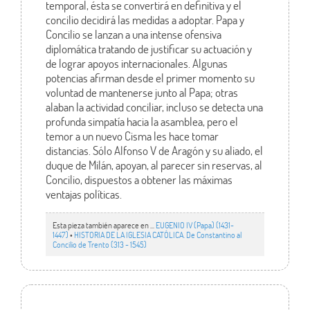
temporal, ésta se convertirá en definitiva y el
concilio decidirá las medidas a adoptar. Papa y
Concilio se lanzan a una intense ofensiva
diplomática tratando de justificar su actuación y
de lograr apoyos internacionales. Algunas
potencias afirman desde el primer momento su
voluntad de mantenerse junto al Papa; otras
alaban la actividad conciliar, incluso se detecta una
profunda simpatía hacia la asamblea, pero el
temor a un nuevo Cisma les hace tomar
distancias. Sólo Alfonso V de Aragón y su aliado, el
duque de Milán, apoyan, al parecer sin reservas, al
Concilio, dispuestos a obtener las máximas
ventajas políticas.
Esta pieza también aparece en ...
EUGENIO IV (Papa) (1431-
1447)
•
HISTORIA DE LA IGLESIA CATÓLICA. De Constantino al
Concilio de Trento (313 - 1545)