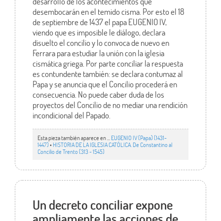
desarrollo de los acontecimientos que
desembocarán en el temido cisma. Por esto el 18
de septiembre de 1437 el papa EUGENIO IV,
viendo que es imposible le diálogo, declara
disuelto el concilio y lo convoca de nuevo en
Ferrara para estudiar la unión con la iglesia
cismática griega. Por parte conciliar la respuesta
es contundente también: se declara contumaz al
Papa y se anuncia que el Concilio procederá en
consecuencia. No puede caber duda de los
proyectos del Concilio de no mediar una rendición
incondicional del Papado.
Esta pieza también aparece en ...
EUGENIO IV (Papa) (1431-
1447)
•
HISTORIA DE LA IGLESIA CATÓLICA. De Constantino al
Concilio de Trento (313 - 1545)
Un decreto conciliar expone
ampliamente las acciones de