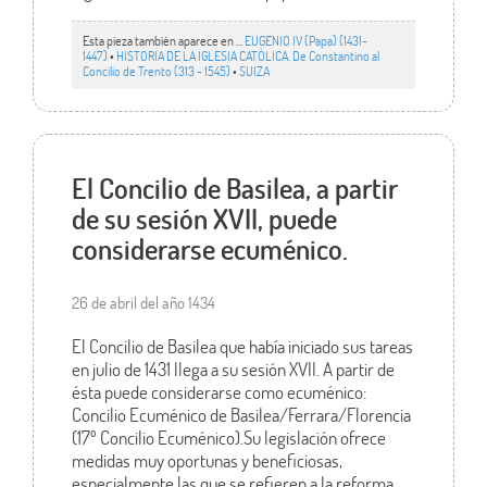
Esta pieza también aparece en ...
EUGENIO IV (Papa) (1431-
1447)
•
HISTORIA DE LA IGLESIA CATÓLICA. De Constantino al
Concilio de Trento (313 - 1545)
•
SUIZA
El Concilio de Basilea, a partir
de su sesión XVII, puede
considerarse ecuménico.
26 de abril del año 1434
El Concilio de Basilea que había iniciado sus tareas
en julio de 1431 llega a su sesión XVII. A partir de
ésta puede considerarse como ecuménico:
Concilio Ecuménico de Basilea/Ferrara/Florencia
(17º Concilio Ecuménico).Su legislación ofrece
medidas muy oportunas y beneficiosas,
especialmente las que se refieren a la reforma