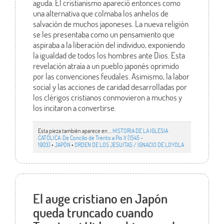
aguda. El cristianismo apareció entonces como
una alternativa que colmaba los anhelos de
salvación de muchos japoneses. La nueva religión
se les presentaba como un pensamiento que
aspiraba a la liberación del individuo, exponiendo
la igualdad de todos los hombres ante Dios. Esta
revelación atraía a un pueblo japonés oprimido
por las convenciones feudales. Asimismo, la labor
social y las acciones de caridad desarrolladas por
los clérigos cristianos conmovieron a muchos y
los incitaron a convertirse.
Esta pieza también aparece en ...
HISTORIA DE LA IGLESIA
CATÓLICA. De Concilio de Trento a Pío X (1545 -
1903)
•
JAPÓN
•
ORDEN DE LOS JESUITAS / IGNACIO DE LOYOLA
El auge cristiano en Japón
queda truncado cuando