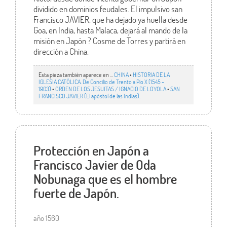
dividido en dominios feudales. El impulsivo san
Francisco JAVIER, que ha dejado ya huella desde
Goa, en India, hasta Malaca, dejará al mando de la
misión en Japón ? Cosme de Torres y partirá en
dirección a China.
Esta pieza también aparece en ...
CHINA
•
HISTORIA DE LA
IGLESIA CATÓLICA. De Concilio de Trento a Pío X (1545 -
1903)
•
ORDEN DE LOS JESUITAS / IGNACIO DE LOYOLA
•
SAN
FRANCISCO JAVIER (El apóstol de las Indias).
Protección en Japón a
Francisco Javier de Oda
Nobunaga que es el hombre
fuerte de Japón.
año 1560