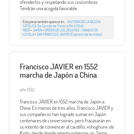
ofenderlos y respetando sus costumbres.
Tendrán una acogida favorable.
Esta pieza también aparece en ...
HISTORIA DE LA IGLESIA
CATÓLICA. De Concilio de Trento a Pío X (1545 -
1903)
•
JAPÓN
•
ORDEN DE LOS JESUITAS / IGNACIO DE
LOYOLA
•
SAN FRANCISCO JAVIER (El apóstol de las Indias).
Francisco JAVIER en 1552
marcha de Japón a China.
año 1552
Francisco JAVIER en 1552 marcha de Japón a
China. En menos de tres años, Francisco JAVIER y
sus compañeros han logrado sumar en Japón
centenares de conversiones, pero fracasarán en
su intento de convencer al caudillo, «shoghun», de
Kioto, desde donde intenta gobernar un Japón