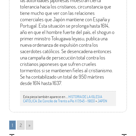
las autoridades japonesas muestran cierta
tolerancia hacia los cristianos, circunstancia que
tiene mucho que ver con las relaciones
comerciales que Japón mantiene con España y
Portugal. Esta situación se prolonga hasta 1614,
año en que el hombre fuerte del país, el shogun o
primer ministro Tokugawa Ieyasu, publica una
nueva ordenanza de expulsión contra los
sacerdotes católicos. Se desencadena entonces
una campaña de persecución total contra los
cristianos japoneses que sufren crueles
tormentos si se mantienen fieles al cristianismo.
Se ha contabilizado un total de 950 mártires
desde 1614 hasta 1637.
Esta pieza también aparece en ...
HISTORIA DE LA IGLESIA
CATÓLICA. De Concilio de Trento a Pío X (1545 - 1903)
•
JAPÓN
1
2
»