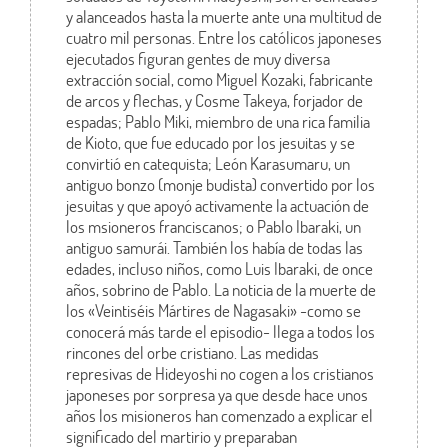
y alanceados hasta la muerte ante una multitud de
cuatro mil personas. Entre los católicos japoneses
ejecutados figuran gentes de muy diversa
extracción social, como Miguel Kozaki, fabricante
de arcos y flechas, y Cosme Takeya, forjador de
espadas; Pablo Miki, miembro de una rica familia
de Kioto, que fue educado por los jesuitas y se
convirtió en catequista; León Karasumaru, un
antiguo bonzo (monje budista) convertido por los
jesuitas y que apoyó activamente la actuación de
los msioneros franciscanos; o Pablo Ibaraki, un
antiguo samurái. También los había de todas las
edades, incluso niños, como Luis Ibaraki, de once
años, sobrino de Pablo. La noticia de la muerte de
los «Veintiséis Mártires de Nagasaki» -como se
conocerá más tarde el episodio- llega a todos los
rincones del orbe cristiano. Las medidas
represivas de Hideyoshi no cogen a los cristianos
japoneses por sorpresa ya que desde hace unos
años los misioneros han comenzado a explicar el
significado del martirio y preparaban