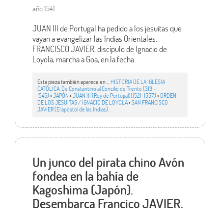
año 1541
JUAN III de Portugal ha pedido a los jesuitas que
vayan a evangelizar las Indias Orientales.
FRANCISCO JAVIER, discípulo de Ignacio de
Loyola, marcha a Goa, en la fecha.
Esta pieza también aparece en ...
HISTORIA DE LA IGLESIA
CATÓLICA. De Constantino al Concilio de Trento (313 -
1545)
•
JAPÓN
•
JUAN III (Rey de Portugal)(1521-1557)
•
ORDEN
DE LOS JESUITAS / IGNACIO DE LOYOLA
•
SAN FRANCISCO
JAVIER (El apóstol de las Indias).
Un junco del pirata chino Avón
fondea en la bahía de
Kagoshima (Japón).
Desembarca Francico JAVIER.