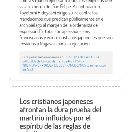
cólera y manda ejecutar a todos los religiosos que
viajan a bordo del San Felipe. A continuación,
Toyotomi Hideyoshi dirige su ira contra los
franciscanos que predican públicamente en el
archipiélago al margen de la ordenanza de
expulsión. En total son apresados seis
franciscanos y veinte cristianos japoneses que son
enviados a Nagasaki para su ejecución.
Esta pieza también aparece en ...
HISTORIA DE LA IGLESIA
CATÓLICA. De Concilio de Trento a Pío X (1545 -
1903)
•
JAPÓN
•
ORDEN DE LOS FRANCISCANOS (San Francisco
de Asís)
Los cristianos japoneses
afrontan la dura prueba del
martirio influidos por el
espíritu de las reglas de