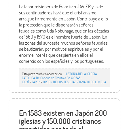
La labor misionera de Francisco JAVIER y la de
sus continuadores hará que el cristianismo
arraigue firmemente en Japón. Contribuye a ello
la protección que le dispensarán señores
feudales como Oda Nobunaga, que en las décadas
de 1560 y 1570 es el hombre fuerte de Japón. En
las zonas del suroeste muchos señores feudales
se bautizarán, por motivos espirituales y por el
enorme interés que despierta en ellos el
comercio con los españoles y los portugueses.
Esta pieza también aparece en ...
HISTORIA DE LA IGLESIA
CATÓLICA. De Concilio de Trento a Pío X (1545 -
1903)
•
JAPÓN
•
ORDEN DE LOS JESUITAS / IGNACIO DE LOYOLA
En 1583 existen en Japón 200
iglesias y 150.000 cristianos