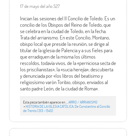
17 de mayo del año 527
Inician las sesiones del II Concilio de Toledo. Es un
concilio de los Obispos del Reino de Toledo, que
se celebra en la ciudad de Toledo, en la fecha.
Trata del arrianismo. En este Concilio, Montano,
obispo local que preside la reunión, se dirige al
titular de la iglesia de Palencia y a sus fieles para
que erradiquen de la misma los últimos
rescoldos, todavía vivos, de la «perniciosa secta de
los priscilianistas», la «sucia herejía», descubierta
y denunciada por «los libros del beatísimo y
religiosísimo varón Toribio, obispo, enviados al
santo padre León, de la ciudad de Roma».
Esta pieza también aparece en ...
ARRIO / ARRIANISMO
•
HISTORIA DE LA IGLESIA CATÓLICA. De Constantino al Concilio
de Trento (313 - 1545)