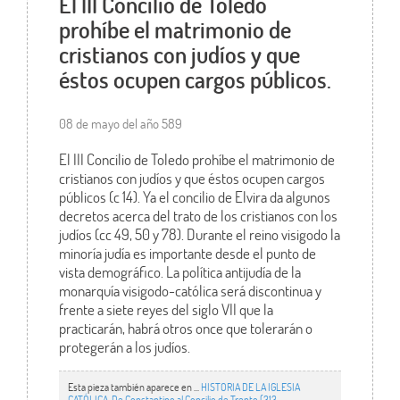
El III Concilio de Toledo
prohíbe el matrimonio de
cristianos con judíos y que
éstos ocupen cargos públicos.
08 de mayo del año 589
El III Concilio de Toledo prohíbe el matrimonio de
cristianos con judíos y que éstos ocupen cargos
públicos (c 14). Ya el concilio de Elvira da algunos
decretos acerca del trato de los cristianos con los
judíos (cc 49, 50 y 78). Durante el reino visigodo la
minoría judía es importante desde el punto de
vista demográfico. La política antijudía de la
monarquía visigodo-católica será discontinua y
frente a siete reyes del siglo VII que la
practicarán, habrá otros once que tolerarán o
protegerán a los judíos.
Esta pieza también aparece en ...
HISTORIA DE LA IGLESIA
CATÓLICA. De Constantino al Concilio de Trento (313 -