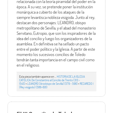
relacionada con la teoría piramidal del poder en la
época. A su vez, se pretende poner la institución
monárquica a cubierto de los ataques de la
siempre levantisca nobleza visigoda. Junto al rey,
destacan dos personajes: LEANDRO, obispo
metropolitano de Sevilla, y el abad del monasterio
Servitano, Eutropio, que son los inspiradores de la
idea del concilio y luego los organizadores de la
asamblea. En definitiva se ha sellado un pacto
entre el poder político y la Iglesia. A partir de este
momento los sucesivos concilios de Toledo
tendrán tanta importancia en el campo civil como
en el religioso.
Esta pieza también aparece en ...
HISTORIA DE LA IGLESIA
CATÓLICA. De Constantino al Concilio de Trento (313 -
1545)
•
LEANDRO (Arzobispo de Sevilla) (579 - 596)
•
RECAREDO I
(Rey visigodo) (586-601)