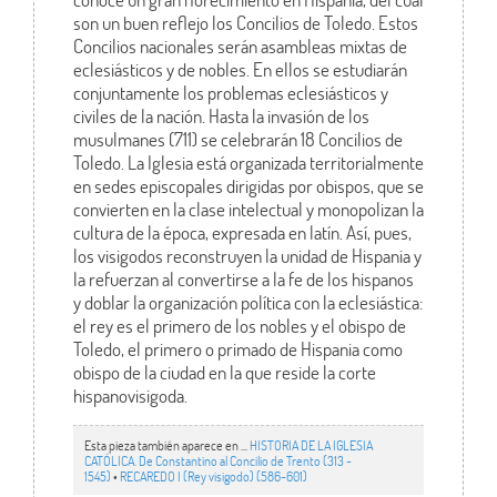
son un buen reflejo los Concilios de Toledo. Estos
Concilios nacionales serán asambleas mixtas de
eclesiásticos y de nobles. En ellos se estudiarán
conjuntamente los problemas eclesiásticos y
civiles de la nación. Hasta la invasión de los
musulmanes (711) se celebrarán 18 Concilios de
Toledo. La Iglesia está organizada territorialmente
en sedes episcopales dirigidas por obispos, que se
convierten en la clase intelectual y monopolizan la
cultura de la época, expresada en latín. Así, pues,
los visigodos reconstruyen la unidad de Hispania y
la refuerzan al convertirse a la fe de los hispanos
y doblar la organización política con la eclesiástica:
el rey es el primero de los nobles y el obispo de
Toledo, el primero o primado de Hispania como
obispo de la ciudad en la que reside la corte
hispanovisigoda.
Esta pieza también aparece en ...
HISTORIA DE LA IGLESIA
CATÓLICA. De Constantino al Concilio de Trento (313 -
1545)
•
RECAREDO I (Rey visigodo) (586-601)