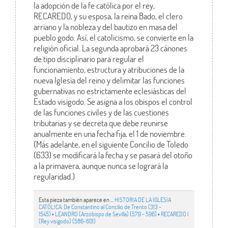
la adopción de la fe católica por el rey,
RECAREDO, y su esposa, la reina Bado, el clero
arriano y la nobleza y del bautizo en masa del
pueblo godo. Así, el catolicismo, se convierte en la
religión oficial. La segunda aprobará 23 cánones
de tipo disciplinario para regular el
funcionamiento, estructura y atribuciones de la
nueva Iglesia del reino y delimitar las funciones
gubernativas no estrictamente eclesiásticas del
Estado visigodo. Se asigna a los obispos el control
de las funciones civiles y de las cuestiones
tributarias y se decreta que debe reunirse
anualmente en una fecha fija, el 1 de noviembre.
(Más adelante, en el siguiente Concilio de Toledo
(633) se modificará la fecha y se pasará del otoño
a la primavera, aunque nunca se logrará la
regularidad.)
Esta pieza también aparece en ...
HISTORIA DE LA IGLESIA
CATÓLICA. De Constantino al Concilio de Trento (313 -
1545)
•
LEANDRO (Arzobispo de Sevilla) (579 - 596)
•
RECAREDO I
(Rey visigodo) (586-601)