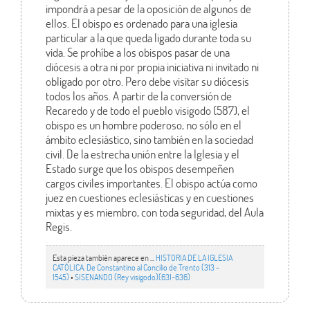
impondrá a pesar de la oposición de algunos de
ellos. El obispo es ordenado para una iglesia
particular a la que queda ligado durante toda su
vida. Se prohíbe a los obispos pasar de una
diócesis a otra ni por propia iniciativa ni invitado ni
obligado por otro. Pero debe visitar su diócesis
todos los años. A partir de la conversión de
Recaredo y de todo el pueblo visigodo (587), el
obispo es un hombre poderoso, no sólo en el
ámbito eclesiástico, sino también en la sociedad
civil. De la estrecha unión entre la Iglesia y el
Estado surge que los obispos desempeñen
cargos civiles importantes. El obispo actúa como
juez en cuestiones eclesiásticas y en cuestiones
mixtas y es miembro, con toda seguridad, del Aula
Regis.
Esta pieza también aparece en ...
HISTORIA DE LA IGLESIA
CATÓLICA. De Constantino al Concilio de Trento (313 -
1545)
•
SISENANDO (Rey visigodo)(631-636)