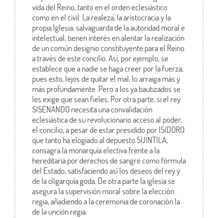
vida del Reino, tanto en el orden eclesiástico
como en el civil. La realeza, la aristocracia y la
propia Iglesia, salvaguarda de la autoridad moral e
intelectual, tienen interés en alentar la realización
de un común designio constituyente para el Reino
a través de este concilio. Así, por ejemplo, se
establece que a nadie se haga creer por la fuerza,
pues esto, lejos de quitar el mal, lo arraiga más y
más profundamente. Pero a los ya bautizados se
les exige que sean fieles. Por otra parte, si el rey
SISENANDO necesita una convalidación
eclesiástica de su revolucionario acceso al poder,
el concilio, a pesar de estar presidido por ISIDORO
que tanto ha elogiado al depuesto SUINTILA,
consagra la monarquía electiva frente a la
hereditaria por derechos de sangre como fórmula
del Estado, satisfaciendo así los deseos del rey y
de la oligarquía goda. De otra parte la iglesia se
asegura la supervisión moral sobre la elección
regia, añadiendo a la ceremonia de coronación la
de la unción regia.