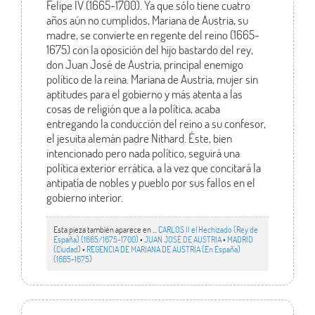
Felipe IV (1665-1700). Ya que sólo tiene cuatro
años aún no cumplidos, Mariana de Austria, su
madre, se convierte en regente del reino (1665-
1675) con la oposición del hijo bastardo del rey,
don Juan José de Austria, principal enemigo
político de la reina. Mariana de Austria, mujer sin
aptitudes para el gobierno y más atenta a las
cosas de religión que a la política, acaba
entregando la conducción del reino a su confesor,
el jesuita alemán padre Nithard. Éste, bien
intencionado pero nada político, seguirá una
política exterior errática, a la vez que concitará la
antipatía de nobles y pueblo por sus fallos en el
gobierno interior.
Esta pieza también aparece en ...
CARLOS II el Hechizado (Rey de
España) (1665/1675-1700)
•
JUAN JOSÉ DE AUSTRIA
•
MADRID
(Ciudad)
•
REGENCIA DE MARIANA DE AUSTRIA (En España)
(1665-1675)