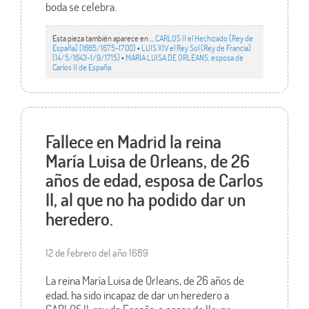
boda se celebra.
Esta pieza también aparece en ...
CARLOS II el Hechizado (Rey de
España) (1665/1675-1700)
•
LUIS XIV el Rey Sol (Rey de Francia)
(14/5/1643-1/9/1715)
•
MARÍA LUISA DE ORLEANS, esposa de
Carlos II de España
Fallece en Madrid la reina
María Luisa de Orleans, de 26
años de edad, esposa de Carlos
II, al que no ha podido dar un
heredero.
12 de febrero del año 1689
La reina María Luisa de Orleans, de 26 años de
edad, ha sido incapaz de dar un heredero a