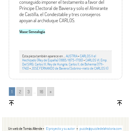
conseguido imponer el testamento a favor del
Príncipe Electoral de Baviera y solo el Almirante
de Castilla, el Condestable y tres consejeros
apoyan al archiduque CARLOS.
Véase Genealogía
Esta pieza también aparece en ...
AUSTRIA
•
CARLOS II el
Hechizado (Rey de España) (1665/1675-1700)
•
CARLOS VI, Emp.
Del SIRG; Carlos III, Rey de Hungría; Carlos II, de Bohemia (1711-
1740)
•
JOSÉ FERNANDO de Baviera (Sobrino-nieto de CARLOS II)
1
2
3
...
16
»
Un web de Tomás Allende •
El proyecto y su autor
•
puzzle@puzzledelahistoria.com