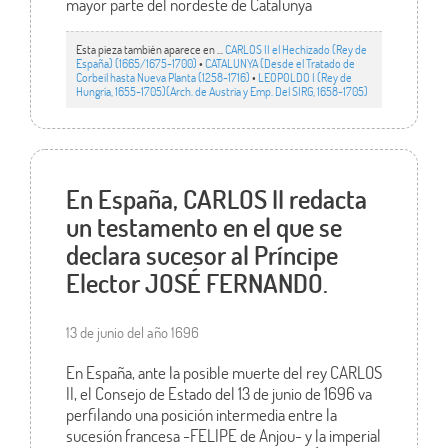
mayor parte del nordeste de Catalunya
Esta pieza también aparece en ...
CARLOS II el Hechizado (Rey de
España) (1665/1675-1700)
•
CATALUNYA (Desde el Tratado de
Corbeil hasta Nueva Planta (1258-1716)
•
LEOPOLDO I (Rey de
Hungría, 1655-1705)(Arch. de Austria y Emp. Del SIRG, 1658-1705)
En España, CARLOS II redacta
un testamento en el que se
declara sucesor al Príncipe
Elector JOSÉ FERNANDO.
13 de junio del año 1696
En España, ante la posible muerte del rey CARLOS
II, el Consejo de Estado del 13 de junio de 1696 va
perfilando una posición intermedia entre la
sucesión francesa -FELIPE de Anjou- y la imperial