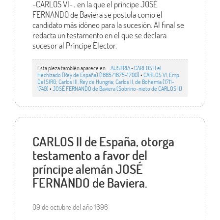
-CARLOS VI- , en la que el príncipe JOSÉ
FERNANDO de Baviera se postula como el
candidato más idóneo para la sucesión. Al final se
redacta un testamento en el que se declara
sucesor al Príncipe Elector.
Esta pieza también aparece en ...
AUSTRIA
•
CARLOS II el
Hechizado (Rey de España) (1665/1675-1700)
•
CARLOS VI, Emp.
Del SIRG; Carlos III, Rey de Hungría; Carlos II, de Bohemia (1711-
1740)
•
JOSÉ FERNANDO de Baviera (Sobrino-nieto de CARLOS II)
CARLOS II de España, otorga
testamento a favor del
príncipe alemán JOSÉ
FERNANDO de Baviera.
09 de octubre del año 1696