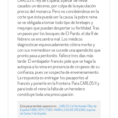
CARLOS II, rey de España, a pesar de llevar
casados un decenio, por culpa de la eyaculación
precoz del monarca. Pero no concibiéndose en la
corte que ésta pueda ser la causa, la pobre reina
se ve obligada a tomar todo tipo de brebajes y
mejunjes que puedan despertar su fertilidad. Tras
un paseo por los bosques de El Pardo, el día 9 de
febrero se encuentra mal. Los médicos
diagnostican equivocadamente cólera morbo y
con sus «remedios» se sucede una apendicitis que
pronto pasa a peritonitis. Fallece tres días más
tarde. El embajador francés pide que se haga la
autopsia a la reina en presencia de cirujanos de su
confianza, pues se sospecha de envenenamiento.
La respuesta es entregar los pasaportes al
francés y ponerle en la frontera. Para CARLOS II y
para todo el reino la falta de un heredero
constituye toda una preocupación.
Esta pieza también aparece en ...
CARLOS II el Hechizado (Rey de
España) (1665/1675-1700)
•
MARÍA LUISA DE ORLEANS, esposa
de Carlos II de España