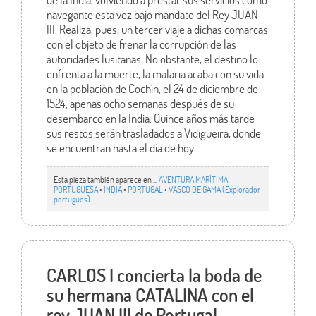
navegante esta vez bajo mandato del Rey JUAN
III. Realiza, pues, un tercer viaje a dichas comarcas
con el objeto de frenar la corrupción de las
autoridades lusitanas. No obstante, el destino lo
enfrenta a la muerte, la malaria acaba con su vida
en la población de Cochín, el 24 de diciembre de
1524, apenas ocho semanas después de su
desembarco en la India. Quince años más tarde
sus restos serán trasladados a Vidigueira, donde
se encuentran hasta el día de hoy.
Esta pieza también aparece en ...
AVENTURA MARÍTIMA
PORTUGUESA
•
INDIA
•
PORTUGAL
•
VASCO DE GAMA (Explorador
portugués)
CARLOS I concierta la boda de
su hermana CATALINA con el
rey JUAN III de Portugal.