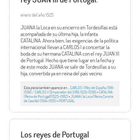
enero del año 1525
JUANA la Loca en su encierro en Tordesillas está
acompañada de su última hija, la infanta
CATALINA. Ahora bien, las exigencias de la política
internacional llevan a CARLOS I a concertar la
boda de su hermana CATALINA con el rey JUAN III
de Portugal. Hecho que tiene lugar en la fecha y
de este modo JUANA ve salir de Tordesillas a su
hija, convertida ya en reina del país vecino.
Esta pieza también aparece en ...
CARLOS I (Rey de España, 1516-
1556) / CARLOS V (Emperador del SIRG, 1520-1556)
•
CATALINA
(Reina de Portugal)(1525-1582)
•
JUANA I la Loca (Reina Corona
de Castilla) (1504-1555)
•
PORTUGAL
Los reyes de Portugal