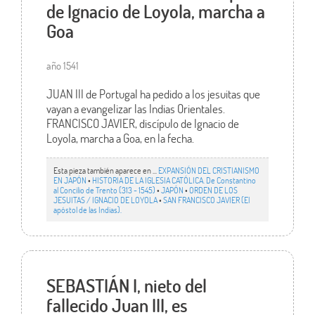
de Ignacio de Loyola, marcha a
Goa
año 1541
JUAN III de Portugal ha pedido a los jesuitas que
vayan a evangelizar las Indias Orientales.
FRANCISCO JAVIER, discípulo de Ignacio de
Loyola, marcha a Goa, en la fecha.
Esta pieza también aparece en ...
EXPANSIÓN DEL CRISTIANISMO
EN JAPÓN
•
HISTORIA DE LA IGLESIA CATÓLICA. De Constantino
al Concilio de Trento (313 - 1545)
•
JAPÓN
•
ORDEN DE LOS
JESUITAS / IGNACIO DE LOYOLA
•
SAN FRANCISCO JAVIER (El
apóstol de las Indias).
SEBASTIÁN I, nieto del
fallecido Juan III, es