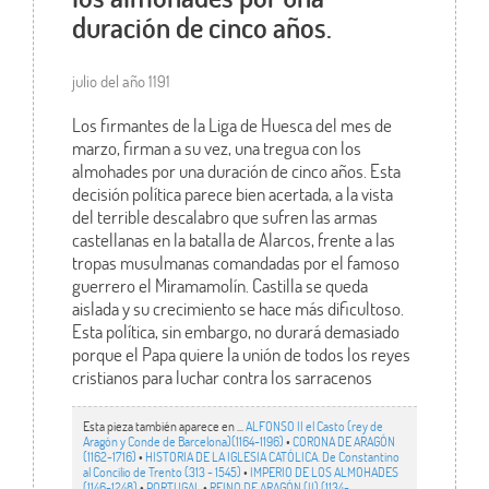
duración de cinco años.
julio del año 1191
Los firmantes de la Liga de Huesca del mes de
marzo, firman a su vez, una tregua con los
almohades por una duración de cinco años. Esta
decisión política parece bien acertada, a la vista
del terrible descalabro que sufren las armas
castellanas en la batalla de Alarcos, frente a las
tropas musulmanas comandadas por el famoso
guerrero el Miramamolín. Castilla se queda
aislada y su crecimiento se hace más dificultoso.
Esta política, sin embargo, no durará demasiado
porque el Papa quiere la unión de todos los reyes
cristianos para luchar contra los sarracenos
Esta pieza también aparece en ...
ALFONSO II el Casto (rey de
Aragón y Conde de Barcelona)(1164-1196)
•
CORONA DE ARAGÓN
(1162-1716)
•
HISTORIA DE LA IGLESIA CATÓLICA. De Constantino
al Concilio de Trento (313 - 1545)
•
IMPERIO DE LOS ALMOHADES
(1146-1248)
•
PORTUGAL
•
REINO DE ARAGÓN (II) (1134-