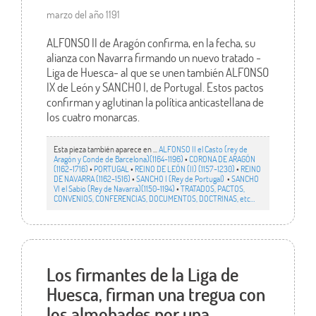
marzo del año 1191
ALFONSO II de Aragón confirma, en la fecha, su
alianza con Navarra firmando un nuevo tratado -
Liga de Huesca- al que se unen también ALFONSO
IX de León y SANCHO I, de Portugal. Estos pactos
confirman y aglutinan la política anticastellana de
los cuatro monarcas.
Esta pieza también aparece en ...
ALFONSO II el Casto (rey de
Aragón y Conde de Barcelona)(1164-1196)
•
CORONA DE ARAGÓN
(1162-1716)
•
PORTUGAL
•
REINO DE LEÓN (II) (1157-1230)
•
REINO
DE NAVARRA (1162-1516)
•
SANCHO I (Rey de Portugal)
•
SANCHO
VI el Sabio (Rey de Navarra)(1150-1194)
•
TRATADOS, PACTOS,
CONVENIOS, CONFERENCIAS, DOCUMENTOS, DOCTRINAS, etc…
Los firmantes de la Liga de
Huesca, firman una tregua con
los almohades por una