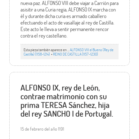
nueva paz. ALFONSO VIII debe viajar a Carrión para
asisitir a una Curia regia, ALFONSO IX marcha con
él y durante dicha curia es armado caballero
efectuando el acto de vasallaje al rey de Castilla.
Este acto le lleva a sentir permanente rencor
contra el rey castellano.
Esta pieza también aparece en ...
ALFONSO VIII el Bueno (Rey de
Castilla) (1158-1214)
•
REINO DE CASTILLA (1157-1230)
ALFONSO IX, rey de León,
contrae matrimonio con su
prima TERESA Sánchez, hija
del rey SANCHO I de Portugal.
15 de febrero del año 1191