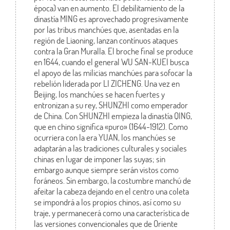
época) van en aumento. El debilitamiento de la
dinastía MING es aprovechado progresivamente
por las tribus manchúes que, asentadas en la
región de Liaoning, lanzan contínuos ataques
contra la Gran Muralla. El broche final se produce
en 1644, cuando el general WU SAN-KUEI busca
el apoyo de las milicias manchúes para sofocar la
rebelión liderada por LI ZICHENG. Una vez en
Beijing, los manchúes se hacen fuertes y
entronizan a su rey, SHUNZHI como emperador
de China. Con SHUNZHI empieza la dinastía QING,
que en chino significa «puro» (1644-1912). Como
ocurriera con la era YUAN, los manchúes se
adaptarán a las tradiciones culturales y sociales
chinas en lugar de imponer las suyas; sin
embargo aunque siempre serán vistos como
foráneos. Sin embargo, la costumbre manchú de
afeitar la cabeza dejando en el centro una coleta
se impondrá a los propios chinos, así como su
traje, y permanecerá como una característica de
las versiones convencionales que de Oriente