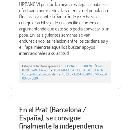
URBANO VI porque la misma es ilegal al haberse
efectuado por miedo a la violencia del populacho.
Declaran vacante la Santa Sede y rechazan
cualquier arbitraje de un concilio ecuménico
argumentando que este sólo podía convocarlo un
papa. En las siguientes semanas se van
endureciendo las relacion entre los cardenales y
el Papa, mientras aquellos buscan apoyos
internacionales a su actitud.
Esta pieza también aparece en ...
CISMA DE OCCIDENTE (1378-
1429) GRAN… (Aviñón)
•
HISTORIA DE LA IGLESIA CATÓLICA. De
Constantino al Concilio de Trento (313 - 1545)
•
URBANO VI (Papa)
(1378-1389)
En el Prat (Barcelona /
España), se consigue
finalmente la independencia