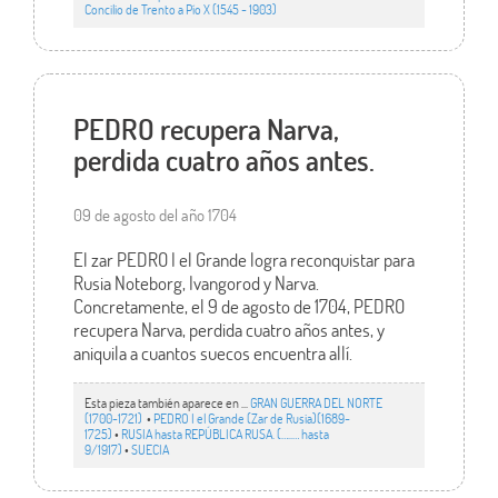
Concilio de Trento a Pío X (1545 - 1903)
PEDRO recupera Narva,
perdida cuatro años antes.
09 de agosto del año 1704
El zar PEDRO I el Grande logra reconquistar para
Rusia Noteborg, Ivangorod y Narva.
Concretamente, el 9 de agosto de 1704, PEDRO
recupera Narva, perdida cuatro años antes, y
aniquila a cuantos suecos encuentra allí.
Esta pieza también aparece en ...
GRAN GUERRA DEL NORTE
(1700-1721)
•
PEDRO I el Grande (Zar de Rusia)(1689-
1725)
•
RUSIA hasta REPÚBLICA RUSA. (…..… hasta
9/1917)
•
SUECIA