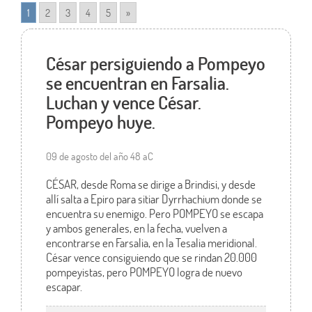
1
2
3
4
5
»
César persiguiendo a Pompeyo
se encuentran en Farsalia.
Luchan y vence César.
Pompeyo huye.
09 de agosto del año 48 aC
CÉSAR, desde Roma se dirige a Brindisi, y desde
allí salta a Epiro para sitiar Dyrrhachium donde se
encuentra su enemigo. Pero POMPEYO se escapa
y ambos generales, en la fecha, vuelven a
encontrarse en Farsalia, en la Tesalia meridional.
César vence consiguiendo que se rindan 20.000
pompeyistas, pero POMPEYO logra de nuevo
escapar.