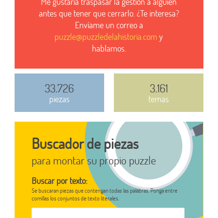
Me gustaría traspasar la gestión a alguien
antes que tener que cerrarlo. ¿Te interesa?
Envíame un correo a
puzzle@puzzledelahistoria.com
y
hablamos.
33.726
3.161
piezas
temas
Buscador de piezas
para montar su propio puzzle
Buscar por texto:
Se buscaran piezas que contengan todas las palabras. Ponga entre
comillas los conjuntos de texto literales.