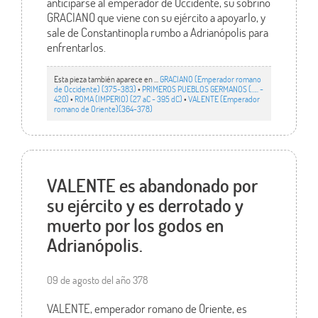
anticiparse al emperador de Occidente, su sobrino
GRACIANO que viene con su ejército a apoyarlo, y
sale de Constantinopla rumbo a Adrianópolis para
enfrentarlos.
Esta pieza también aparece en ...
GRACIANO (Emperador romano
de Occidente) (375-383)
•
PRIMEROS PUEBLOS GERMANOS (….. -
420)
•
ROMA (IMPERIO) (27 aC - 395 dC)
•
VALENTE (Emperador
romano de Oriente)(364-378)
VALENTE es abandonado por
su ejército y es derrotado y
muerto por los godos en
Adrianópolis.
09 de agosto del año 378
VALENTE, emperador romano de Oriente, es