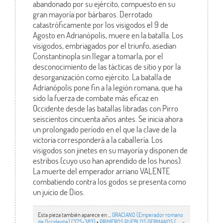
abandonado por su ejército, compuesto en su
gran mayoría por bárbaros. Derrotado
catastróficamente por los visigodos el 9 de
Agosto en Adrianópolis, muere en la batalla. Los
visigodos, embriagados por el triunfo, asedian
Constantinopla sin llegar a tomarla, por el
desconocimiento de las tácticas de sitio y por la
desorganización como ejército. La batalla de
Adrianópolis pone fin a la legión romana, que ha
sido la fuerza de combate más eficaz en
Occidente desde las batallas libradas con Pirro
seiscientos cincuenta años antes. Se inicia ahora
un prolongado período en el que la clave de la
victoria corresponderá a la caballería. Los
visigodos son jinetes en su mayoría y disponen de
estribos (cuyo uso han aprendido de los hunos).
La muerte del emperador arriano VALENTE
combatiendo contra los godos se presenta como
un juicio de Dios.
Esta pieza también aparece en ...
GRACIANO (Emperador romano
de Occidente) (375-383)
•
PRIMEROS PUEBLOS GERMANOS (….. -