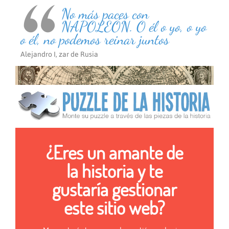
No más paces con
NAPOLEÓN. O él o yo, o yo
o él, no podemos reinar juntos
Alejandro I, zar de Rusia
¿Eres un amante de
la historia y te
gustaría gestionar
este sitio web?