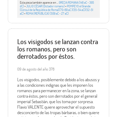
Esta pieza también aparece en ...
GRECIA ROMANA (146 aC - 395
dC)
•
JULIO CÉSAR (Dictador romano)
•
POMPEYO el Grande
(Cónsul de la República de Roma)(70-69 aC )(55-54 aC)(52-51
aC)
•
ROMA (REPÚBLICA) (509 aC - 27 aC)
Los visigodos se lanzan contra
los romanos, pero son
derrotados por éstos.
09 de agosto del año 378
Los visigodos, posiblemente debido a los abusos y
a las condiciones indignas que les imponen los
romanos para permanecer en la zona, se lanzan
contra éstos, pero son derrotados por el general
imperial Sebastián, que los toma por sorpresa.
Flavio VALENTE quiere aprovechar el supuesto
desconcierto de las tropas bárbaras, o bien quiere