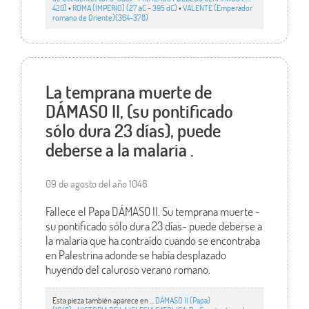
420)
•
ROMA (IMPERIO) (27 aC - 395 dC)
•
VALENTE (Emperador
romano de Oriente)(364-378)
La temprana muerte de
DÁMASO II, (su pontificado
sólo dura 23 días), puede
deberse a la malaria .
09 de agosto del año 1048
Fallece el Papa DÁMASO II. Su temprana muerte -
su pontificado sólo dura 23 días- puede deberse a
la malaria que ha contraído cuando se encontraba
en Palestrina adonde se había desplazado
huyendo del caluroso verano romano.
Esta pieza también aparece en ...
DÁMASO II (Papa)