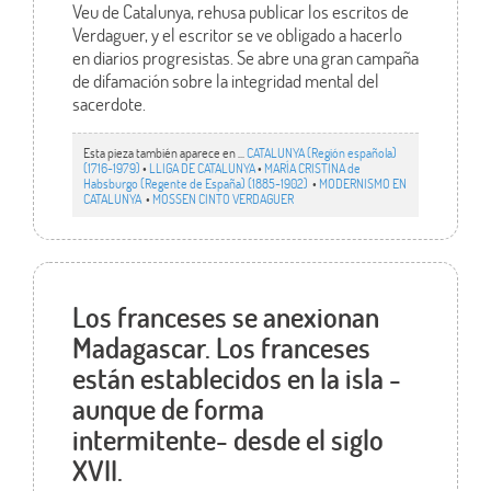
Veu de Catalunya, rehusa publicar los escritos de
Verdaguer, y el escritor se ve obligado a hacerlo
en diarios progresistas. Se abre una gran campaña
de difamación sobre la integridad mental del
sacerdote.
Esta pieza también aparece en ...
CATALUNYA (Región española)
(1716-1979)
•
LLIGA DE CATALUNYA
•
MARÍA CRISTINA de
Habsburgo (Regente de España) (1885-1902)
•
MODERNISMO EN
CATALUNYA
•
MOSSEN CINTO VERDAGUER
Los franceses se anexionan
Madagascar. Los franceses
están establecidos en la isla -
aunque de forma
intermitente- desde el siglo
XVII.