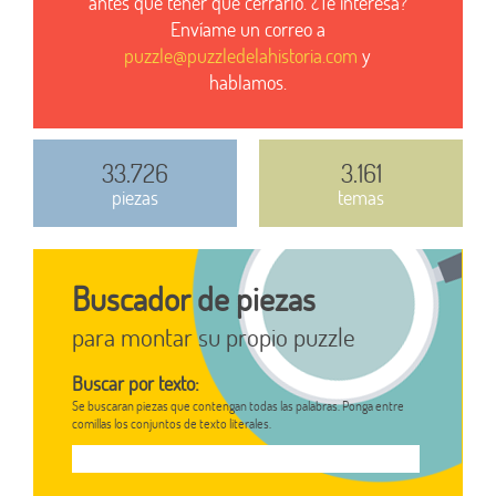
antes que tener que cerrarlo. ¿Te interesa?
Envíame un correo a
puzzle@puzzledelahistoria.com
y
hablamos.
33.726
3.161
piezas
temas
Buscador de piezas
para montar su propio puzzle
Buscar por texto:
Se buscaran piezas que contengan todas las palabras. Ponga entre
comillas los conjuntos de texto literales.