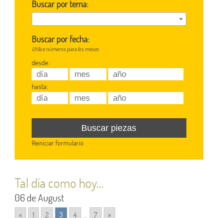
Buscar por tema:
Buscar por fecha:
Utilice números para los meses
desde:
hasta:
Reiniciar formulario
Tal día como hoy...
06 de August
«
1
2
3
4
...
7
»