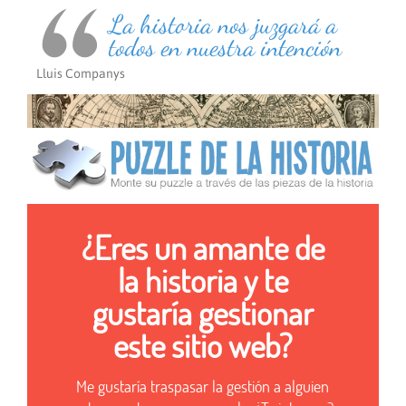
La historia nos juzgará a
todos en nuestra intención
Lluis Companys
¿Eres un amante de
la historia y te
gustaría gestionar
este sitio web?
Me gustaría traspasar la gestión a alguien