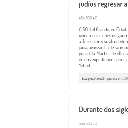
judíos regresar a
año 536 aC
CIRO II el Grande, en Ecbat
«indemnizaciones de guerr
a Jerusalén y su alrededore
judía, avanzadilla de su imp
pesadilla. Muchos de ellos 
en dos expediciones princi
Yehûd.
Esta pieza también aparece en ...
CI
Durante dos sigl
año 535 aC