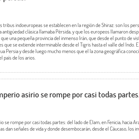
nas tribus indoeuropeas se establecen en la región de Shiraz: son los per
a antigúedad clásica llamaba Pérsida, y que los europeos llamaron despu
 que una pequeña provincia del inmenso Irán, que desde el punto de vis
s que se extiende interminable desde el Tigris hasta el valle del Indo. E
ua Persia y desde luego mucho menos que el la zona geográfica conocid
 país de los arios.
mperio asirio se rompe por casi todas partes
io se rompe por casi todas partes: del lado de Elam, en Fenicia, hacia Arab
as dan señales de vida y donde desembocarán, desde el Cáucaso, los i