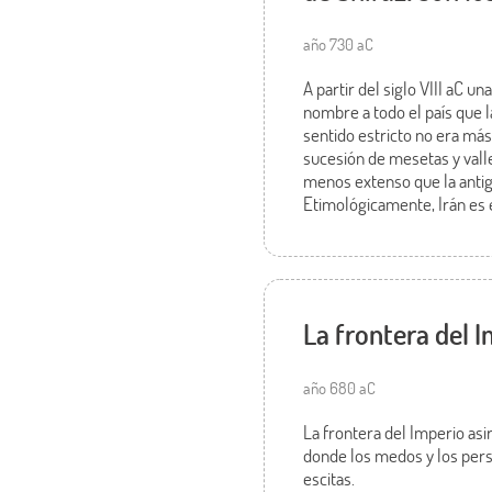
año 730 aC
A partir del siglo VIII aC u
nombre a todo el país que l
sentido estricto no era más
sucesión de mesetas y valle
menos extenso que la antig
Etimológicamente, Irán es el
La frontera del I
año 680 aC
La frontera del Imperio asir
donde los medos y los pers
escitas.