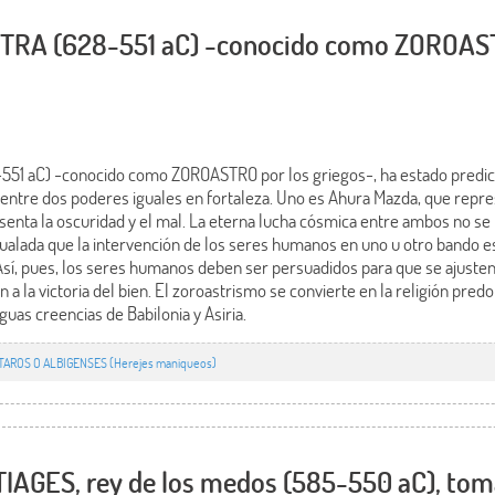
STRA (628-551 aC) -conocido como ZOROAST
51 aC) -conocido como ZOROASTRO por los griegos-, ha estado predica
o entre dos poderes iguales en fortaleza. Uno es Ahura Mazda, que represe
senta la oscuridad y el mal. La eterna lucha cósmica entre ambos no se
igualada que la intervención de los seres humanos en uno u otro bando e
Así, pues, los seres humanos deben ser persuadidos para que se ajusten 
n a la victoria del bien. El zoroastrismo se convierte en la religión pre
guas creencias de Babilonia y Asiria.
TAROS O ALBIGENSES (Herejes maniqueos)
IAGES, rey de los medos (585-550 aC), toma