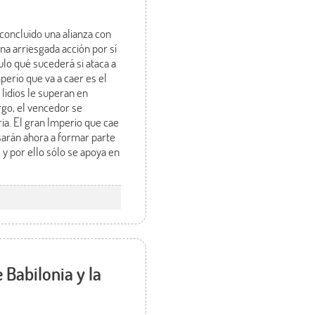
concluido una alianza con
a arriesgada acción por sí
ulo qué sucederá si ataca a
perio que va a caer es el
 lidios le superan en
argo, el vencedor se
ia. El gran Imperio que cae
asarán ahora a formar parte
 y por ello sólo se apoya en
 Babilonia y la