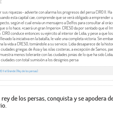
aC
 sus riquezas- advierte con alarma los progresos del persa CIRO II. Ha 
uando esta capital cae, comprende que se verá obligado a emprender un
pecto, según el cual envía un mensajero a Delfos para consultar al orác
ue si lo hace, «caerá un gran Imperio». CRESO da por sentado que el Im
 CIRO conduce entonces su ejército al interior de Lidia, y pese a que los
evado la iniciativa en la batalla, le vale una completa victoria. Sin emb
la vida a CRESO, tomándole a su servicio. Lidia desaparece de la histor
 ciudades griegas de Asia y las islas costeras, a excepción de Samos, p
muestra menos tolerante con las ciudades jonias de lo que ha sido Lidia,
s ciudades con total sumisión a los designios persa
RO II el Grande (Rey de los persas)
, rey de los persas, conquista y se apodera de
io.