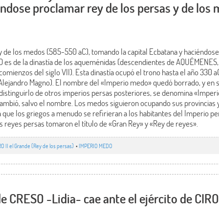
ndose proclamar rey de los persas y de los
 de los medos (585-550 aC), tomando la capital Ecbatana y haciéndose
RO es de la dinastía de los aqueménidas (descendientes de AQUÉMENES
omienzos del siglo VII). Esta dinastía ocupó el trono hasta el año 330 a
Alejandro Magno). El nombre del «Imperio medo» quedó borrado, y en s
a distinguirlo de otros imperios persas posteriores, se denomina «Imper
cambió, salvo el nombre. Los medos siguieron ocupando sus provincias
 que los griegos a menudo se refirieran a los habitantes del Imperio 
s reyes persas tomaron el título de «Gran Rey» y «Rey de reyes».
RO II el Grande (Rey de los persas)
•
IMPERIO MEDO
e CRESO -Lidia- cae ante el ejército de CIRO