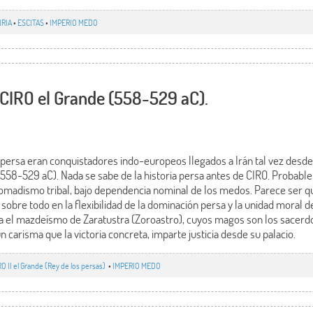
IRIA
•
ESCITAS
•
IMPERIO MEDO
o CIRO el Grande (558-529 aC).
 persa eran conquistadores indo-europeos llegados a Irán tal vez desde 
(558-529 aC). Nada se sabe de la historia persa antes de CIRO. Probabl
omadismo tribal, bajo dependencia nominal de los medos. Parece ser qu
 sobre todo en la flexibilidad de la dominación persa y la unidad moral d
a el mazdeísmo de Zaratustra (Zoroastro), cuyos magos son los sacerdote
 un carisma que la victoria concreta, imparte justicia desde su palacio.
RO II el Grande (Rey de los persas)
•
IMPERIO MEDO