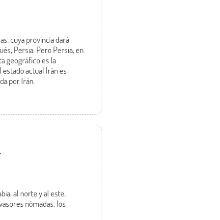
sas, cuya provincia dará
és, Persia. Pero Persia, en
ta geográfico es la
l estado actual Irán es
a por Irán.
.
ia, al norte y al este,
nvasores nómadas, los