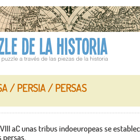
SA / PERSIA / PERSAS
o VIII aC unas tribus indoeuropeas se estable
s persas.