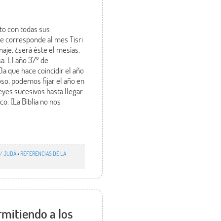
nto con todas sus
que corresponde al mes Tisri
aje, ¿será éste el mesías,
a. El año 37º de
la que hace coincidir el año
oso, podemos fijar el año en
eyes sucesivos hasta llegar
o. (La Biblia no nos
 / JUDÁ
•
REFERENCIAS DE LA
rmitiendo a los