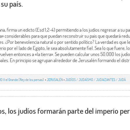
 su país.
ana, firma un edicto (Esd 1;2-4) permitiendo a los judíos regresar a su p
a» considerables para que puedan reconstruir su pais que quedará re
s. ¿Por benevolencia natural o por sentido político? La verdad es que le
erio por el lado de Egipto, le sea absolutamente fiel. Sea lo que fuere, lo
vuelven entonces a «la tierra». Se pueden calcular unos 50.000 los judíos
pales. En principio se agrupan alrededor de Jerusalén formando el dist
RO II el Grande (Rey de los persas)
•
JERUSALÉN
•
JUDÍOS / JUDAÍSMO / JUDAIZANTES / JUDÁ
os, los judíos formarán parte del imperio per