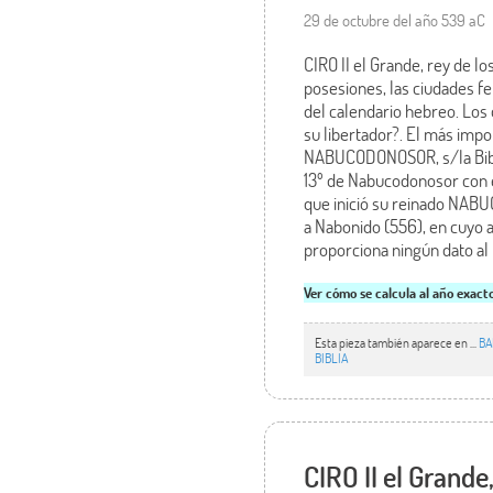
29 de octubre del año 539 aC
CIRO II el Grande, rey de lo
posesiones, las ciudades fe
del calendario hebreo. Los
su libertador?. El más impo
NABUCODONOSOR, s/la Biblia,
13º de Nabucodonosor con el
que inició su reinado NABU
a Nabonido (556), en cuyo a
proporciona ningún dato al
Ver cómo se calcula al año exact
Esta pieza también aparece en ...
BA
BIBLIA
CIRO II el Grande