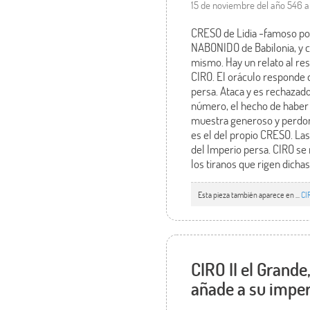
15 de noviembre del año 546 
CRESO de Lidia -famoso por
NABONIDO de Babilonia, y c
mismo. Hay un relato al res
CIRO. El oráculo responde q
persa. Ataca y es rechazado.
número, el hecho de haber ll
muestra generoso y perdona 
es el del propio CRESO. Las
del Imperio persa. CIRO se 
los tiranos que rigen dicha
Esta pieza también aparece en ...
CI
CIRO II el Grande
añade a su imper