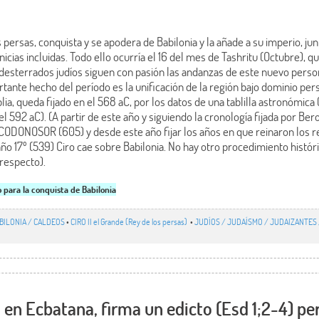
s persas, conquista y se apodera de Babilonia y la añade a su imperio, ju
nicias incluidas. Todo ello ocurría el 16 del mes de Tashritu (Octubre), 
 desterrados judíos siguen con pasión las andanzas de este nuevo person
rtante hecho del período es la unificación de la región bajo dominio pers
 queda fijado en el 568 aC, por los datos de una tablilla astronómica (
 592 aC). (A partir de este año y siguiendo la cronología fijada por Ber
CODONOSOR (605) y desde este año fijar los años en que reinaron los r
ño 17º (539) Ciro cae sobre Babilonia. No hay otro procedimiento históric
 respecto).
o para la conquista de Babilonia
BILONIA / CALDEOS
•
CIRO II el Grande (Rey de los persas)
•
JUDÍOS / JUDAÍSMO / JUDAIZANTES
, en Ecbatana, firma un edicto (Esd 1;2-4) pe