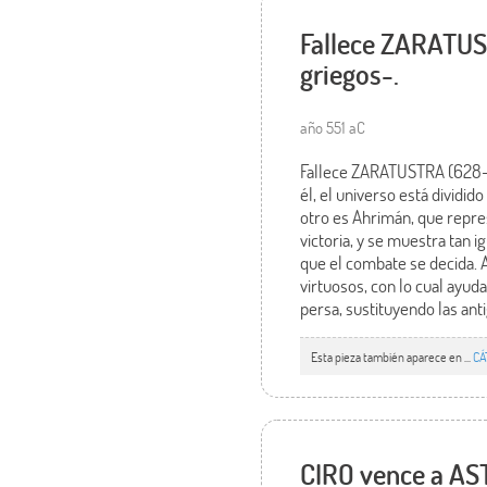
Fallece ZARATU
griegos-.
año 551 aC
Fallece ZARATUSTRA (628-5
él, el universo está dividid
otro es Ahrimán, que repre
victoria, y se muestra tan 
que el combate se decida. 
virtuosos, con lo cual ayuda
persa, sustituyendo las anti
Esta pieza también aparece en ...
CÁ
CIRO vence a AST