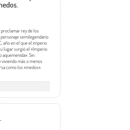
 medos.
 proclamar rey de los
, personaje semilegendario
C, año en el que el imperio
u lugar surgió el «Imperio
io aquemenida». Sin
 y viviendo más o menos
persa como los «medos».
.