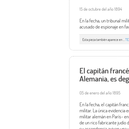
15 de octubre del año 1894
En la fecha, un tribunal mil
acusado de espionaje en fa
Esta pieza también aparece en ...
TE
El capitán francé
Alemania, es de
05 de enero del año 1895
En la fecha, el capitán fra
militar. La única evidenci
militar alemán en París- en
de un rico fabricante judío
su ascendencia avivan una 