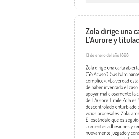
Zola dirige una c
L’Aurore y titula
13 de enero del año 1898
Zola dirige una carta abiert
(‘Yo Acuso’). Sus fulminante
cómplice», «La verdad está
de haber inventado el caso 
apoyar maliciosamente la c
de L’Aurore. Emile Zola es
descontrolado enturbiado po
vicios procesales. Zola, a
El escándalo que es seguid
crecientes adhesiones y re
nuevamente juzgado y cond