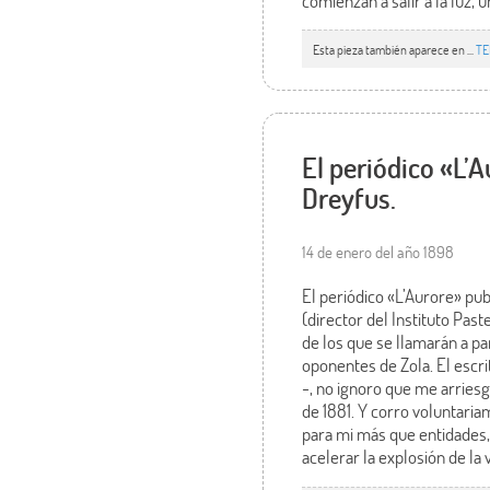
comienzan a salir a la luz, 
Esta pieza también aparece en ...
TE
El periódico «L’
Dreyfus.
14 de enero del año 1898
El periódico «L’Aurore» pu
(director del Instituto Past
de los que se llamarán a pa
oponentes de Zola. El escr
-, no ignoro que me arriesgo
de 1881. Y corro voluntaria
para mi más que entidades, 
acelerar la explosión de la v