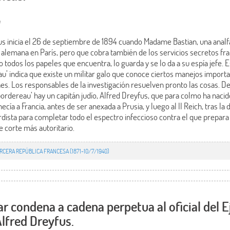
4
 inicia el 26 de septiembre de 1894 cuando Madame Bastian, una analfa
alemana en París, pero que cobra también de los servicios secretos fr
 todos los papeles que encuentra, lo guarda y se lo da a su espía jefe. E
u’ indica que existe un militar galo que conoce ciertos manejos importa
nes. Los responsables de la investigación resuelven pronto las cosas. 
‘bordereau’ hay un capitán judío, Alfred Dreyfus, que para colmo ha nacido
ía a Francia, antes de ser anexada a Prusia, y luego al II Reich, tras la 
uierdista para completar todo el espectro infeccioso contra el que prep
e corte más autoritario.
RCERA REPÚBLICA FRANCESA (1871-10/7/1940)
ar condena a cadena perpetua al oficial del E
Alfred Dreyfus.