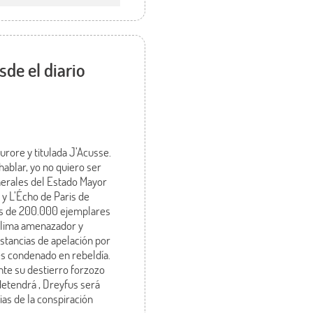
sde el diario
Aurore y titulada J’Acusse.
hablar, yo no quiero ser
enerales del Estado Mayor
 y L’Écho de Paris de
más de 200.000 ejemplares
 clima amenazador y
nstancias de apelación por
es condenado en rebeldía.
nte su destierro forzozo
detendrá , Dreyfus será
s de la conspiración