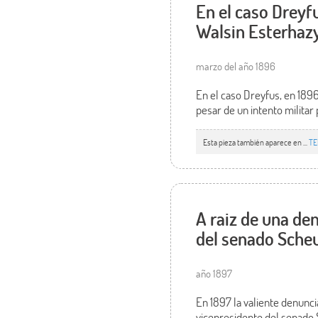
En el caso Dreyf
Walsin Esterhazy
marzo del año 1896
En el caso Dreyfus, en 1896
pesar de un intento militar 
Esta pieza también aparece en ...
TE
A raiz de una de
del senado Sche
año 1897
En 1897 la valiente denunci
vicepresidente del senado 