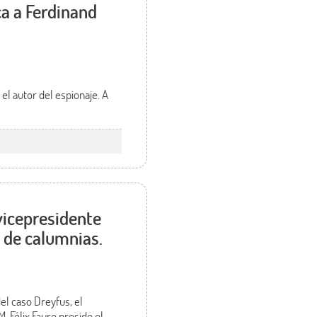
ca a Ferdinand
el autor del espionaje. A
vicepresidente
 de calumnias.
el caso Dreyfus, el
 Félix Faure preside el