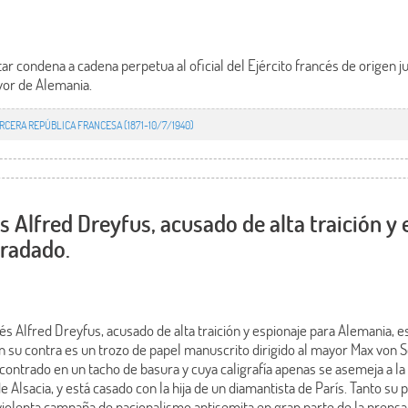
itar condena a cadena perpetua al oficial del Ejército francés de origen j
vor de Alemania.
RCERA REPÚBLICA FRANCESA (1871-10/7/1940)
s Alfred Dreyfus, acusado de alta traición y
gradado.
ncés Alfred Dreyfus, acusado de alta traición y espionaje para Alemania, 
a en su contra es un trozo de papel manuscrito dirigido al mayor Max v
contrado en un tacho de basura y cuya caligrafía apenas se asemeja a la
 de Alsacia, y está casado con la hija de un diamantista de París. Tanto 
violenta campaña de nacionalismo antisemita en gran parte de la prensa,