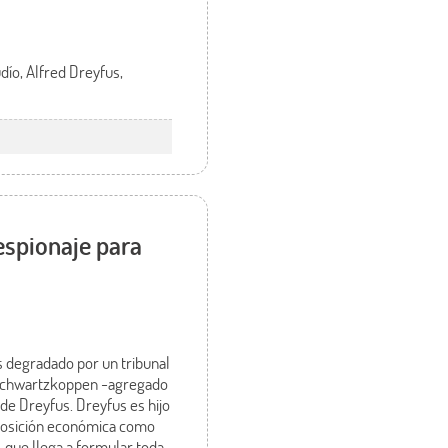
udío, Alfred Dreyfus,
 espionaje para
es degradado por un tribunal
on Schwartzkoppen -agregado
 de Dreyfus. Dreyfus es hijo
su posición económica como
 que llega a formular toda