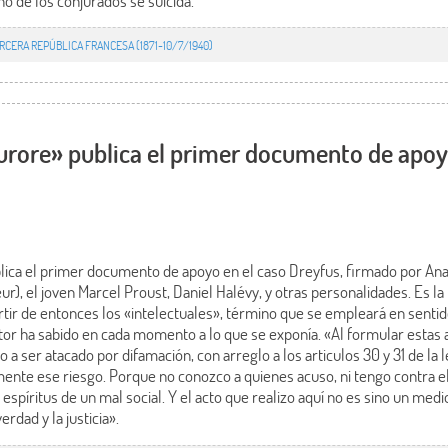
uno de los conjurados se suicida.
RCERA REPÚBLICA FRANCESA (1871-10/7/1940)
Aurore» publica el primer documento de apoy
blica el primer documento de apoyo en el caso Dreyfus, firmado por An
eur), el joven Marcel Proust, Daniel Halévy, y otras personalidades. Es l
rtir de entonces los «intelectuales», término que se empleará en sentid
itor ha sabido en cada momento a lo que se exponía. «Al formular esta
 a ser atacado por difamación, con arreglo a los articulos 30 y 31 de la l
mente ese riesgo. Porque no conozco a quienes acuso, ni tengo contra el
espíritus de un mal social. Y el acto que realizo aquí no es sino un medi
erdad y la justicia».