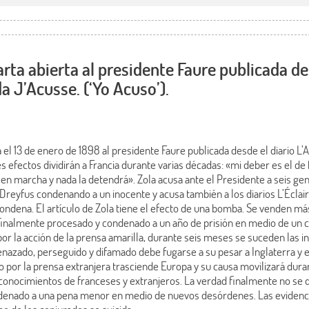
arta abierta al presidente Faure publicada de
da J’Acusse. (‘Yo Acuso’).
a el 13 de enero de 1898 al presidente Faure publicada desde el diario L’
s efectos dividirán a Francia durante varias décadas: «mi deber es el de 
 en marcha y nada la detendrá». Zola acusa ante el Presidente a seis g
Dreyfus condenando a un inocente y acusa también a los diarios L’Éclair
ondena. El artículo de Zola tiene el efecto de una bomba. Se venden 
 finalmente procesado y condenado a un año de prisión en medio de un
r la acción de la prensa amarilla, durante seis meses se suceden las i
menazado, perseguido y difamado debe fugarse a su pesar a Inglaterra y 
o por la prensa extranjera trasciende Europa y su causa movilizará dura
conocimientos de franceses y extranjeros. La verdad finalmente no se 
enado a una pena menor en medio de nuevos desórdenes. Las evidencia