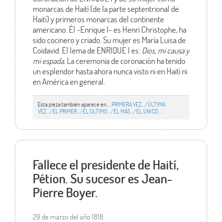
monarcas de Haití (de la parte septentrional de
Haití) y primeros monarcas del continente
americano. Él -Enrique I- es Henri Christophe, ha
sido cocinero y criado. Su mujer es María Luisa de
Coidavid. El lema de ENRIQUE I es:
Dios, mi causa y
mi espada.
La ceremonia de coronación ha tenido
un esplendor hasta ahora nunca visto ni en Haití ni
en América en general.
Esta pieza también aparece en ...
PRIMERA VEZ.../ÚLTIMA
VEZ…/EL PRIMER.../EL ÚLTIMO…/EL MÁS…/EL ÚNICO…
Fallece el presidente de Haití,
Pétion. Su sucesor es Jean-
Pierre Boyer.
29 de marzo del año 1818