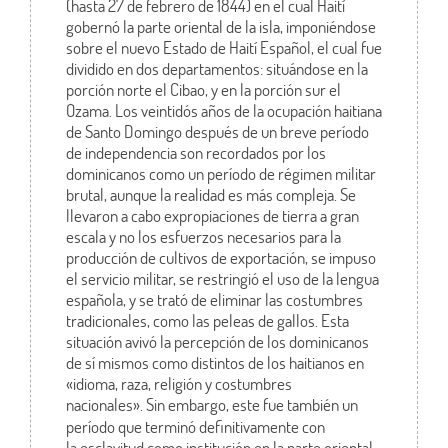
(hasta 27 de febrero de 1844) en el cual Haití
gobernó la parte oriental de la isla, imponiéndose
sobre el nuevo Estado de Haití Español, el cual fue
dividido en dos departamentos: situándose en la
porción norte el Cibao, y en la porción sur el
Ozama. Los veintidós años de la ocupación haitiana
de Santo Domingo después de un breve período
de independencia son recordados por los
dominicanos como un período de régimen militar
brutal, aunque la realidad es más compleja. Se
llevaron a cabo expropiaciones de tierra a gran
escala y no los esfuerzos necesarios para la
producción de cultivos de exportación, se impuso
el servicio militar, se restringió el uso de la lengua
española, y se trató de eliminar las costumbres
tradicionales, como las peleas de gallos. Esta
situación avivó la percepción de los dominicanos
de sí mismos como distintos de los haitianos en
«idioma, raza, religión y costumbres
nacionales».
Sin embargo, este fue también un
período que terminó definitivamente con
la esclavitud como institución en la parte oriental