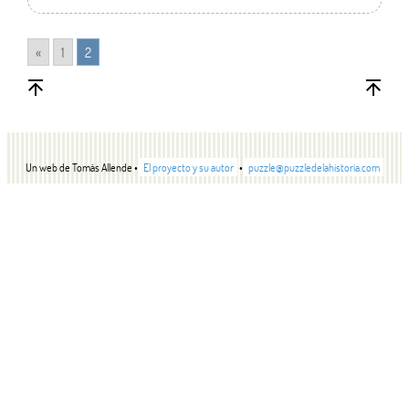
«
1
2
Un web de Tomás Allende •
El proyecto y su autor
•
puzzle@puzzledelahistoria.com