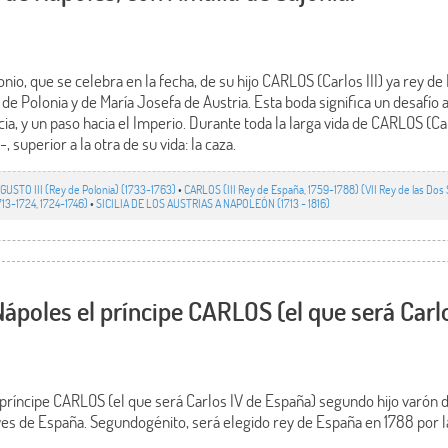
io, que se celebra en la fecha, de su hijo CARLOS (Carlos III) ya rey d
 de Polonia y de María Josefa de Austria. Esta boda significa un desafío 
ia, y un paso hacia el Imperio. Durante toda la larga vida de CARLOS (Car
, superior a la otra de su vida: la caza.
GUSTO III (Rey de Polonia) (1733-1763)
•
CARLOS (III Rey de España, 1759-1788) (VII Rey de las Dos S
713-1724, 1724-1746)
•
SICILIA DE LOS AUSTRIAS A NAPOLEÓN (1713 - 1816)
Nápoles el príncipe CARLOS (el que será Carl
 príncipe CARLOS (el que será Carlos IV de España) segundo hijo varón d
eyes de España. Segundogénito, será elegido rey de España en 1788 por l