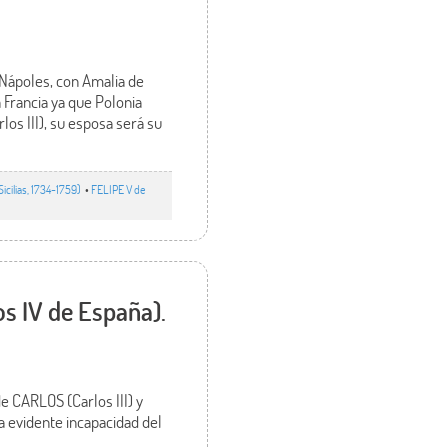
e Nápoles, con Amalia de
a Francia ya que Polonia
los III), su esposa será su
icilias, 1734-1759)
•
FELIPE V de
os IV de España).
e CARLOS (Carlos III) y
a evidente incapacidad del