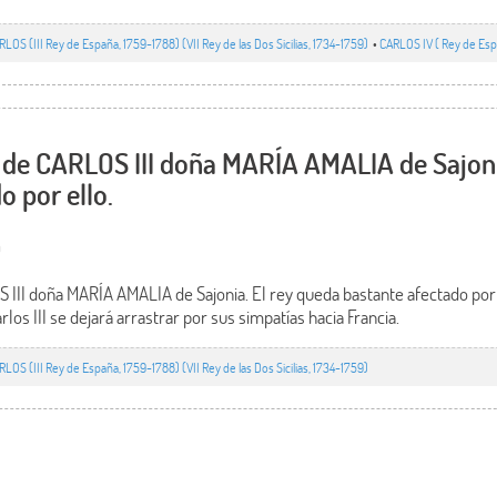
RLOS (III Rey de España, 1759-1788) (VII Rey de las Dos Sicilias, 1734-1759)
•
CARLOS IV ( Rey de Es
a de CARLOS III doña MARÍA AMALIA de Sajoni
o por ello.
0
S III doña MARÍA AMALIA de Sajonia. El rey queda bastante afectado por
rlos III se dejará arrastrar por sus simpatías hacia Francia.
RLOS (III Rey de España, 1759-1788) (VII Rey de las Dos Sicilias, 1734-1759)