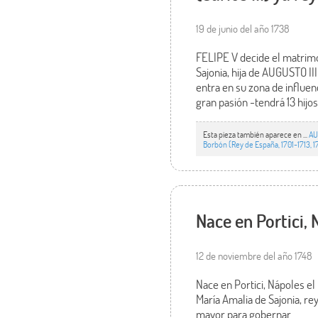
19 de junio del año 1738
FELIPE V decide el matrimon
Sajonia, hija de AUGUSTO III
entra en su zona de influenc
gran pasión -tendrá 13 hijos-
Esta pieza también aparece en ...
AU
Borbón (Rey de España, 1701-1713, 1
Nace en Portici, 
12 de noviembre del año 1748
Nace en Portici, Nápoles el
María Amalia de Sajonia, r
mayor para gobernar.