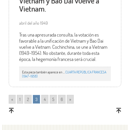
Vietnam y Bao Dai vuelve a
Vietnam.
abril del año 1949
Tras una apresurada consulta, la votación es
favorable a la unificación de Vietnam y Bao Dai
vuelve a Vietnam. Cochinchina, se une a Vietnam
(1949-1954). No obstante, durante toda esta
época, la hegemonía francesa será crucial.
Esta pieza también aparece en ...
CUARTA REPÚBLICA FRANCESA
(1947-1958)
«
1
2
3
4
5
6
»