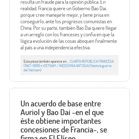
resulta un fraude para la opinión pública. En
realidad, Francia quiere un Gobierno Bao Dai,
porque cree manejarle mejor, y tiene prisa en
conseguirlo, ante los progresos comunistas en
China. Por su parte, también Bao Dai quiere llegar
a un arreglo con los franceses y confia en que la
lógica evolución de las cosas aboquen finalmente
al país a una independencia efectiva.
Esta pieza también aparece en ...
CUARTA REPÚBLICA FRANCESA
(1947-1958)
•
VIETNAM / INDOCHINA ANTIGUA (Hasta la guerra
del Vietnam)
Un acuerdo de base entre
Auriol y Bao Dai -en el que
éste obtiene importantes
concesiones de Francia-, se
firma en El Elíseo