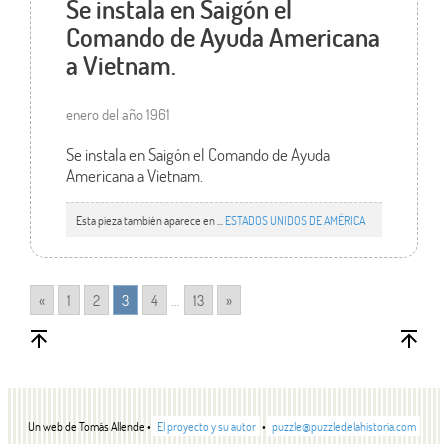
Se instala en Saigón el
Comando de Ayuda Americana
a Vietnam.
enero del año 1961
Se instala en Saigón el Comando de Ayuda
Americana a Vietnam.
Esta pieza también aparece en ...
ESTADOS UNIDOS DE AMÉRICA
«
1
2
3
4
...
13
»
Un web de Tomás Allende •
El proyecto y su autor
•
puzzle@puzzledelahistoria.com