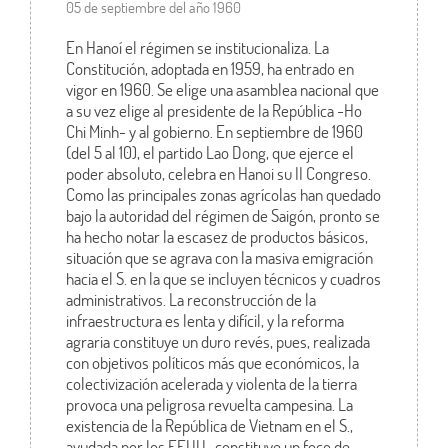
05 de septiembre del año 1960
En Hanoí el régimen se institucionaliza. La
Constitución, adoptada en 1959, ha entrado en
vigor en 1960. Se elige una asamblea nacional que
a su vez elige al presidente de la República -Ho
Chi Minh- y al gobierno. En septiembre de 1960
(del 5 al 10), el partido Lao Dong, que ejerce el
poder absoluto, celebra en Hanoi su II Congreso.
Como las principales zonas agrícolas han quedado
bajo la autoridad del régimen de Saigón, pronto se
ha hecho notar la escasez de productos básicos,
situación que se agrava con la masiva emigración
hacia el S. en la que se incluyen técnicos y cuadros
administrativos. La reconstrucción de la
infraestructura es lenta y difícil, y la reforma
agraria constituye un duro revés, pues, realizada
con objetivos políticos más que económicos, la
colectivización acelerada y violenta de la tierra
provoca una peligrosa revuelta campesina. La
existencia de la República de Vietnam en el S.,
ayudada por los EEUU., constituye un foco de