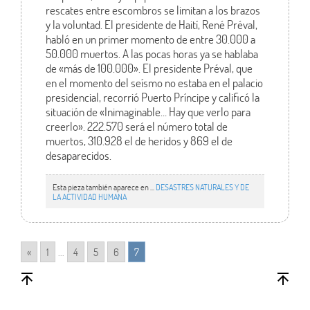
rescates entre escombros se limitan a los brazos
y la voluntad. El presidente de Haití, René Préval,
habló en un primer momento de entre 30.000 a
50.000 muertos. A las pocas horas ya se hablaba
de «más de 100.000». El presidente Préval, que
en el momento del seísmo no estaba en el palacio
presidencial, recorrió Puerto Príncipe y calificó la
situación de «Inimaginable… Hay que verlo para
creerlo». 222.570 será el número total de
muertos, 310.928 el de heridos y 869 el de
desaparecidos.
Esta pieza también aparece en ...
DESASTRES NATURALES Y DE
LA ACTIVIDAD HUMANA
«
1
...
4
5
6
7