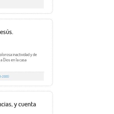
Jesús.
lorosa inactividad y de
 a Dios en la casa
78-2005)
cias, y cuenta