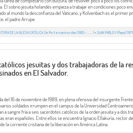
tarea de completarlo con dulzura, de resolver poco a poco los conflict
. El sobrio jesuita holandés empieza a trabajar en condiciones poco env
ado al mundo la desconfianza del Vaticano, y Kolvenbach es el primer 
e, el padre Arrupe.
STORIA DE LA IGLESIA CATÓLICA. De Pío X a nuestros días (1903 - ……… )
•
JUAN PABLO II (Papa) (19
atólicos jesuitas y dos trabajadoras de la r
sinados en El Salvador.
da del 16 de noviembre de 1989, en plena ofensiva del insurgente Frente
, varios soldados irrumpen en el campus de la Universidad Centroamer
 a sangre fría a seis sacerdotes católicos de la orden jesuita y a dos tr
uitas eran españoles. Entre ellos se encuentra Ignacio Ellakuría, rector 
e la corriente cristiana de la liberación en América Latina.