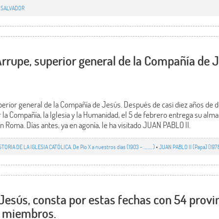
 SALVADOR
 Arrupe, superior general de la Compañía de 
perior general de la Compañía de Jesús. Después de casi diez años de do
r la Compañía, la Iglesia y la Humanidad, el 5 de febrero entrega su alma
en Roma. Días antes, ya en agonía, le ha visitado JUAN PABLO II.
STORIA DE LA IGLESIA CATÓLICA. De Pío X a nuestros días (1903 - ……… )
•
JUAN PABLO II (Papa) (19
esús, consta por estas fechas con 54 provin
0 miembros.