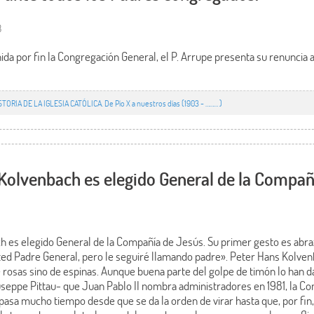
3
ida por fin la Congregación General, el P. Arrupe presenta su renuncia a
STORIA DE LA IGLESIA CATÓLICA. De Pío X a nuestros días (1903 - ……… )
 Kolvenbach es elegido General de la Compañ
h es elegido General de la Compañía de Jesús. Su primer gesto es abraz
usted Padre General, pero le seguiré llamando padre». Peter Hans Kolve
osas sino de espinas. Aunque buena parte del golpe de timón lo han da
iuseppe Pittau- que Juan Pablo II nombra administradores en 1981, la 
pasa mucho tiempo desde que se da la orden de virar hasta que, por fin,