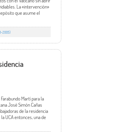
os con el Vaticano sin abrir
idiables. La «intervención»
prepósito que asume el
78-2005)
esidencia
 Farabundo Martí para la
icana José Simón Cañas
abajadoras de la residencia
de la UCA entonces, una de