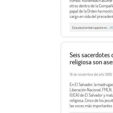
rumbo. Kolvenbach asume la 
otros dentro de la Compañía
papal de la Orden ha mostr
cargo en vida del precedent
Esta pieza también aparece en ...
HI
Seis sacerdotes c
religiosa son ase
16 de noviembre del año 1989
En El Salvador, la madruga
Liberación Nacional, FMLN
(UCA) de El Salvador y matan
religiosa. Cinco de los jes
las voces más importantes d