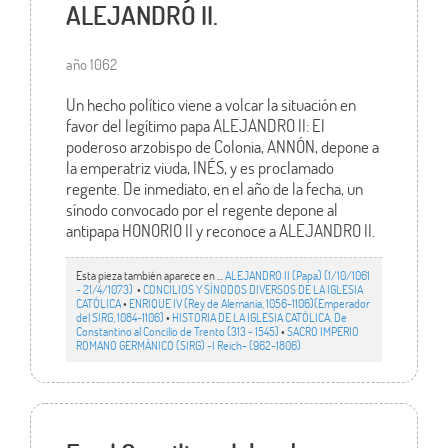
ALEJANDRO II.
año 1062
Un hecho político viene a volcar la situación en
favor del legítimo papa ALEJANDRO II: El
poderoso arzobispo de Colonia, ANNÓN, depone a
la emperatriz viuda, INÉS, y es proclamado
regente. De inmediato, en el año de la fecha, un
sínodo convocado por el regente depone al
antipapa HONORIO II y reconoce a ALEJANDRO II.
Esta pieza también aparece en ...
ALEJANDRO II (Papa) (1/10/1061
- 21/4/1073)
•
CONCILIOS Y SÍNODOS DIVERSOS DE LA IGLESIA
CATÓLICA
•
ENRIQUE IV (Rey de Alemania, 1056-1106)(Emperador
del SIRG, 1084-1106)
•
HISTORIA DE LA IGLESIA CATÓLICA. De
Constantino al Concilio de Trento (313 - 1545)
•
SACRO IMPERIO
ROMANO GERMÁNICO (SIRG) -I Reich- (962-1806)