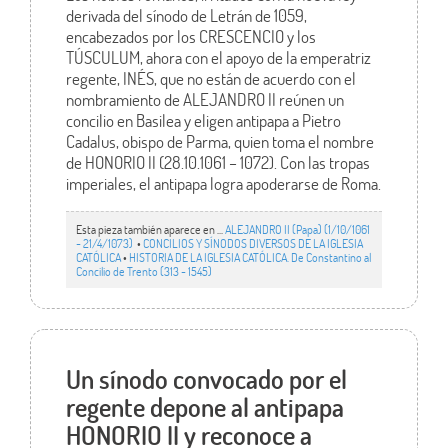
derivada del sínodo de Letrán de 1059,
encabezados por los CRESCENCIO y los
TÚSCULUM, ahora con el apoyo de la emperatriz
regente, INÉS, que no están de acuerdo con el
nombramiento de ALEJANDRO II reúnen un
concilio en Basilea y eligen antipapa a Pietro
Cadalus, obispo de Parma, quien toma el nombre
de HONORIO II (28.10.1061 – 1072). Con las tropas
imperiales, el antipapa logra apoderarse de Roma.
Esta pieza también aparece en ...
ALEJANDRO II (Papa) (1/10/1061
- 21/4/1073)
•
CONCILIOS Y SÍNODOS DIVERSOS DE LA IGLESIA
CATÓLICA
•
HISTORIA DE LA IGLESIA CATÓLICA. De Constantino al
Concilio de Trento (313 - 1545)
Un sínodo convocado por el
regente depone al antipapa
HONORIO II y reconoce a