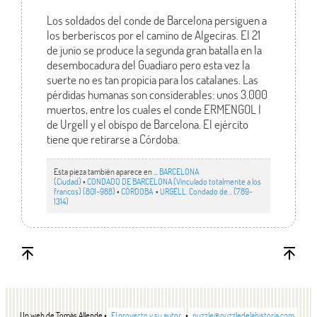
Los soldados del conde de Barcelona persiguen a
los berberiscos por el camino de Algeciras. El 21
de junio se produce la segunda gran batalla en la
desembocadura del Guadiaro pero esta vez la
suerte no es tan propicia para los catalanes. Las
pérdidas humanas son considerables: unos 3.000
muertos, entre los cuales el conde ERMENGOL I
de Urgell y el obispo de Barcelona. El ejército
tiene que retirarse a Córdoba.
Esta pieza también aparece en ...
BARCELONA
(Ciudad)
•
CONDADO DE BARCELONA (Vinculado totalmente a los
francos) (801-988)
•
CÓRDOBA
•
URGELL. Condado de… (789-
1314)
Un web de Tomás Allende •
El proyecto y su autor
•
puzzle@puzzledelahistoria.com