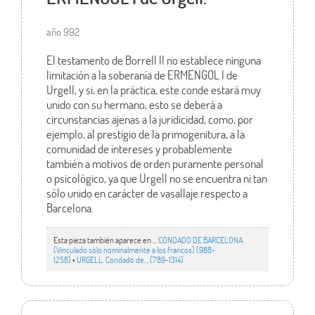
año 992
El testamento de Borrell II no establece ninguna
limitación a la soberanía de ERMENGOL I de
Urgell, y si, en la práctica, este conde estará muy
unido con su hermano, esto se deberá a
circunstancias ajenas a la juridicidad, como, por
ejemplo, al prestigio de la primogenitura, a la
comunidad de intereses y probablemente
también a motivos de orden puramente personal
o psicológico, ya que Urgell no se encuentra ni tan
sólo unido en carácter de vasallaje respecto a
Barcelona.
Esta pieza también aparece en ...
CONDADO DE BARCELONA
(Vinculado sólo nominalmente a los francos) (988-
1258)
•
URGELL. Condado de… (789-1314)