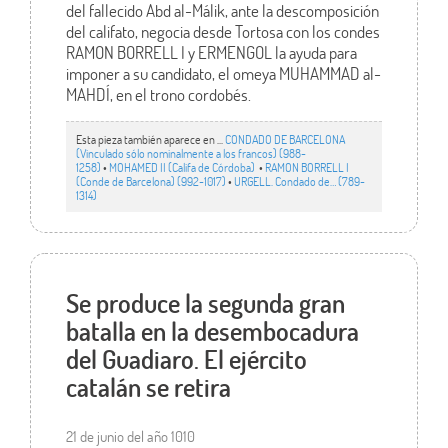
del fallecido Abd al-Málik, ante la descomposición
del califato, negocia desde Tortosa con los condes
RAMON BORRELL I y ERMENGOL la ayuda para
imponer a su candidato, el omeya MUHAMMAD al-
MAHDÍ, en el trono cordobés.
Esta pieza también aparece en ...
CONDADO DE BARCELONA
(Vinculado sólo nominalmente a los francos) (988-
1258)
•
MOHAMED II (Califa de Córdoba)
•
RAMON BORRELL I
(Conde de Barcelona) (992-1017)
•
URGELL. Condado de… (789-
1314)
Se produce la segunda gran
batalla en la desembocadura
del Guadiaro. El ejército
catalán se retira
21 de junio del año 1010