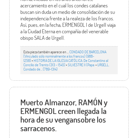
acercamiento en el cual los condes catalanes
buscan sin duda un medio de consolidación de su
independencia frente a la realeza de los francos.
Así, pues, en la fecha, ERMENGOL I de Urgell viaja
a la Ciudad Eterna en compañía del venerable
obispo SALA de Urgell.
Esta pieza también aparece en ...
CONDADO DE BARCELONA
(Vinculado sólo nominalmente a los francos) (988-
1258)
•
HISTORIA DE LA IGLESIA CATÓLICA. De Constantino al
Concilio de Trento (313 - 1545)
•
SILVESTRE II (Papa
•
URGELL.
Condado de… (789-1314)
Muerto Almanzor, RAMÓN y
ERMENGOL creen llegada la
hora de su vengansobre los
sarracenos.