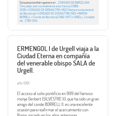
Esta pieza también aparece en ...
CONDADO DE BARCELONA
(Vinculado sólo nominalmente a los francos) (988-
1258)
•
CONDADO DE GIRONA (785-1162) (Hasta incorporarse al
de Barcelona)
•
CONDADO DE OSONA (798-1162)
•
RAMON
BORRELL I (Conde de Barcelona) (992-1017)
•
URGELL. Condado
de… (789-1314)
ERMENGOL I de Urgell viaja a la
Ciudad Eterna en compañía
del venerable obispo SALA de
Urgell.
año 1001
El acceso al solio pontificio en 999 del famoso
monje Gerbert (SILVESTRE II), que ha sido un gran
amigo del conde BORRELL II, es una excelente
ocasión para reafirmar el acercamiento con
Roma, iniciado en los años anteriores,