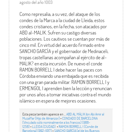
agosto del año 1003
Como represalia, a su vez, del ataque de los
condes de la Marca a la ciudad de Lleida, estos
condes cristianos, en la fecha, son atacados por
ABD al-MALIK. Sufren su castigo diversas
poblaciones. Los cautivos se cuentan por más de
cinco mil. En virtud del acuerdo firmado entre
SANCHO GARCÍA y el gobernador de Medinaceli,
tropas castellanas acompañan al ejército de al-
MALIK? en esta incursión. De nuevo el conde
RAMON BORRELL I debe hacer las paces con
Córdoba enviando una embajada que es recibida
con una gran parada militar. RAMON BORRELL I y
ERMENGOL I aprenden bien la lección y renuncian
por unos años a tomar iniciativas contra el mundo
islámico en espera de mejores ocasiones.
Esta pieza también aparece en ...
ABD AL MÁLIK ibn Abi Amir al
Muzaffar (Hijo de Almanzor)
•
CONDADO DE BARCELONA
(Vinculado sólo nominalmente a los francos) (988-
1258)
•
LLEIDA (CIUDAD)
•
RAMON BORRELL I (Conde de
Barcelona) (992-1017)
•
SANCHO GARCÍA (el de los Buenos