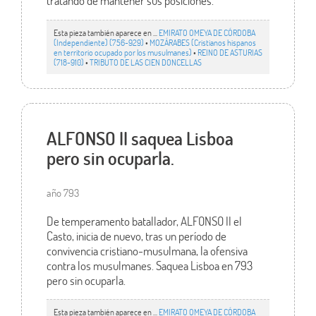
tratando de mantener sus posiciones.
Esta pieza también aparece en ...
EMIRATO OMEYA DE CÓRDOBA
(Independiente) (756-929)
•
MOZÁRABES (Cristianos hispanos
en territorio ocupado por los musulmanes)
•
REINO DE ASTURIAS
(718-910)
•
TRIBUTO DE LAS CIEN DONCELLAS
ALFONSO II saquea Lisboa
pero sin ocuparla.
año 793
De temperamento batallador, ALFONSO II el
Casto, inicia de nuevo, tras un período de
convivencia cristiano-musulmana, la ofensiva
contra los musulmanes. Saquea Lisboa en 793
pero sin ocuparla.
Esta pieza también aparece en ...
EMIRATO OMEYA DE CÓRDOBA