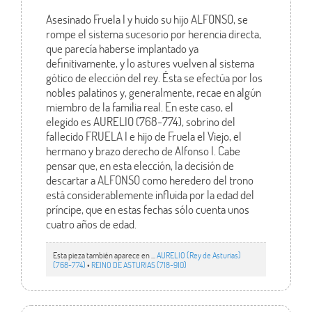
Asesinado Fruela I y huido su hijo ALFONSO, se
rompe el sistema sucesorio por herencia directa,
que parecía haberse implantado ya
definitivamente, y lo astures vuelven al sistema
gótico de elección del rey. Ésta se efectúa por los
nobles palatinos y, generalmente, recae en algún
miembro de la familia real. En este caso, el
elegido es AURELIO (768-774), sobrino del
fallecido FRUELA I e hijo de Fruela el Viejo, el
hermano y brazo derecho de Alfonso I. Cabe
pensar que, en esta elección, la decisión de
descartar a ALFONSO como heredero del trono
está considerablemente influida por la edad del
príncipe, que en estas fechas sólo cuenta unos
cuatro años de edad.
Esta pieza también aparece en ...
AURELIO (Rey de Asturias)
(768-774)
•
REINO DE ASTURIAS (718-910)