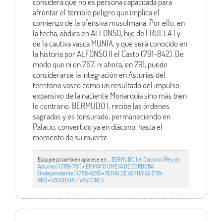
considera que no es persona capacitada para
afrontar el terrible peligro que implica el
comienzo de la ofensiva musulmana. Por ello, en
la fecha, abdica en ALFONSO, hijo de FRUELA I y
de la cautiva vasca MUNIA, y que será conocido en
la historia por ALFONSO II el Casto (791-842). De
modo que ni en 767, ni ahora, en 791, puede
considerarse la integración en Asturias del
territorio vasco como un resultado del impulso
expansivo de la naciente Monarquía sino más bien
lo contrario. BERMUDO I, recibe las órdenes
sagradas y es tonsurado, permaneciendo en
Palacio, convertido ya en diácono, hasta el
momento de su muerte.
Esta pieza también aparece en ...
BERMUDO I el Diácono (Rey de
Asturias) (789-791)
•
EMIRATO OMEYA DE CÓRDOBA
(Independiente) (756-929)
•
REINO DE ASTURIAS (718-
910)
•
VASCONIA / VASCONES