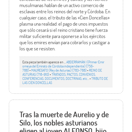
musulmanas hablan de un activo comercio de
esclavas entre los reinos del norte y Córdoba. En
cualquier caso, el tributo de las «Cien Doncellas»
plasma una realidad: el pago de unos impuestos
que sólo cesará si el reino cristiano tiene fuerza
militar suficiente para oponerse a los ejércitos
que los emires envían para cobrarlos y castigar a
los que se resisten.
Esta pieza también aparece en ...
ABDERRAMÁN I (Primer Emir
omeya del Emirato de Córdoba independiente) (756-
788)
•
MAUREGATO (Rey de Asturias) (783-788)
•
REINO DE
ASTURIAS (718-910)
•
TRATADOS, PACTOS, CONVENIOS,
CONFERENCIAS, DOCUMENTOS, DOCTRINAS, etc…
•
TRIBUTO DE
LAS CIEN DONCELLAS
Tras la muerte de Aurelio y de
Silo, los nobles asturianos
eligen al joven ALFONSO, hijo