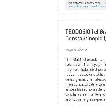
Esta pieza también aparece en ...
HI
Grande (Augusto romano de Orien
TEODOSIO I el Gr
Constantinopla (
mayo del año 381
TEODOSIO I el Grande ha con
celebrará entre mayo y juli
católicos -todos de Orient
revisar la sucesión católic
de las iglesias orientales so
macedónica. El patriarca 
asiste a las reuniones del 
conciliares, sin interferen
asuntos de la Iglesia que l