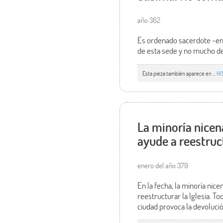
año 362
Es ordenado sacerdote -en
de esta sede y no mucho de
Esta pieza también aparece en ...
HI
La minoría nicen
ayude a reestruct
enero del año 379
En la fecha, la minoría ni
reestructurar la Iglesia. T
ciudad provoca la devolució