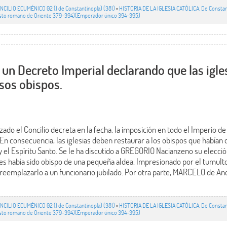
NCILIO ECUMÉNICO 02 (I de Constantinopla) (381)
•
HISTORIA DE LA IGLESIA CATÓLICA. De Constanti
usto romano de Oriente 379-394)(Emperador único 394-395)
n Decreto Imperial declarando que las igle
rsos obispos.
zado el Concilio decreta en la fecha, la imposición en todo el Imperio de
 En consecuencia, las iglesias deben restaurar a los obispos que habían 
o y el Espíritu Santo. Se le ha discutido a GREGORIO Nacianzeno su elecci
es había sido obispo de una pequeña aldea. Impresionado por el tumult
a reemplazarlo a un funcionario jubilado. Por otra parte, MARCELO de Anci
NCILIO ECUMÉNICO 02 (I de Constantinopla) (381)
•
HISTORIA DE LA IGLESIA CATÓLICA. De Constanti
usto romano de Oriente 379-394)(Emperador único 394-395)