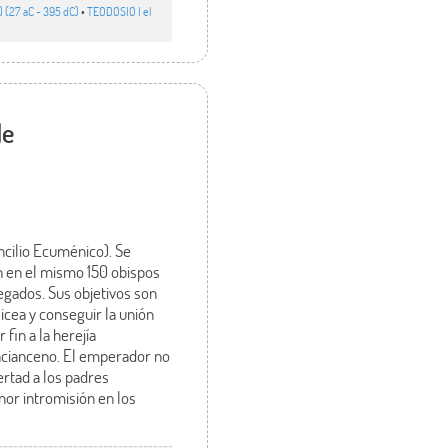
 (27 aC - 395 dC)
•
TEODOSIO I el
de
ncilio Ecuménico). Se
en en el mismo 150 obispos
egados. Sus objetivos son
Nicea y conseguir la unión
 fin a la herejía
acianceno. El emperador no
ertad a los padres
enor intromisión en los