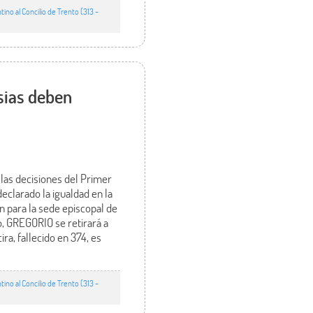
no al Concilio de Trento (313 -
sias deben
 las decisiones del Primer
declarado la igualdad en la
ón para la sede episcopal de
o, GREGORIO se retirará a
ra, fallecido en 374, es
no al Concilio de Trento (313 -