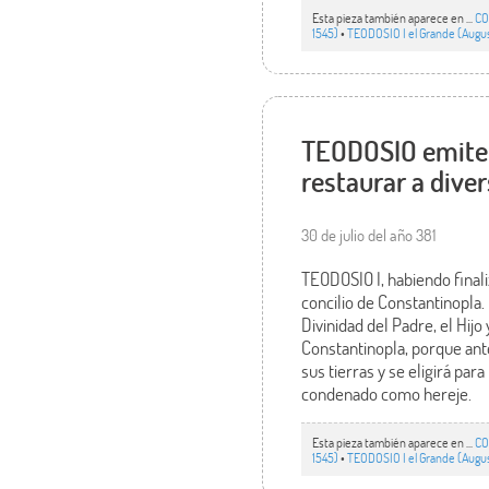
Esta pieza también aparece en ...
CO
1545)
•
TEODOSIO I el Grande (Aug
TEODOSIO emite u
restaurar a dive
30 de julio del año 381
TEODOSIO I, habiendo finali
concilio de Constantinopla.
Divinidad del Padre, el Hij
Constantinopla, porque ant
sus tierras y se eligirá par
condenado como hereje.
Esta pieza también aparece en ...
CO
1545)
•
TEODOSIO I el Grande (Aug