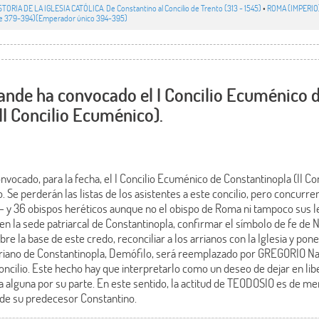
STORIA DE LA IGLESIA CATÓLICA. De Constantino al Concilio de Trento (313 - 1545)
•
ROMA (IMPERIO)
te 379-394)(Emperador único 394-395)
ande ha convocado el I Concilio Ecuménico 
II Concilio Ecuménico).
vocado, para la fecha, el I Concilio Ecuménico de Constantinopla (II Co
o. Se perderán las listas de los asistentes a este concilio, pero concurr
e- y 36 obispos heréticos aunque no el obispo de Roma ni tampoco sus l
a en la sede patriarcal de Constantinopla, confirmar el símbolo de fe de 
bre la base de este credo, reconciliar a los arrianos con la Iglesia y poner
arriano de Constantinopla, Demófilo, será reemplazado por GREGORIO N
Concilio. Este hecho hay que interpretarlo como un deseo de dejar en lib
cia alguna por su parte. En este sentido, la actitud de TEODOSIO es de m
a de su predecesor Constantino.