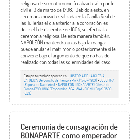
religiosa de su matrimonio (realizada sólo por lo
civil el 9 de marzo de 1796). Debido a esto, en
ceremonia privada realizada en la Capilla Real de
las Tullerías el dia anterior a la coronación, es
decir el 1 de diciembre de 1804, se efectúa la
ceremonia religiosa. De esta manera también,
NAPOLEÓN mantendrá un as bajo la manga:
puede anular el matrimonio posteriormente si le
conviene bajo el argumento de que no ha sido
realizado con todas las solemnidades del caso.
Esta pieza también aparece en ...
HISTORIA DE LA IGLESIA
CATÓLICA. De Concilio de Trento a Pío X (1545 - 1903)
•
JOSEFINA
(Esposa de Napoleón)
•
NAPOLEÓN I BONAPARTE (Cónsul de
Francia 1799-1804)(Emperador 1804-1814)
•
PÍO VII (Papa)(1800-
1823)
Ceremonia de consagración de
BONAPARTE como emperador