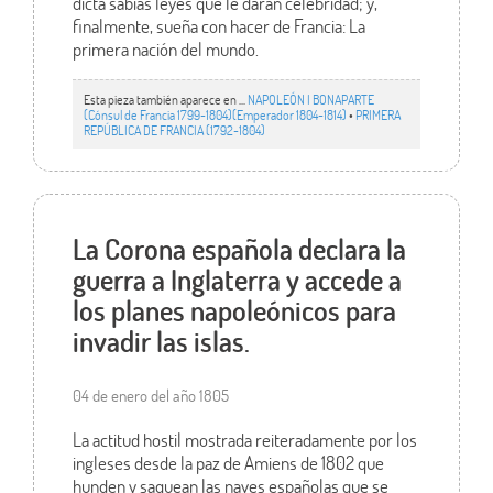
dicta sabias leyes que le darán celebridad; y,
finalmente, sueña con hacer de Francia: La
primera nación del mundo.
Esta pieza también aparece en ...
NAPOLEÓN I BONAPARTE
(Cónsul de Francia 1799-1804)(Emperador 1804-1814)
•
PRIMERA
REPÚBLICA DE FRANCIA (1792-1804)
La Corona española declara la
guerra a Inglaterra y accede a
los planes napoleónicos para
invadir las islas.
04 de enero del año 1805
La actitud hostil mostrada reiteradamente por los
ingleses desde la paz de Amiens de 1802 que
hunden y saquean las naves españolas que se