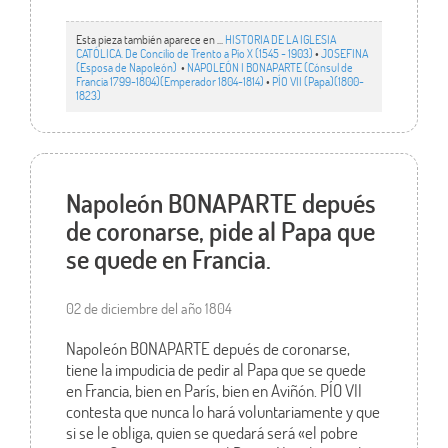
Esta pieza también aparece en ...
HISTORIA DE LA IGLESIA
CATÓLICA. De Concilio de Trento a Pío X (1545 - 1903)
•
JOSEFINA
(Esposa de Napoleón)
•
NAPOLEÓN I BONAPARTE (Cónsul de
Francia 1799-1804)(Emperador 1804-1814)
•
PÍO VII (Papa)(1800-
1823)
Napoleón BONAPARTE depués
de coronarse, pide al Papa que
se quede en Francia.
02 de diciembre del año 1804
Napoleón BONAPARTE depués de coronarse,
tiene la impudicia de pedir al Papa que se quede
en Francia, bien en París, bien en Aviñón. PÍO VII
contesta que nunca lo hará voluntariamente y que
si se le obliga, quien se quedará será «el pobre