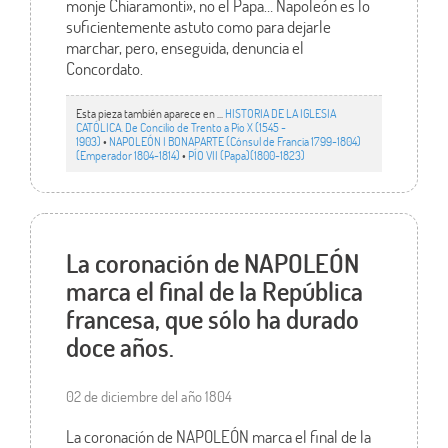
monje Chiaramonti», no el Papa… Napoleón es lo
suficientemente astuto como para dejarle
marchar, pero, enseguida, denuncia el
Concordato.
Esta pieza también aparece en ...
HISTORIA DE LA IGLESIA
CATÓLICA. De Concilio de Trento a Pío X (1545 -
1903)
•
NAPOLEÓN I BONAPARTE (Cónsul de Francia 1799-1804)
(Emperador 1804-1814)
•
PÍO VII (Papa)(1800-1823)
La coronación de NAPOLEÓN
marca el final de la República
francesa, que sólo ha durado
doce años.
02 de diciembre del año 1804
La coronación de NAPOLEÓN marca el final de la