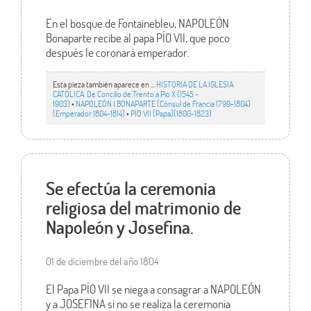
En el bosque de Fontainebleu, NAPOLEÓN
Bonaparte recibe al papa PÍO VII, que poco
después le coronará emperador.
Esta pieza también aparece en ...
HISTORIA DE LA IGLESIA
CATÓLICA. De Concilio de Trento a Pío X (1545 -
1903)
•
NAPOLEÓN I BONAPARTE (Cónsul de Francia 1799-1804)
(Emperador 1804-1814)
•
PÍO VII (Papa)(1800-1823)
Se efectúa la ceremonia
religiosa del matrimonio de
Napoleón y Josefina.
01 de diciembre del año 1804
El Papa PÍO VII se niega a consagrar a NAPOLEÓN
y a JOSEFINA si no se realiza la ceremonia