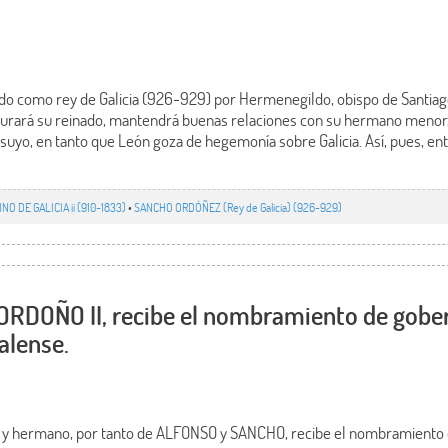
como rey de Galicia (926-929) por Hermenegildo, obispo de Santiag
durará su reinado, mantendrá buenas relaciones con su hermano menor
uyo, en tanto que León goza de hegemonía sobre Galicia. Así, pues, ent
INO DE GALICIA ii (910-1833)
•
SANCHO ORDÓÑEZ (Rey de Galicia) (926-929)
 ORDOÑO II, recibe el nombramiento de gobe
alense.
, y hermano, por tanto de ALFONSO y SANCHO, recibe el nombramiento