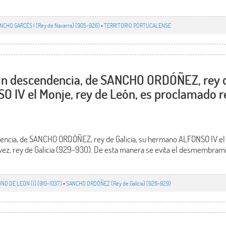
NCHO GARCÉS I (Rey de Navarra) (905-926)
•
TERRITORIO PORTUCALENSE
sin descendencia, de SANCHO ORDÓÑEZ, rey de
IV el Monje, rey de León, es proclamado re
dencia, de SANCHO ORDÓÑEZ, rey de Galicia, su hermano ALFONSO IV el M
 vez, rey de Galicia (929-930). De esta manera se evita el desmembram
INO DE LEÓN (I) (910-1037)
•
SANCHO ORDÓÑEZ (Rey de Galicia) (926-929)