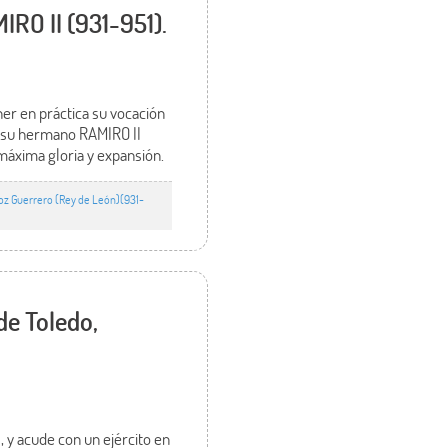
RO II (931-951).
er en práctica su vocación
en su hermano RAMIRO II
 máxima gloria y expansión.
roz Guerrero (Rey de León)(931-
de Toledo,
 y acude con un ejército en