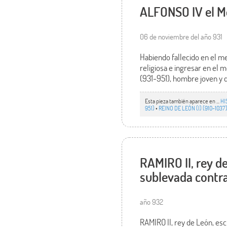
ALFONSO IV el Mo
06 de noviembre del año 931
Habiendo fallecido en el m
religiosa e ingresar en el
(931-951), hombre joven y d
Esta pieza también aparece en ...
HI
951)
•
REINO DE LEÓN (I) (910-1037
RAMIRO II, rey d
sublevada contra
año 932
RAMIRO II, rey de León, es