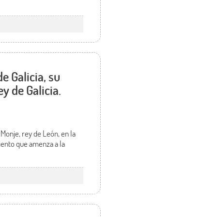
 Galicia, su
y de Galicia.
onje, rey de León, en la
iento que amenza a la