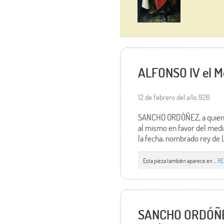
ALFONSO IV el Mo
12 de febrero del año 926
SANCHO ORDÓÑEZ, a quien po
al mismo en favor del med
la fecha, nombrado rey de 
Esta pieza también aparece en ...
RE
SANCHO ORDÓÑEZ,