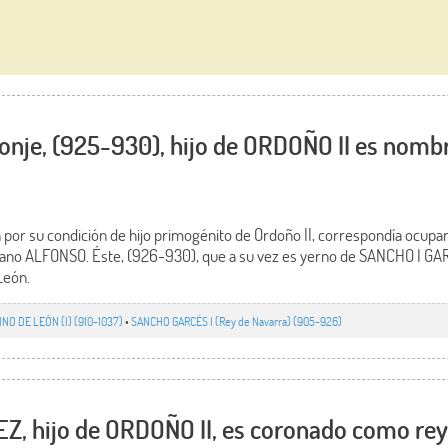
nje, (925-930), hijo de ORDOÑO II es nombr
r su condición de hijo primogénito de Ordoño II, correspondía ocupar 
iano ALFONSO. Éste, (926-930), que a su vez es yerno de SANCHO I GA
León.
INO DE LEÓN (I) (910-1037)
•
SANCHO GARCÉS I (Rey de Navarra) (905-926)
 hijo de ORDOÑO II, es coronado como rey 