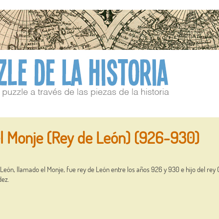
l Monje (Rey de León) (926-930)
 León, llamado el Monje, fue rey de León entre los años 926 y 930 e hijo del rey O
dez.