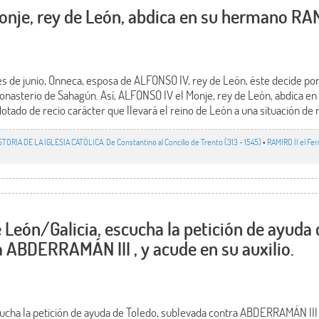
nje, rey de León, abdica en su hermano RAMI
es de junio, Onneca, esposa de ALFONSO IV, rey de León, éste decide pon
 monasterio de Sahagún. Así, ALFONSO IV el Monje, rey de León, abdica 
otado de recio carácter que llevará el reino de León a una situación de
STORIA DE LA IGLESIA CATÓLICA. De Constantino al Concilio de Trento (313 - 1545)
•
RAMIRO II el Fe
)
e León/Galicia, escucha la petición de ayuda 
 ABDERRAMÁN III , y acude en su auxilio.
cucha la petición de ayuda de Toledo, sublevada contra ABDERRAMÁN III ,