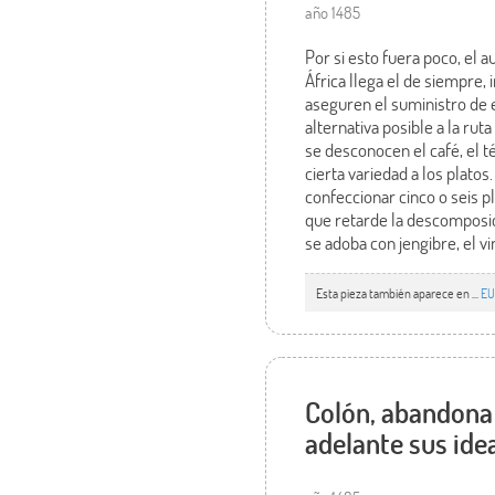
año 1485
Por si esto fuera poco, el
África llega el de siempre,
aseguren el suministro de e
alternativa posible a la ru
se desconocen el café, el t
cierta variedad a los plat
confeccionar cinco o seis p
que retarde la descomposic
se adoba con jengibre, el vi
Esta pieza también aparece en ...
E
Colón, abandona P
adelante sus ide