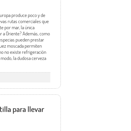
Europa produce poco y de
uevas rutas comerciales que
e por mar, la única
egar a Oriente? Además, como
s especias pueden prestar
y nuez moscada permiten
mo no existe refrigeración
o modo, la dudosa cerveza
illa para llevar