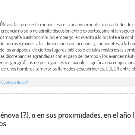
ÓN vea la luz de este mundo, es cosa unánimemente aceptada, desde el
al creencia no sólo no admite discusión entre expertos, sino ni tan siqui
 cosmografía o astronomía. Sin embargo, en cuanto a lo tocante a la conf
 de tierras y mares, a las dimensiones de océanos y continentes, a la hab
ia de los antípodas, de ciertos lugares bíblicos o de islas misteriosas se
s discrepancias agrandadas con el paso del tiempo y los avances náutico
ntos geográficos de portugueses y españoles significa una conjunción
ia de unos hombres temerarios llamados descubridores, COLÓN entre el
PÚBLICA DE GÉNOVA
nova (?), o en sus proximidades, en el año 1
os.