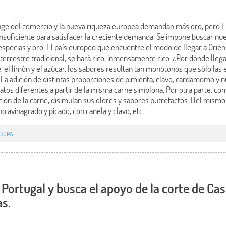
 auge del comercio y la nueva riqueza europea demandan más oro, pero 
 insuficiente para satisfacer la creciente demanda. Se impone buscar n
specias y oro. El país europeo que encuentre el modo de llegar a Orient
ta terrestre tradicional, se hará rico, inmensamente rico. ¿Por dónde ll
é, el limón y el azúcar, los sabores resultan tan monótonos que sólo la
os. La adición de distintas proporciones de pimienta, clavo, cardamomo 
latos diferentes a partir de la misma carne simplona. Por otra parte, co
ión de la carne, disimulan sus olores y sabores putrefactos. Del mism
no avinagrado y picado, con canela y clavo, etc…
UROPA
ortugal y busca el apoyo de la corte de Cast
as.