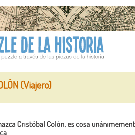
LÓN (Viajero)
 nazca Cristóbal Colón, es cosa unánimemen
ica.