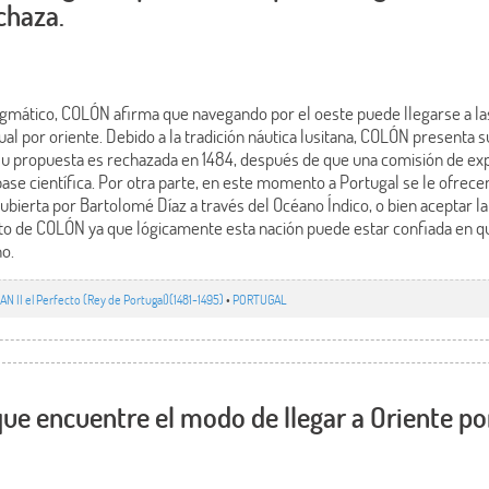
chaza.
gmático, COLÓN afirma que navegando por el oeste puede llegarse a las
al por oriente. Debido a la tradición náutica lusitana, COLÓN presenta 
su propuesta es rechazada en 1484, después de que una comisión de expe
base científica. Por otra parte, en este momento a Portugal se le ofrecen
scubierta por Bartolomé Díaz a través del Océano Índico, o bien aceptar l
to de COLÓN ya que lógicamente esta nación puede estar confiada en qu
no.
AN II el Perfecto (Rey de Portugal)(1481-1495)
•
PORTUGAL
que encuentre el modo de llegar a Oriente po