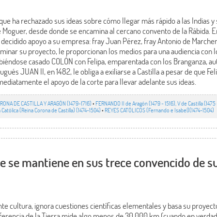
e ha rechazado sus ideas sobre cómo llegar más rápido a las Indias y s
 de Moguer, desde donde se encamina al cercano convento de la Rábida. E
decidido apoyo a su empresa: fray Juan Pérez, fray Antonio de Marchen
inar su proyecto, le proporcionan los medios para una audiencia con lo
biéndose casado COLÓN con Felipa, emparentada con los Branganza, aut
gués JUAN II, en 1482, le obliga a exiliarse a Castilla a pesar de que Fe
diatamente el apoyo de la corte para llevar adelante sus ideas.
RONA DE CASTILLA Y ARAGÓN (1479-1716)
•
FERNANDO II de Aragón (1479 - 1516), V de Castilla (1475 - 1
a Católica (Reina Corona de Castilla) (1474-1504)
•
REYES CATÓLICOS (Fernando e Isabel)(1474-1504)
 se mantiene en sus trece convencido de su
te cultura, ignora cuestiones científicas elementales y basa su proyect
nferencia de la Tierra mide algo menos de 30.000 km (cuando en verdad