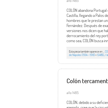
año 1485
COLÓN abandona Portugal qu
Castilla, llegando a Palos
hombres que le prestan un 
Fernández. Después de exam
versiones nos dicen que ha
derrocamiento del rey portu
como sea, COLÓN busca inme
Esta pieza también aparece en ...
CO
de Nápoles (1504 - 1516)
•
ISABEL I l
Colón tercamente
año 1485
COLÓN, debido a su deficien
ejemplo, cree que la circu