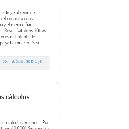
e dirige al reino de
n él conoce a unos
a y el médico Garci
s Reyes Católicos. (Otras
ores del intento de
lipa ya ha muerto). Sea
504), II de Sicilia (1468 1516) y III
s cálculos.
o en cálculos erróneos. Por
 tiene 40.000). Siguiendo a