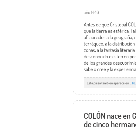
año 1446
Antes de que Cristóbal COL
que la tierra es esférica. T
aficionados a la geografía,
terráqueo, a la distribución
zonas, a la fantasía literar
desconocido existen no poca
de los grandes descubrimie
sabe o cree y la experienc
Esta pieza también aparece en ...
RE
COLÓN nace en Gé
de cinco herman