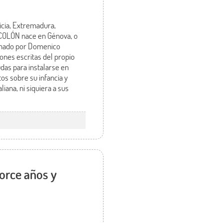
icia, Extremadura,
e COLÓN nace en Génova, o
ormado por Domenico
iones escritas del propio
das para instalarse en
os sobre su infancia y
ana, ni siquiera a sus
orce años y