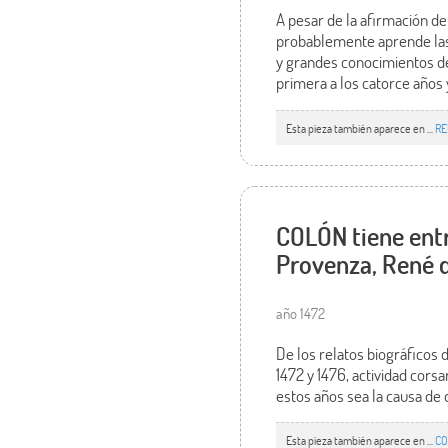
A pesar de la afirmación d
probablemente aprende las 
y grandes conocimientos d
primera a los catorce años 
Esta pieza también aparece en ...
RE
COLÓN tiene entre
Provenza, René d
año 1472
De los relatos biográficos
1472 y 1476, actividad corsa
estos años sea la causa de 
Esta pieza también aparece en ...
CO