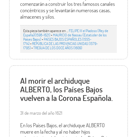
comenzarán a construir los tres famosos canales
concéntricos y se levantarán numerosas casas,
almacenes y silos.
Esta pieza también aparece en ...
FELIPE III el Piadoso (Rey de
España)(1598-1621)
•
MAURICIO de Nassau (Estatúder de los
Países Bajos)
•
PAÍSES BAJOS ESPAÑOLES (1555-
1714)
•
REPÚBLICA DE LAS PROVINCIAS UNIDAS (1579-
1795)
•
TREGUA DE LOS DOCE AÑOS (1609)
Al morir el archiduque
ALBERTO, los Países Bajos
vuelven a la Corona Española.
31 de marzo del año 1621
En los Países Bajos, el archiduque ALBERTO
muere en la fecha y al no haber hijos