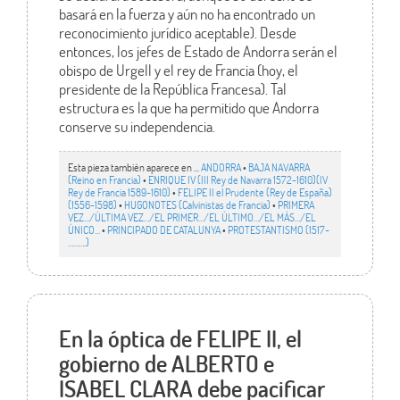
basará en la fuerza y aún no ha encontrado un
reconocimiento jurídico aceptable). Desde
entonces, los jefes de Estado de Andorra serán el
obispo de Urgell y el rey de Francia (hoy, el
presidente de la República Francesa). Tal
estructura es la que ha permitido que Andorra
conserve su independencia.
Esta pieza también aparece en ...
ANDORRA
•
BAJA NAVARRA
(Reino en Francia)
•
ENRIQUE IV (III Rey de Navarra 1572-1610)(IV
Rey de Francia 1589-1610)
•
FELIPE II el Prudente (Rey de España)
(1556-1598)
•
HUGONOTES (Calvinistas de Francia)
•
PRIMERA
VEZ.../ÚLTIMA VEZ…/EL PRIMER.../EL ÚLTIMO…/EL MÁS…/EL
ÚNICO…
•
PRINCIPADO DE CATALUNYA
•
PROTESTANTISMO (1517-
……….)
En la óptica de FELIPE II, el
gobierno de ALBERTO e
ISABEL CLARA debe pacificar