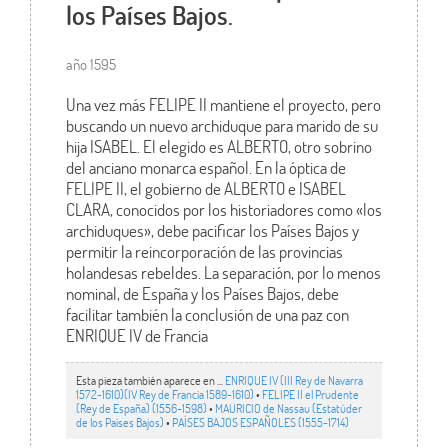
los Países Bajos.
año 1595
Una vez más FELIPE II mantiene el proyecto, pero
buscando un nuevo archiduque para marido de su
hija ISABEL. El elegido es ALBERTO, otro sobrino
del anciano monarca español. En la óptica de
FELIPE II, el gobierno de ALBERTO e ISABEL
CLARA, conocidos por los historiadores como «los
archiduques», debe pacificar los Países Bajos y
permitir la reincorporación de las provincias
holandesas rebeldes. La separación, por lo menos
nominal, de España y los Países Bajos, debe
facilitar también la conclusión de una paz con
ENRIQUE IV de Francia
Esta pieza también aparece en ...
ENRIQUE IV (III Rey de Navarra
1572-1610)(IV Rey de Francia 1589-1610)
•
FELIPE II el Prudente
(Rey de España) (1556-1598)
•
MAURICIO de Nassau (Estatúder
de los Países Bajos)
•
PAÍSES BAJOS ESPAÑOLES (1555-1714)