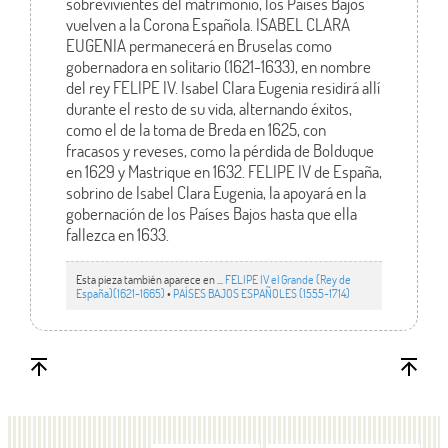
sobrevivientes del matrimonio, los Países Bajos
vuelven a la Corona Española. ISABEL CLARA
EUGENIA permanecerá en Bruselas como
gobernadora en solitario (1621-1633), en nombre
del rey FELIPE IV. Isabel Clara Eugenia residirá allí
durante el resto de su vida, alternando éxitos,
como el de la toma de Breda en 1625, con
fracasos y reveses, como la pérdida de Bolduque
en 1629 y Mastrique en 1632. FELIPE IV de España,
sobrino de Isabel Clara Eugenia, la apoyará en la
gobernación de los Países Bajos hasta que ella
fallezca en 1633.
Esta pieza también aparece en ...
FELIPE IV el Grande (Rey de
España)(1621-1665)
•
PAÍSES BAJOS ESPAÑOLES (1555-1714)