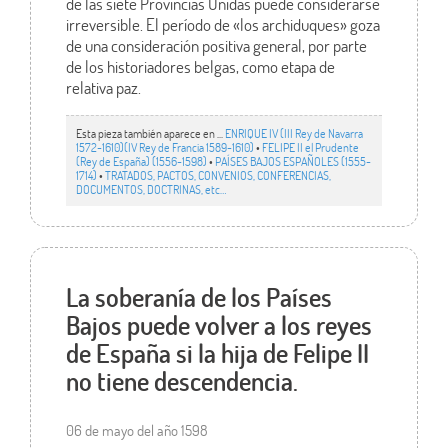
de las siete Provincias Unidas puede considerarse
irreversible. El período de «los archiduques» goza
de una consideración positiva general, por parte
de los historiadores belgas, como etapa de
relativa paz.
Esta pieza también aparece en ...
ENRIQUE IV (III Rey de Navarra
1572-1610)(IV Rey de Francia 1589-1610)
•
FELIPE II el Prudente
(Rey de España) (1556-1598)
•
PAÍSES BAJOS ESPAÑOLES (1555-
1714)
•
TRATADOS, PACTOS, CONVENIOS, CONFERENCIAS,
DOCUMENTOS, DOCTRINAS, etc…
La soberanía de los Países
Bajos puede volver a los reyes
de España si la hija de Felipe II
no tiene descendencia.
06 de mayo del año 1598