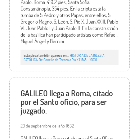
Pablo, Roma: 419,2 pies; Santa Sofía,
Constantinopla, 354 pies. En la cripta está la
tumba de S.Pedro y otros Papas, entre ellos, S.
Gregorio Magno, S. León, S. Pío X, Juan XXIII, Pablo
VI, Juan Pablo I y Juan Pablo II. En la construcción
de la basílica han participado artistas como Rafael,
Miguel Ángel y Bernini.
Esta pieza también aparece en ...
HISTORIA DE LA IGLESIA
CATÓLICA. De Concilio de Trento a Pío X (1545 - 1903)
GALILEO llega a Roma, citado
por el Santo oficio, para ser
juzgado.
23 de septiembre del año 1632
GALILEO llega a Roma citado por el Santo Oficio.