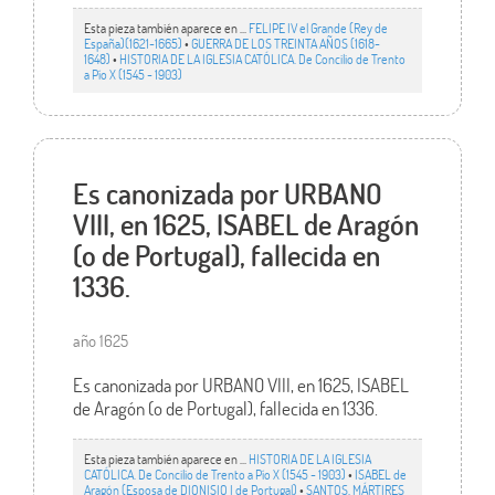
Esta pieza también aparece en ...
FELIPE IV el Grande (Rey de
España)(1621-1665)
•
GUERRA DE LOS TREINTA AÑOS (1618-
1648)
•
HISTORIA DE LA IGLESIA CATÓLICA. De Concilio de Trento
a Pío X (1545 - 1903)
Es canonizada por URBANO
VIII, en 1625, ISABEL de Aragón
(o de Portugal), fallecida en
1336.
año 1625
Es canonizada por URBANO VIII, en 1625, ISABEL
de Aragón (o de Portugal), fallecida en 1336.
Esta pieza también aparece en ...
HISTORIA DE LA IGLESIA
CATÓLICA. De Concilio de Trento a Pío X (1545 - 1903)
•
ISABEL de
Aragón (Esposa de DIONISIO I de Portugal)
•
SANTOS, MÁRTIRES