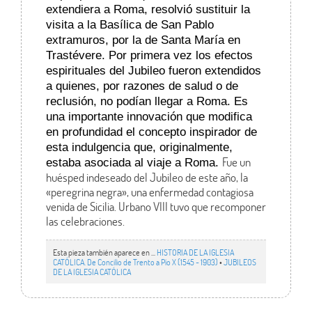
extendiera a Roma, resolvió sustituir la
visita a la Basílica de San Pablo
extramuros, por la de Santa María en
Trastévere. Por primera vez los efectos
espirituales del Jubileo fueron extendidos
a quienes, por razones de salud o de
reclusión, no podían llegar a Roma. Es
una importante innovación que modifica
en profundidad el concepto inspirador de
esta indulgencia que, originalmente,
Fue un
estaba asociada al viaje a Roma.
huésped indeseado del Jubileo de este año, la
«peregrina negra», una enfermedad contagiosa
venida de Sicilia. Urbano VIII tuvo que recomponer
las celebraciones.
Esta pieza también aparece en ...
HISTORIA DE LA IGLESIA
CATÓLICA. De Concilio de Trento a Pío X (1545 - 1903)
•
JUBILEOS
DE LA IGLESIA CATÓLICA