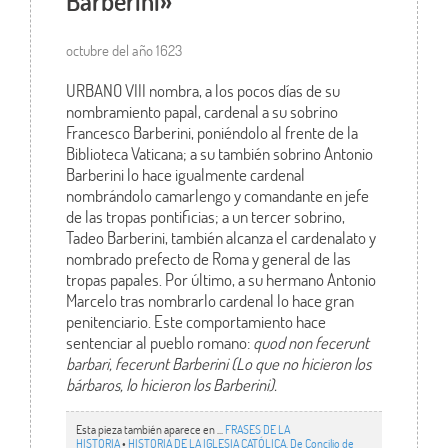
Barberini»
octubre del año 1623
URBANO VIII nombra, a los pocos días de su
nombramiento papal, cardenal a su sobrino
Francesco Barberini, poniéndolo al frente de la
Biblioteca Vaticana; a su también sobrino Antonio
Barberini lo hace igualmente cardenal
nombrándolo camarlengo y comandante en jefe
de las tropas pontificias; a un tercer sobrino,
Tadeo Barberini, también alcanza el cardenalato y
nombrado prefecto de Roma y general de las
tropas papales. Por último, a su hermano Antonio
Marcelo tras nombrarlo cardenal lo hace gran
penitenciario. Este comportamiento hace
sentenciar al pueblo romano:
quod non fecerunt
barbari, fecerunt Barberini (Lo que no hicieron los
bárbaros, lo hicieron los Barberini).
Esta pieza también aparece en ...
FRASES DE LA
HISTORIA
•
HISTORIA DE LA IGLESIA CATÓLICA. De Concilio de