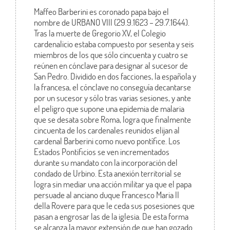
Maffeo Barberini es coronado papa bajo el
nombre de URBANO VIII (29.9.1623 – 29.7.1644).
Tras la muerte de Gregorio XV, el Colegio
cardenalicio estaba compuesto por sesenta y seis
miembros de los que sólo cincuenta y cuatro se
reúnen en cónclave para designar al sucesor de
San Pedro. Dividido en dos facciones, la española y
la francesa, el cónclave no conseguía decantarse
por un sucesor y sólo tras varias sesiones, y ante
el peligro que supone una epidemia de malaria
que se desata sobre Roma, logra que finalmente
cincuenta de los cardenales reunidos elijan al
cardenal Barberini como nuevo pontífice. Los
Estados Pontificios se ven incrementados
durante su mandato con la incorporación del
condado de Urbino. Esta anexión territorial se
logra sin mediar una acción militar ya que el papa
persuade al anciano duque Francesco Maria II
della Rovere para que le ceda sus posesiones que
pasan a engrosar las de la iglesia. De esta forma
se alcanza la mayor extensión de que han gozado