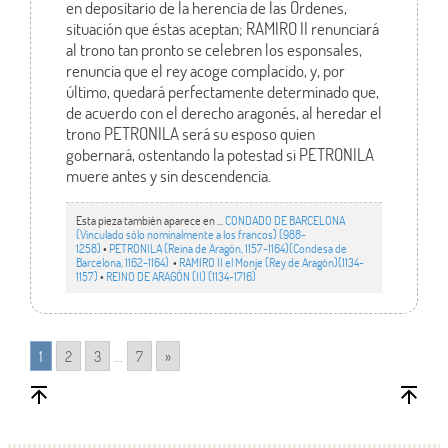
en depositario de la herencia de las Órdenes,
situación que éstas aceptan; RAMIRO II renunciará
al trono tan pronto se celebren los esponsales,
renuncia que el rey acoge complacido, y, por
último, quedará perfectamente determinado que,
de acuerdo con el derecho aragonés, al heredar el
trono PETRONILA será su esposo quien
gobernará, ostentando la potestad si PETRONILA
muere antes y sin descendencia.
Esta pieza también aparece en ...
CONDADO DE BARCELONA
(Vinculado sólo nominalmente a los francos) (988-
1258)
•
PETRONILA (Reina de Aragón, 1157-1164)(Condesa de
Barcelona, 1162-1164)
•
RAMIRO II el Monje (Rey de Aragón)(1134-
1157)
•
REINO DE ARAGÓN (II) (1134-1716)
1
2
3
...
7
»