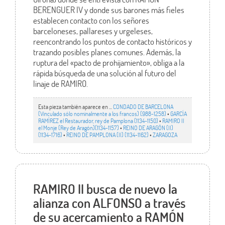
BERENGUER IV y donde sus barones más fieles
establecen contacto con los señores
barceloneses, pallareses y urgeleses,
reencontrando los puntos de contacto históricos y
trazando posibles planes comunes. Además, la
ruptura del «pacto de prohijamiento», obliga a la
rápida búsqueda de una solución al futuro del
linaje de RAMIRO.
Esta pieza también aparece en ...
CONDADO DE BARCELONA
(Vinculado sólo nominalmente a los francos) (988-1258)
•
GARCÍA
RAMÍREZ el Restaurador, rey de Pamplona (1134-1150)
•
RAMIRO II
el Monje (Rey de Aragón)(1134-1157)
•
REINO DE ARAGÓN (II)
(1134-1716)
•
REINO DE PAMPLONA (II) (1134-1162)
•
ZARAGOZA
RAMIRO II busca de nuevo la
alianza con ALFONSO a través
de su acercamiento a RAMÓN