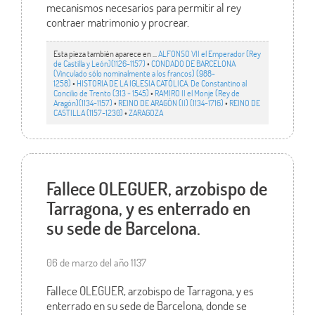
mecanismos necesarios para permitir al rey
contraer matrimonio y procrear.
Esta pieza también aparece en ...
ALFONSO VII el Emperador (Rey
de Castilla y León)(1126-1157)
•
CONDADO DE BARCELONA
(Vinculado sólo nominalmente a los francos) (988-
1258)
•
HISTORIA DE LA IGLESIA CATÓLICA. De Constantino al
Concilio de Trento (313 - 1545)
•
RAMIRO II el Monje (Rey de
Aragón)(1134-1157)
•
REINO DE ARAGÓN (II) (1134-1716)
•
REINO DE
CASTILLA (1157-1230)
•
ZARAGOZA
Fallece OLEGUER, arzobispo de
Tarragona, y es enterrado en
su sede de Barcelona.
06 de marzo del año 1137
Fallece OLEGUER, arzobispo de Tarragona, y es
enterrado en su sede de Barcelona, donde se