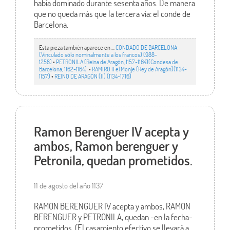
había dominado durante sesenta años. De manera
que no queda más que la tercera vía: el conde de
Barcelona.
Esta pieza también aparece en ...
CONDADO DE BARCELONA
(Vinculado sólo nominalmente a los francos) (988-
1258)
•
PETRONILA (Reina de Aragón, 1157-1164)(Condesa de
Barcelona, 1162-1164)
•
RAMIRO II el Monje (Rey de Aragón)(1134-
1157)
•
REINO DE ARAGÓN (II) (1134-1716)
Ramon Berenguer IV acepta y
ambos, Ramon berenguer y
Petronila, quedan prometidos.
11 de agosto del año 1137
RAMON BERENGUER IV acepta y ambos, RAMON
BERENGUER y PETRONILA, quedan -en la fecha-
prometidos. (El casamiento efectivo se llevará a