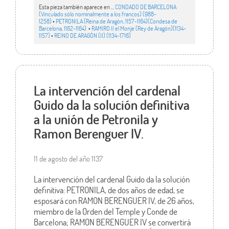
Esta pieza también aparece en ...
CONDADO DE BARCELONA
(Vinculado sólo nominalmente a los francos) (988-
1258)
•
PETRONILA (Reina de Aragón, 1157-1164)(Condesa de
Barcelona, 1162-1164)
•
RAMIRO II el Monje (Rey de Aragón)(1134-
1157)
•
REINO DE ARAGÓN (II) (1134-1716)
La intervención del cardenal
Guido da la solución definitiva
a la unión de Petronila y
Ramon Berenguer IV.
11 de agosto del año 1137
La intervención del cardenal Guido da la solución
definitiva: PETRONILA, de dos años de edad, se
esposará con RAMON BERENGUER IV, de 26 años,
miembro de la Orden del Temple y Conde de
Barcelona; RAMON BERENGUER IV se convertirá