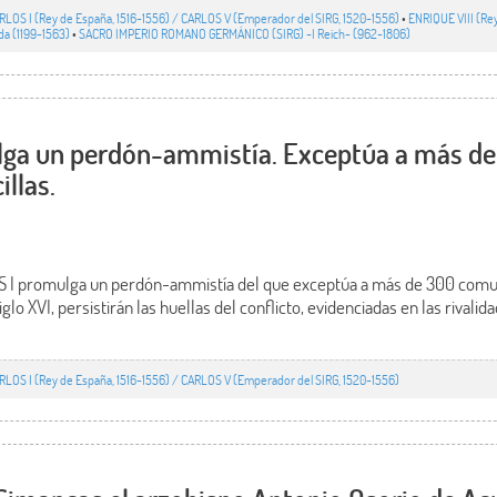
RLOS I (Rey de España, 1516-1556) / CARLOS V (Emperador del SIRG, 1520-1556)
•
ENRIQUE VIII (Rey
nda (1199-1563)
•
SACRO IMPERIO ROMANO GERMÁNICO (SIRG) -I Reich- (962-1806)
ga un perdón-ammistía. Exceptúa a más d
illas.
S I promulga un perdón-ammistía del que exceptúa a más de 300 comun
siglo XVI, persistirán las huellas del conflicto, evidenciadas en las rival
RLOS I (Rey de España, 1516-1556) / CARLOS V (Emperador del SIRG, 1520-1556)