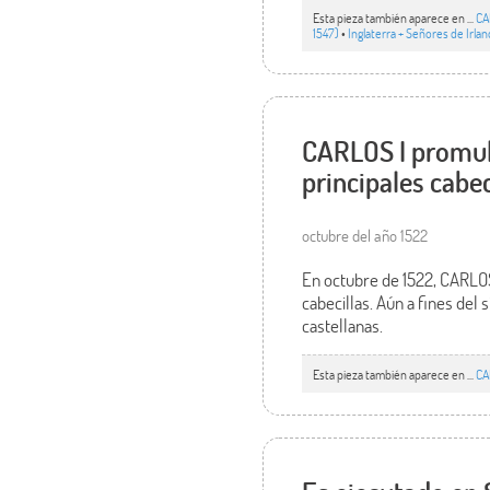
Esta pieza también aparece en ...
CA
1547)
•
Inglaterra + Señores de Irla
CARLOS I promul
principales cabec
octubre del año 1522
En octubre de 1522, CARLO
cabecillas. Aún a fines del 
castellanas.
Esta pieza también aparece en ...
CA