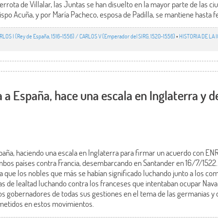
rota de Villalar, las Juntas se han disuelto en la mayor parte de las ci
ispo Acuña, y por María Pacheco, esposa de Padilla, se mantiene hasta f
RLOS I (Rey de España, 1516-1556) / CARLOS V (Emperador del SIRG, 1520-1556)
•
HISTORIA DE LA I
 a España, hace una escala en Inglaterra y
ña, haciendo una escala en Inglaterra para firmar un acuerdo con ENRI
ambos países contra Francia, desembarcando en Santander en 16/7/1522
 la que los nobles que más se habían significado luchando junto a los 
s de lealtad luchando contra los franceses que intentaban ocupar Navarr
os gobernadores de todas sus gestiones en el tema de las germanias y
metidos en estos movimientos.