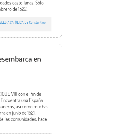
udades castellanas. Sólo
ebrero de 1522.
GLESIA CATÓLICA. De Constantino
 desembarca en
QUE VIII con el fin de
. Encuentra una España
comuneros, así como muchas
a en junio de 1521.
 de las comunidades, hace