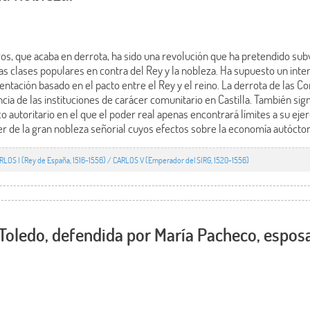
os, que acaba en derrota, ha sido una revolución que ha pretendido subv
las clases populares en contra del Rey y la nobleza. Ha supuesto un inte
entación basado en el pacto entre el Rey y el reino. La derrota de las 
ia de las instituciones de carácer comunitario en Castilla. También signi
o autoritario en el que el poder real apenas encontrará límites a su ejer
r de la gran nobleza señorial cuyos efectos sobre la economía autócto
RLOS I (Rey de España, 1516-1556) / CARLOS V (Emperador del SIRG, 1520-1556)
 Toledo, defendida por María Pacheco, esposa