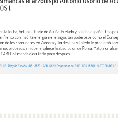
Simancas el arzobispo Antonio Osorio de Ac
OS I.
n la fecha, Antonio Osorio de Acuña. Prelado y político español. Obispo
enfrentó con insólita energía a enemigos tan poderosos como el Consejo 
ión de los comuneros en Zamora y Tordesillas y Toledo le proclamó arzob
rios procesos, sin que le valiese la absolución de Roma. Mató a un alca
r CARLOS I manda ejecutarlo poco después.
RLOS I (Rey de España, 1516-1556) / CARLOS V (Emperador del SIRG, 1520-1556)
•
HISTORIA DE LA I