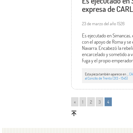
Es ejecutado en 
expresa de CARL
23 de marzo del año 1526
Es ejecutado en Simancas, e
con el apoyo de Roma y se 
Navarra. Encabezó la rebel
encarcelado y sometido a va
fuga y el propio emperado
Esta pieza también aparece en ...
CA
al Concilio de Trento (313 - 1545)
«
1
2
3
4