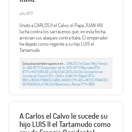
año 877
Unido a CARLOS II el Calvo, el Papa JUAN VIII
lucha contra los sarracenos que, en esta fecha,
arrecian sus ataques contra Italia. El emperador
ha dejado como regente a su hijo LUIS el
Tartamudo.
Esta pieza también aparece en ...
CARLOS II el Calvo (Rey Francia
Oc. 840-877) (Emperador de Oc. 875-877) (Rey Italia 875-
877)
•
HISTORIA DE LA IGLESIA CATÓLICA. De Constantino al
Concilio de Trento (313 - 1545)
•
JUAN VIII (Papa) (872-
882)
•
REINO FRANCO CAROLINGIOS (751-911)
•
REYES FRANCOS
EN PENÍNSULA ITÁLICA (Bizantinos y Roma) (774-962)
A Carlos el Calvo le sucede su
hijo LUIS II el Tartamudo como