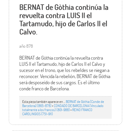
BERNAT de Gòthia continúa la
revuelta contra LUIS II el
Tartamudo, hijo de Carlos II el
Calvo.
año 878
BERNAT de Gòthia continúa la revuelta contra
LUIS II el Tartamudo, hijo de Carlos II el Calvo y
sucesor en el trono, que los rebeldes se niegan a
reconocer. Vencida la rebelión, BERNAT de Gòthia
será desposeído de sus cargos. Es el último
conde franco de Barcelona.
Esta pieza también aparece en ...
BERNAT de Gòthia (Conde de
Barcelona) (865-878)
•
CONDADO DE BARCELONA (Vinculado
totalmente a los francos) (801-988)
•
REINO FRANCO
CAROLINGIOS (751-911)