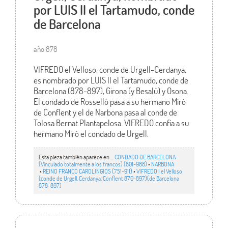
por LUIS II el Tartamudo, conde
de Barcelona
año 878
VIFREDO el Velloso, conde de Urgell-Cerdanya,
es nombrado por LUIS II el Tartamudo, conde de
Barcelona (878-897), Girona (y Besalú) y Osona.
El condado de Rosselló pasa a su hermano Miró
de Conflent y el de Narbona pasa al conde de
Tolosa Bernat Plantapelosa. VIFREDO confía a su
hermano Miró el condado de Urgell.
Esta pieza también aparece en ...
CONDADO DE BARCELONA
(Vinculado totalmente a los francos) (801-988)
•
NARBONA
•
REINO FRANCO CAROLINGIOS (751-911)
•
VIFREDO I el Velloso
(conde de Urgell, Cerdanya, Conflent 870-897)(de Barcelona
878-897)