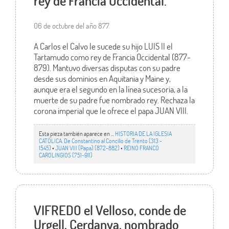
rey de Francia Occidental.
06 de octubre del año 877
A Carlos el Calvo le sucede su hijo LUIS II el
Tartamudo como rey de Francia Occidental (877-
879). Mantuvo diversas disputas con su padre
desde sus dominios en Aquitania y Maine y,
aunque era el segundo en la línea sucesoria, a la
muerte de su padre fue nombrado rey. Rechaza la
corona imperial que le ofrece el papa JUAN VIII.
Esta pieza también aparece en ...
HISTORIA DE LA IGLESIA
CATÓLICA. De Constantino al Concilio de Trento (313 -
1545)
•
JUAN VIII (Papa) (872-882)
•
REINO FRANCO
CAROLINGIOS (751-911)
VIFREDO el Velloso, conde de
Urgell, Cerdanya, nombrado