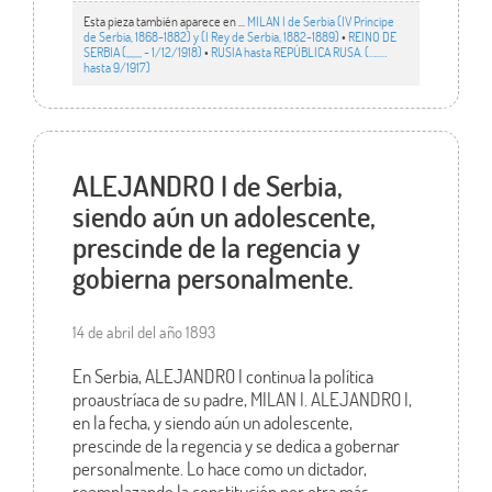
Esta pieza también aparece en ...
MILAN I de Serbia (IV Príncipe
de Serbia, 1868-1882) y (I Rey de Serbia, 1882-1889)
•
REINO DE
SERBIA (,,,,,,, - 1/12/1918)
•
RUSIA hasta REPÚBLICA RUSA. (…..…
hasta 9/1917)
ALEJANDRO I de Serbia,
siendo aún un adolescente,
prescinde de la regencia y
gobierna personalmente.
14 de abril del año 1893
En Serbia, ALEJANDRO I continua la política
proaustríaca de su padre, MILAN I. ALEJANDRO I,
en la fecha, y siendo aún un adolescente,
prescinde de la regencia y se dedica a gobernar
personalmente. Lo hace como un dictador,
reemplazando la constitución por otra más