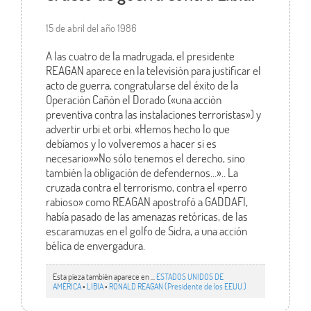
15 de abril del año 1986
A las cuatro de la madrugada, el presidente
REAGAN aparece en la televisión para justificar el
acto de guerra, congratularse del éxito de la
Operación Cañón el Dorado («una acción
preventiva contra las instalaciones terroristas») y
advertir urbi et orbi. «Hemos hecho lo que
debíamos y lo volveremos a hacer si es
necesario»»No sólo tenemos el derecho, sino
también la obligación de defendernos…».. La
cruzada contra el terrorismo, contra el «perro
rabioso» como REAGAN apostrofó a GADDAFI,
había pasado de las amenazas retóricas, de las
escaramuzas en el golfo de Sidra, a una acción
bélica de envergadura.
Esta pieza también aparece en ...
ESTADOS UNIDOS DE
AMÉRICA
•
LIBIA
•
RONALD REAGAN (Presidente de los EEUU.)