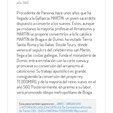
año 560
Procedente de Panonia, hace unos años que ha
llegado a la Gallaecia, MARTÍN, un joven sacerdote
dispuesto a convertir a los suevos. Estos, aunque
ya cristianos la mayoría, profesan el Arrianismo, y
MARTÍN se propone convertirlos a la fe católica.
MARTÍN de Braga o de Dumio, ha visitado Tierra
Santa, Roma y las Galias. Desde Tours, donde
venera el sepulcro del celebérrimo san Martín,
llega a las costas gallegas. Funda el monasterio de
Dumio, entra en relación con la corte sueva, y
promueve su conversión del arrianismo al
catolicismo. Su trabajo apostólico es grande,
consiguiendo la conversión del propio rey
TEODOMIRO, y de la mayoría del reino suevo, en el
año 560. Posteriormente, en premio a su labor,
será promovido obispo metropolitano de Braga.
Esta pieza también aparece en ...
ARRIO / ARRIANISMO
•
HISTORIA DE LA IGLESIA CATÓLICA. De Constantino al Concilio
de Trento (313 - 1545)
•
PANONIA
•
TEODOMIRO (Rey suevo)