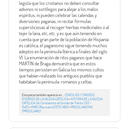
legisla que los cristianos no deben consultar
adivinos ni sortílegos para alejar a los malos
espíritus, ni pueden celebrar las calendas y
diversiones paganas, ni recitar fórmulas
supersticiosas al recoger hierbas medicinales o al
tejer la lana, etc, etc. y es que aún teniendo en
cuenta que gran parte de la población de Hispania
es católica, el paganismo sigue teniendo muchos
adeptos en la península Ibérica a finales del siglo
VI. La enumeración de ritos paganos que hace
MARTÍN de Braga demuestra que en estos
tiempos persisten en Galicia los mismos cultos
que habían realizado los antiguos pueblos que
habitaban la península: romanos y celtas.
Esta pieza también aparece en ...
CONCILIOS Y SÍNODOS
DIVERSOS DE LA IGLESIA CATÓLICA
•
HISTORIA DE LA IGLESIA
CATÓLICA. De Constantino al Concilio de Trento (313 -
1545)
•
MIRO (Rey suevo)(570-583)
•
PRISCILIANISMO
(PRISCILIANO)