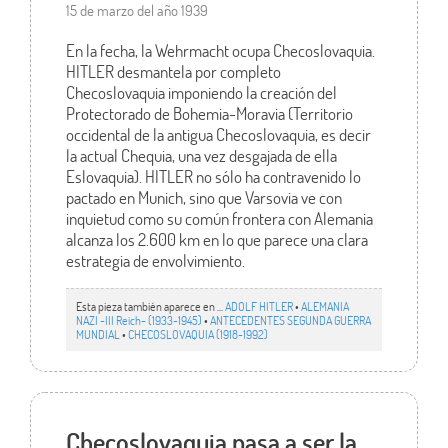
15 de marzo del año 1939
En la fecha, la Wehrmacht ocupa Checoslovaquia.
HITLER desmantela por completo
Checoslovaquia imponiendo la creación del
Protectorado de Bohemia-Moravia (Territorio
occidental de la antigua Checoslovaquia, es decir
la actual Chequia, una vez desgajada de ella
Eslovaquia). HITLER no sólo ha contravenido lo
pactado en Munich, sino que Varsovia ve con
inquietud como su común frontera con Alemania
alcanza los 2.600 km en lo que parece una clara
estrategia de envolvimiento.
Esta pieza también aparece en ...
ADOLF HITLER
•
ALEMANIA
NAZI -III Reich- (1933-1945)
•
ANTECEDENTES SEGUNDA GUERRA
MUNDIAL
•
CHECOSLOVAQUIA (1918-1992)
Checoslovaquia pasa a ser la