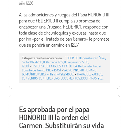
año 1226
A las admoniciones y ruegos del Papa HONORIO III
para que FEDERICO II cumpla su promesa de
encabezar una Cruzada, FEDERICO responde con
toda clase de circunloquios y excusas, hasta que
por fin -por el Tratado de San Genaro- le promete
que se pondrá en camino en 1227
Esta pieza también aparece en ...
FEDERICO Hohenstaufen (I Rey
Sicilia 1197-1250, II Alemania 1215, II Emperador SIRG,
1220)
•
HISTORIA DE LA IGLESIA CATÓLICA. De Constantino al
Concilio de Trento (313 - 1545)
•
SACRO IMPERIO ROMANO
GERMÁNICO (SIRG) -I Reich- (962-1806)
•
TRATADOS, PACTOS,
CONVENIOS, CONFERENCIAS, DOCUMENTOS, DOCTRINAS, etc…
Es aprobada por el papa
HONORIO III la orden del
Carmen. Substituirán su vida