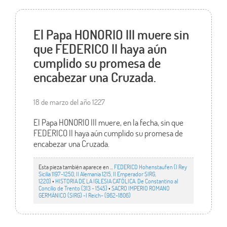
El Papa HONORIO III muere sin
que FEDERICO II haya aún
cumplido su promesa de
encabezar una Cruzada.
18 de marzo del año 1227
El Papa HONORIO III muere, en la fecha, sin que
FEDERICO II haya aún cumplido su promesa de
encabezar una Cruzada.
Esta pieza también aparece en ...
FEDERICO Hohenstaufen (I Rey
Sicilia 1197-1250, II Alemania 1215, II Emperador SIRG,
1220)
•
HISTORIA DE LA IGLESIA CATÓLICA. De Constantino al
Concilio de Trento (313 - 1545)
•
SACRO IMPERIO ROMANO
GERMÁNICO (SIRG) -I Reich- (962-1806)