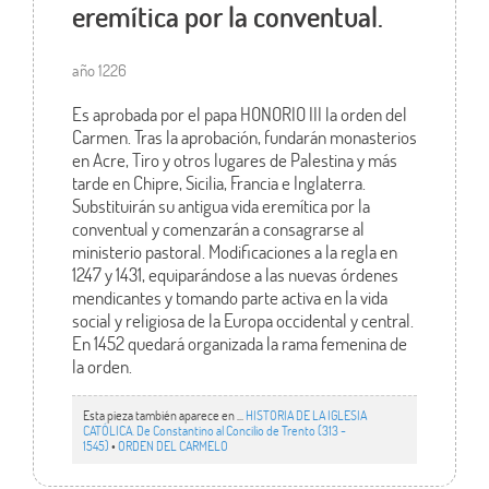
eremítica por la conventual.
año 1226
Es aprobada por el papa HONORIO III la orden del
Carmen. Tras la aprobación, fundarán monasterios
en Acre, Tiro y otros lugares de Palestina y más
tarde en Chipre, Sicilia, Francia e Inglaterra.
Substituirán su antigua vida eremítica por la
conventual y comenzarán a consagrarse al
ministerio pastoral. Modificaciones a la regla en
1247 y 1431, equiparándose a las nuevas órdenes
mendicantes y tomando parte activa en la vida
social y religiosa de la Europa occidental y central.
En 1452 quedará organizada la rama femenina de
la orden.
Esta pieza también aparece en ...
HISTORIA DE LA IGLESIA
CATÓLICA. De Constantino al Concilio de Trento (313 -
1545)
•
ORDEN DEL CARMELO