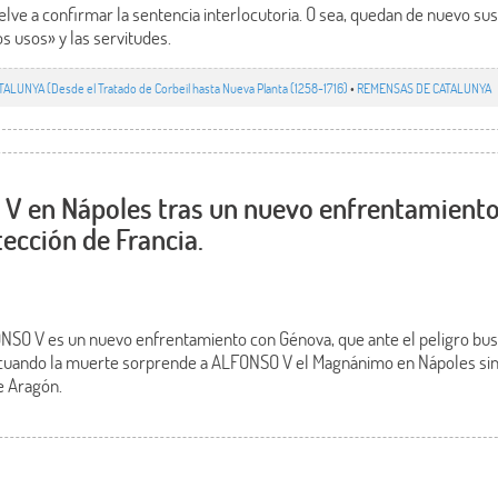
e a confirmar la sentencia interlocutoria. O sea, quedan de nuevo su
s usos» y las servitudes.
TALUNYA (Desde el Tratado de Corbeil hasta Nueva Planta (1258-1716)
•
REMENSAS DE CATALUNYA
 V en Nápoles tras un nuevo enfrentamiento
tección de Francia.
NSO V es un nuevo enfrentamiento con Génova, que ante el peligro busc
cuando la muerte sorprende a ALFONSO V el Magnánimo en Nápoles sin
e Aragón.