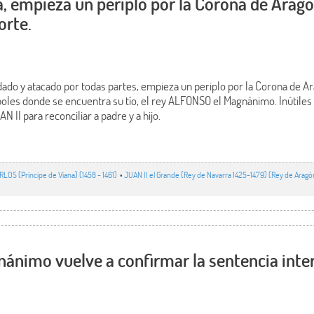
, empieza un periplo por la Corona de Arag
orte.
do y atacado por todas partes, empieza un periplo por la Corona de 
ápoles donde se encuentra su tío, el rey ALFONSO el Magnánimo. Inútile
II para reconciliar a padre y a hijo.
RLOS (Príncipe de Viana) (1458 - 1461)
•
JUAN II el Grande (Rey de Navarra 1425-1479) (Rey de Aragó
nimo vuelve a confirmar la sentencia inter