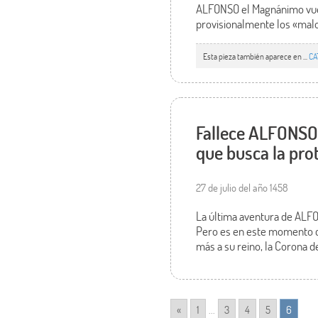
ALFONSO el Magnánimo vuelv
provisionalmente los «malo
Esta pieza también aparece en ...
CA
Fallece ALFONSO
que busca la pro
27 de julio del año 1458
La última aventura de ALFO
Pero es en este momento 
más a su reino, la Corona d
«
1
...
3
4
5
6