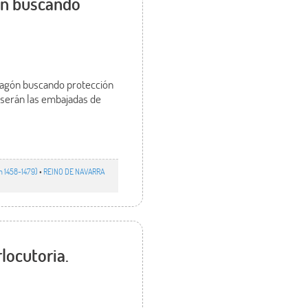
ón buscando
Aragón buscando protección
s serán las embajadas de
n 1458-1479)
•
REINO DE NAVARRA
locutoria.