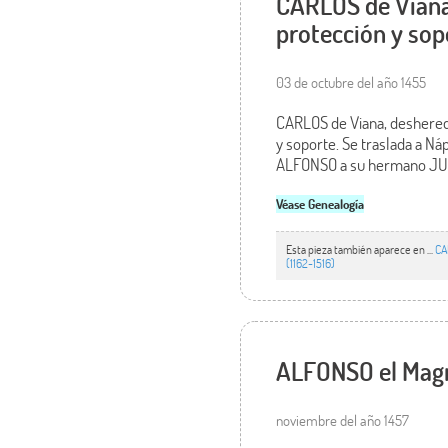
CARLOS de Viana
protección y sop
03 de octubre del año 1455
CARLOS de Viana, deshereda
y soporte. Se traslada a N
ALFONSO a su hermano JUAN 
Véase Genealogía
Esta pieza también aparece en ...
CA
(1162-1516)
ALFONSO el Magná
noviembre del año 1457