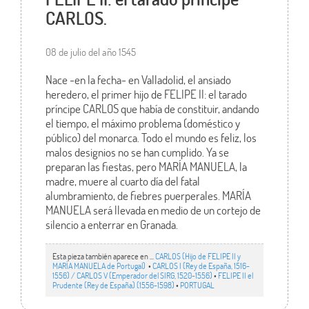
CARLOS.
08 de julio del año 1545
Nace -en la fecha- en Valladolid, el ansiado
heredero, el primer hijo de FELIPE II: el tarado
príncipe CARLOS que había de constituir, andando
el tiempo, el máximo problema (doméstico y
público) del monarca. Todo el mundo es feliz, los
malos designios no se han cumplido. Ya se
preparan las fiestas, pero MARÍA MANUELA, la
madre, muere al cuarto día del fatal
alumbramiento, de fiebres puerperales. MARÍA
MANUELA será llevada en medio de un cortejo de
silencio a enterrar en Granada.
Esta pieza también aparece en ...
CARLOS (Hijo de FELIPE II y
MARÍA MANUELA de Portugal)
•
CARLOS I (Rey de España, 1516-
1556) / CARLOS V (Emperador del SIRG, 1520-1556)
•
FELIPE II el
Prudente (Rey de España) (1556-1598)
•
PORTUGAL