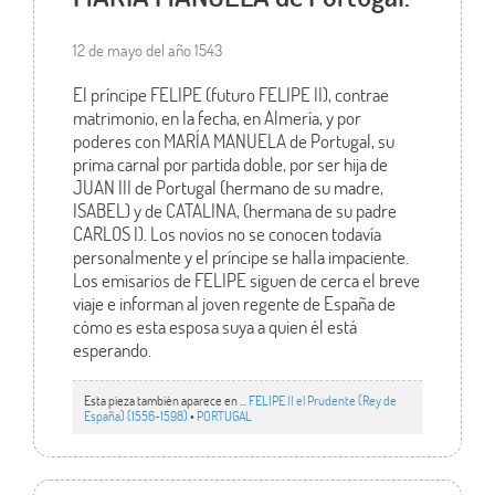
12 de mayo del año 1543
El príncipe FELIPE (futuro FELIPE II), contrae
matrimonio, en la fecha, en Almería, y por
poderes con MARÍA MANUELA de Portugal, su
prima carnal por partida doble, por ser hija de
JUAN III de Portugal (hermano de su madre,
ISABEL) y de CATALINA, (hermana de su padre
CARLOS I). Los novios no se conocen todavía
personalmente y el príncipe se halla impaciente.
Los emisarios de FELIPE siguen de cerca el breve
viaje e informan al joven regente de España de
cómo es esta esposa suya a quien él está
esperando.
Esta pieza también aparece en ...
FELIPE II el Prudente (Rey de
España) (1556-1598)
•
PORTUGAL