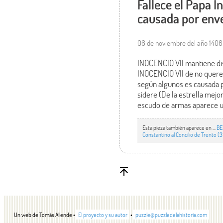
Fallece el Papa I
causada por env
06 de noviembre del año 1406
INOCENCIO VII mantiene dis
INOCENCIO VII de no querer 
según algunos es causada 
sidere (De la estrella mejor
escudo de armas aparece un
Esta pieza también aparece en ...
BE
Constantino al Concilio de Trento (3
Un web de Tomás Allende •
El proyecto y su autor
•
puzzle@puzzledelahistoria.com