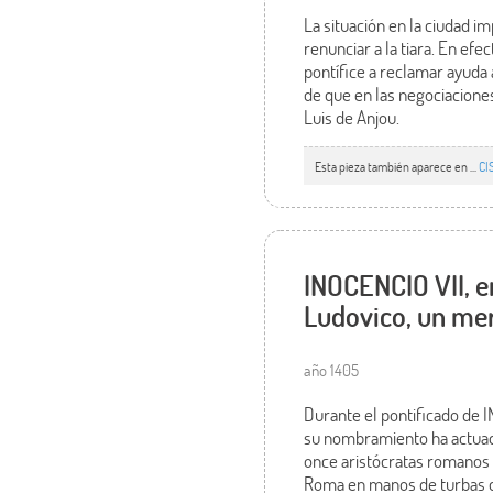
La situación en la ciudad i
renunciar a la tiara. En efe
pontífice a reclamar ayuda
de que en las negociacione
Luis de Anjou.
Esta pieza también aparece en ...
CI
INOCENCIO VII, e
Ludovico, un mer
año 1405
Durante el pontificado de 
su nombramiento ha actuado
once aristócratas romanos 
Roma en manos de turbas de