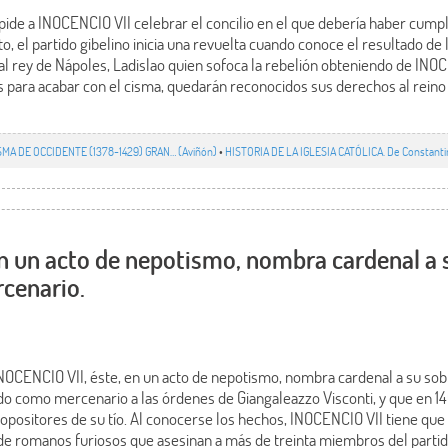
mpide a INOCENCIO VII celebrar el concilio en el que debería haber cum
cto, el partido gibelino inicia una revuelta cuando conoce el resultado de 
 al rey de Nápoles, Ladislao quien sofoca la rebelión obteniendo de IN
s para acabar con el cisma, quedarán reconocidos sus derechos al reino 
SMA DE OCCIDENTE (1378-1429) GRAN… (Aviñón)
•
HISTORIA DE LA IGLESIA CATÓLICA. De Constantino 
n un acto de nepotismo, nombra cardenal a 
cenario.
INOCENCIO VII, éste, en un acto de nepotismo, nombra cardenal a su sob
 como mercenario a las órdenes de Giangaleazzo Visconti, y que en 14
opositores de su tío. Al conocerse los hechos, INOCENCIO VII tiene que 
 romanos furiosos que asesinan a más de treinta miembros del partido