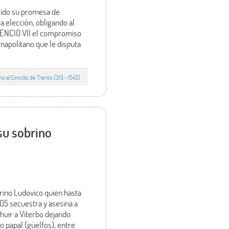
plido su promesa de
la elección, obligando al
OCENCIO VII el compromiso
napolitano que le disputa
al Concilio de Trento (313 - 1545)
su sobrino
rino Ludovico quien hasta
05 secuestra y asesina a
huir a Viterbo dejando
 papal (güelfos), entre