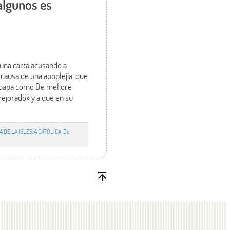
 algunos es
una carta acusando a
 causa de una apoplejía, que
e papa como De meliore
«mejorado» y a que en su
A DE LA IGLESIA CATÓLICA. De