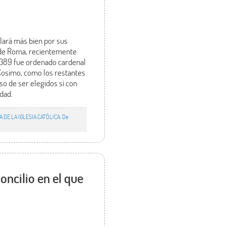
llará más bien por sus
d de Roma, recientemente
 1389 fue ordenado cardenal
 Cosimo, como los restantes
so de ser elegidos si con
idad.
A DE LA IGLESIA CATÓLICA. De
oncilio en el que