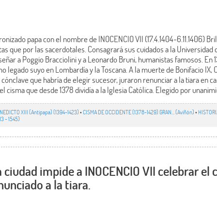
ronizado papa con el nombre de INOCENCIO VII (17.4.1404-6.11.1406) Bri
stas que por las sacerdotales. Consagrará sus cuidados a la Universida
señar a Poggio Bracciolini y a Leonardo Bruni, humanistas famosos. En
omo legado suyo en Lombardía y la Toscana. A la muerte de Bonifacio IX,
cónclave que habría de elegir sucesor, juraron renunciar a la tiara en ca
el cisma que desde 1378 dividía a la Iglesia Católica. Elegido por unanim
NEDICTO XIII (Antipapa) (1394-1423)
•
CISMA DE OCCIDENTE (1378-1429) GRAN… (Aviñón)
•
HISTORI
13 - 1545)
a ciudad impide a INOCENCIO VII celebrar el c
unciado a la tiara.