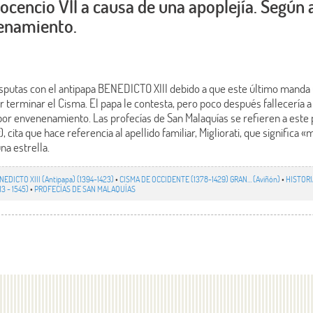
nocencio VII a causa de una apoplejía. Según
enamiento.
putas con el antipapa BENEDICTO XIII debido a que este último manda 
terminar el Cisma. El papa le contesta, pero poco después fallecería a
por envenenamiento. Las profecías de San Malaquías se refieren a est
), cita que hace referencia al apellido familiar, Migliorati, que significa 
a estrella.
NEDICTO XIII (Antipapa) (1394-1423)
•
CISMA DE OCCIDENTE (1378-1429) GRAN… (Aviñón)
•
HISTORI
13 - 1545)
•
PROFECÍAS DE SAN MALAQUÍAS