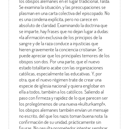
los obispos alemanes en el lugar tradicional, Falda.
Se examina la situación, y las preocupaciones se
plasman en una carta colectiva del episcopado. No
es una condena explícita, pero no carece en
absoluto de claridad. Examinando la doctrina que
se imparte, hay frases que no dejan lugar a dudas:
«la afirmación exclusiva de los principios de la
sangre y de la raza conduce a injusticias que
hieren gravemente la conciencia cristiana». Se
puede apreciar que los principales temores de los
obispos son dos. Por una parte, que el nuevo
estado totalitario acabe con las organizaciones
católicas, especialmente las educativas. Y, por
otra, que el nuevo régimen trate de crear una
especie de iglesia nacional y quiera englobar en
ella a todos, también a los católicos. Saliendo al
paso con firmeza y rapidez de lo que parecen ser
los prolegómenos de una nueva «kulturkampf»,
los obispos alemanes también envían un mensaje
no escrito, del que los nazis toman buena nota: la
confirmación de su unidad, prácticamente sin
fisuras. No resulta prometedor intentar sembrar