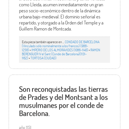
como Lleida, asumen inmediatamente un gran
peso socio-económico dentro de la dinámica
urbana bajo-medieval. El dominio señorial es
repartido, y otorgado a la Orden del Temple y a
Guillem Ramon de Montcada.
Esta pieza también aparece en ...
CONDADO DE BARCELONA
(Vinculado sólo nominalmente a los francos) (988-
1258)
•
IMPERIO DE LOS ALMORÁVIDES (1086-1146)
•
RAMON
BERENGUER IV el Sant (Conde de Barcelona)(1131-
1162)
•
TORTOSA (CIUDAD)
Son reconquistadas las tierras
de Prades y del Montsant a los
musulmanes por el conde de
Barcelona.
año 1151