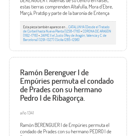
BERENGUER I. Además de su centro en Falset,
estas tierras comprenden Altafulla, Mora d’Ebre,
Marçà, Pratdip y parte de la baronía de Entença
Esta pieza también aparece en ...
CATALUNYA (Desde el Tratado
de Corbeil hasta Nueva Planta (1258-1716)
•
CORONA DE ARAGÓN
(1162-1716)
•
JAIME II el Justo (Rey de Aragón, Valencia y C. de
Barcelona) (1291-1327) (Sicilia 1285-1296)
Ramón Berenguer I de
Empúries permuta el condado
de Prades con su hermano
Pedro I de Ribagorça.
año 1341
Ramón BERENGUER I de Empúries permuta el
condado de Prades con su hermano PEDRO I de