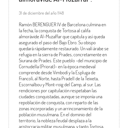
31 de diciembre del año 1148
Ramón BERENGUER IV de Barcelona culmina en
la fecha, la conquista de Tortosa al califa
almorávide Al-Muzaffar que capitula y así queda
asegurado el paso del Bajo Ebro. Su obispo
quedará rápidamente restaurado. Un valí árabe se
refugia en la sierra de Prades, concretamente en
Siurana de Prades. Este pueblo -del municipio de
Cornudella (Priorat)- en la época medieval
comprende desde Vimbodí y la Espluga de
Francolí, al Norte, hasta Pradell de la Teixeta,
Escornalbou y Mont-roig del Camp, al sur. Las
rendiciones por capitulación respetaban las
ciudades conquistadas, aunque se imponía una
repoblación de conquista, con reparto de las
zonas incorporadas y un arrinconamiento de la
población musulmana. En el dominio del
territorio, la nobleza feudal desplaza a la
aristocracia militar musulmana, y tanto Tortosa,