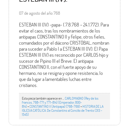
07 de agosto del año 768
ESTEBAN III (IV) -papa- ( 7.8.768 – 24.1.772). Para
evitar el caos, tras los nombramientos de los
antipapas CONSTANTINO II y Felipe, otros fieles,
comandados por el diácono CRISTÓBAL, nombran
para suceder a Pablo I a ESTEBAN III (IV). El Papa
ESTEBAN III (IV) es reconocido por CARLOS hijo y
sucesor de Pipino III el Breve. El antipapa
CONSTANTINO II, con el fuerte apoyo de su
hermano, no se resigna y opone resistencia, lo
que da lugar a lamentables luchas entre
cristianos.
Esta pieza también aparece en ...
CARLOMAGNO (Rey de los
francos, 768-771 y 771-814) (Emperador, 800-
814)
•
CONSTANTINO II (Antipapa) (768-769)
•
HISTORIA DE LA
IGLESIA CATÓLICA. De Constantino al Concilio de Trento (313 -
1545)