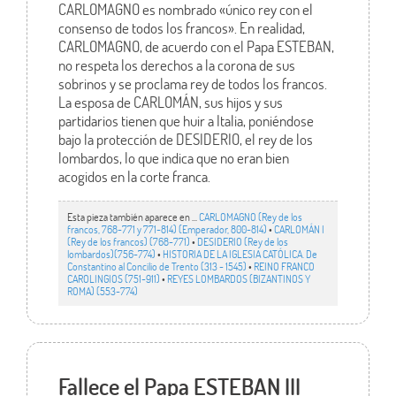
CARLOMAGNO es nombrado «único rey con el
consenso de todos los francos». En realidad,
CARLOMAGNO, de acuerdo con el Papa ESTEBAN,
no respeta los derechos a la corona de sus
sobrinos y se proclama rey de todos los francos.
La esposa de CARLOMÁN, sus hijos y sus
partidarios tienen que huir a Italia, poniéndose
bajo la protección de DESIDERIO, el rey de los
lombardos, lo que indica que no eran bien
acogidos en la corte franca.
Esta pieza también aparece en ...
CARLOMAGNO (Rey de los
francos, 768-771 y 771-814) (Emperador, 800-814)
•
CARLOMÁN I
(Rey de los francos) (768-771)
•
DESIDERIO (Rey de los
lombardos)(756-774)
•
HISTORIA DE LA IGLESIA CATÓLICA. De
Constantino al Concilio de Trento (313 - 1545)
•
REINO FRANCO
CAROLINGIOS (751-911)
•
REYES LOMBARDOS (BIZANTINOS Y
ROMA) (553-774)
Fallece el Papa ESTEBAN III