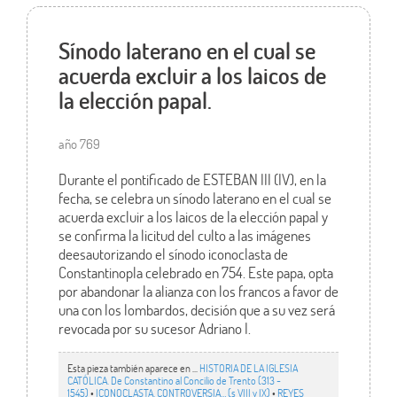
Sínodo laterano en el cual se
acuerda excluir a los laicos de
la elección papal.
año 769
Durante el pontificado de ESTEBAN III (IV), en la
fecha, se celebra un sínodo laterano en el cual se
acuerda excluir a los laicos de la elección papal y
se confirma la licitud del culto a las imágenes
deesautorizando el sínodo iconoclasta de
Constantinopla celebrado en 754. Este papa, opta
por abandonar la alianza con los francos a favor de
una con los lombardos, decisión que a su vez será
revocada por su sucesor Adriano I.
Esta pieza también aparece en ...
HISTORIA DE LA IGLESIA
CATÓLICA. De Constantino al Concilio de Trento (313 -
1545)
•
ICONOCLASTA. CONTROVERSIA… (s VIII y IX)
•
REYES