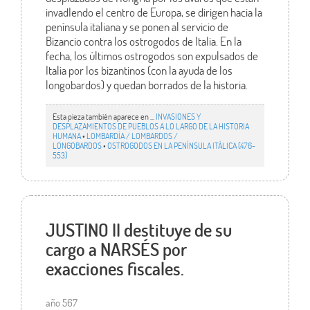
invadIendo el centro de Europa, se dirigen hacia la
península italiana y se ponen al servicio de
Bizancio contra los ostrogodos de Italia. En la
fecha, los últimos ostrogodos son expulsados de
Italia por los bizantinos (con la ayuda de los
longobardos) y quedan borrados de la historia.
Esta pieza también aparece en ...
INVASIONES Y
DESPLAZAMIENTOS DE PUEBLOS A LO LARGO DE LA HISTORIA
HUMANA
•
LOMBARDÍA / LOMBARDOS /
LONGOBARDOS
•
OSTROGODOS EN LA PENÍNSULA ITÁLICA (476-
553)
JUSTINO II destituye de su
cargo a NARSÉS por
exacciones fiscales.
año 567