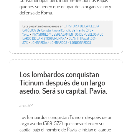
Constantinopla; pero inútilmente. Son los Papas
quienes se tienen que ocupar de la organización y
defensa de Roma.
Esta pieza también aparece en ...
HISTORIA DE LA IGLESIA
CATÓLICA. De Constantino al Concilio de Trento (313 -
1545)
•
INVASIONES Y DESPLAZAMIENTOS DE PUEBLOS A LO
LARGO DE LA HISTORIA HUMANA
•
JUAN III (Papa) (561-
574)
•
LOMBARDÍA / LOMBARDOS / LONGOBARDOS
Los lombardos conquistan
Ticinum después de un largo
asedio. Será su capital: Pavía.
año 572
Los lombardos conquistan Ticinum después de un
largo asedio (569-572), que convierten en su
capital bajo el nombre de Pavía, e inician el ataque