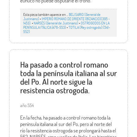
eunuco no puede disputarle el trono.
Esta pieza también aparece en ...
BELISARIO (General de
Justiniano)
•
IMPERIO ROMANO DE ORIENTE (BIZANCIO)(395 -
1453).
•
NARSÉS (General de Justiniano)
•
OSTROGODOS EN LA
PENÍNSULA ITÁLICA (476-553)
•
TOTILA (Rey ostrogodo) (541-
552)
Ha pasado a control romano
toda la península italiana al sur
del Po. Al norte sigue la
resistencia ostrogoda.
año 554
En la fecha, ha pasado a control romano toda la
península italiana al sur del Po, pero al norte del
río la resistencia ostrogoda se prolongará hasta el
562. NARSÉS, amo y señor de Italia. Los bizantinos