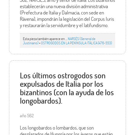
establecerán una nueva división administrativa
(Prefectura de Italia y Dalmacia, con sede en
Rávena), impondrán la legislación del Corpus Iuris
y restaurarán la servidumbre y el latifundismo.
Esta pieza también aparece en ...
NARSÉS (General de
Justiniano)
•
OSTROGODOS EN LA PENÍNSULA ITÁLICA (476-553)
Los últimos ostrogodos son
expulsados de Italia por los
bizantinos (con la ayuda de los
longobardos).
año 562
Los longobardos o lombardos, que son
desplazados de Hungría por los ávaros que están