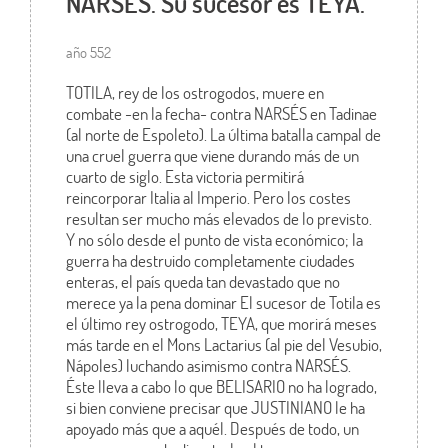
NARSÉS. Su sucesor es TEYA.
año 552
TOTILA, rey de los ostrogodos, muere en
combate -en la fecha- contra NARSÉS en Tadinae
(al norte de Espoleto). La última batalla campal de
una cruel guerra que viene durando más de un
cuarto de siglo. Esta victoria permitirá
reincorporar Italia al Imperio. Pero los costes
resultan ser mucho más elevados de lo previsto.
Y no sólo desde el punto de vista económico; la
guerra ha destruido completamente ciudades
enteras, el país queda tan devastado que no
merece ya la pena dominar El sucesor de Totila es
el último rey ostrogodo, TEYA, que morirá meses
más tarde en el Mons Lactarius (al pie del Vesubio,
Nápoles) luchando asimismo contra NARSÉS.
Éste lleva a cabo lo que BELISARIO no ha logrado,
si bien conviene precisar que JUSTINIANO le ha
apoyado más que a aquél. Después de todo, un