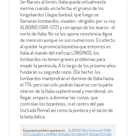
Sin Narsés al timón, Italia queda virtualmente
inerme cuando, en la fecha, el grueso de los
longobardos (
largas barbas
), que luego se
llamarán lombardos, invaden -dirigidos por su rey
ALBOINO (568-572) y con apoyo de los ávaros- el
norte de Italia. No se les opone resistencia digna
de mención aunque no son numerosos. En efecto,
al quedar la provincia bizantina que entonces es
Italia al mando del ineficaz LONGINOS, los
lombardos no tienen graves problemas para
invadir la península. A lo largo de los próximo años
fundarán su segundo reino. (De hecho, los
lombardos mantendrán el dominio de Italia hasta
el 774, pero tan sólo podrán hacerse con la parte
interior de la Italia septentrional y meridional, sin
llegar, empero, a dominar las costas, que
controlan los bizantinos, ni el centro del país
(incluida Roma) así como la puntera y el tacón de
la bota itálica.
Esta pieza también aparece en ...
ALBOINO (Rey lombardo) (568-
572)
•
ÁVAROS
•
IMPERIO ROMANO DE ORIENTE (BIZANCIO)(395