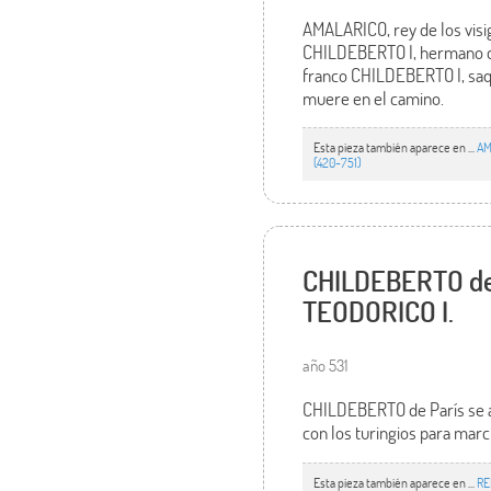
AMALARICO, rey de los visig
CHILDEBERTO I, hermano de
franco CHILDEBERTO I, saqu
muere en el camino.
Esta pieza también aparece en ...
AM
(420-751)
CHILDEBERTO de 
TEODORICO I.
año 531
CHILDEBERTO de París se a
con los turingios para marc
Esta pieza también aparece en ...
RE