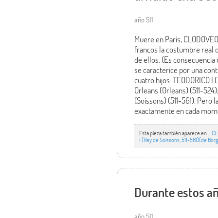
año 511
Muere en París, CLODOVEO I 
francos la costumbre real de
de ellos. (Es consecuencia 
se caracterice por una conti
cuatro hijos: TEODORICO I (
Orleans (Orleans) (511-524)
(Soissons) (511-561). Pero l
exactamente en cada momen
Esta pieza también aparece en ...
CL
I (Rey de Soissons, 511-561)(de Bo
Durante estos añ
año 511