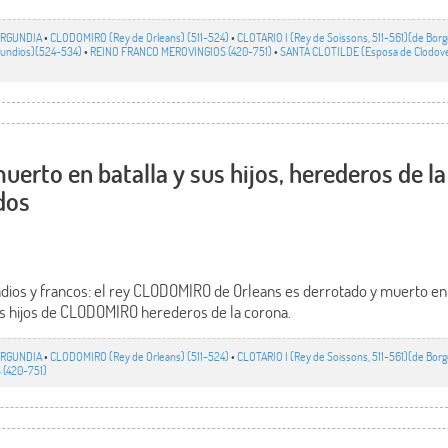
RGUNDIA
•
CLODOMIRO (Rey de Orleans) (511-524)
•
CLOTARIO I (Rey de Soissons, 511-561)(de Bor
undios)(524-534)
•
REINO FRANCO MEROVINGIOS (420-751)
•
SANTA CLOTILDE (Esposa de Clodov
rto en batalla y sus hijos, herederos de la
dos
dios y francos: el rey CLODOMIRO de Orleans es derrotado y muerto
los hijos de CLODOMIRO herederos de la corona.
RGUNDIA
•
CLODOMIRO (Rey de Orleans) (511-524)
•
CLOTARIO I (Rey de Soissons, 511-561)(de Bor
(420-751)