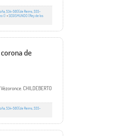
goña, 534-561)(de Reims, 555-
eo I)
•
SEGISMUNDO (Rey de los
 corona de
 en Vézoronce. CHILDEBERTO
goña, 534-561)(de Reims, 555-