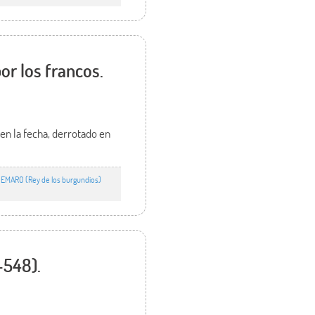
r los francos.
en la fecha, derrotado en
EMARO (Rey de los burgundios)
-548).