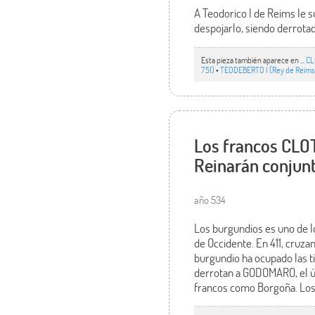
A Teodorico I de Reims le
despojarlo, siendo derrota
Esta pieza también aparece en ...
CL
751)
•
TEODEBERTO I (Rey de Reims
Los francos CLO
Reinarán conjun
año 534
Los burgundios es uno de l
de Occidente. En 411, cruza
burgundio ha ocupado las tie
derrotan a GODOMARO, el ú
francos como Borgoña. Los