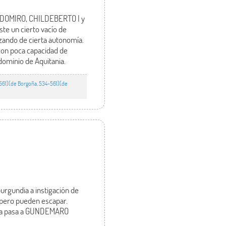
CLODOMIRO, CHILDEBERTO I y
ste un cierto vacío de
ozando de cierta autonomía.
, con poca capacidad de
dominio de Aquitania.
-561)(de Borgoña, 534-561)(de
rgundia a instigación de
pero pueden escapar.
dia pasa a GUNDEMARO