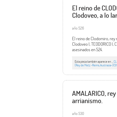
El reino de CLOD
Clodoveo, a lo l
año 526
El reino de Clodomiro, rey 
Clodoveo I, TEODORICO I, C
asesinados en 524.
Esta pieza también aparece en ...
CL
(Rey de Metz -Reims,Austrasia-)(51
AMALARICO, rey de
arrianismo.
año 530