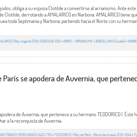
odos, obliga a su esposa Clotilde a convertirse al arrianismo. Ante este
 Clotilde, derrotando a AMALARICO en Narbona. AMALARICO tiene que h
ea toda Septimania y Narbona, partiendo hacia el Norte con su hermana,
ALARICO (Rey visigodo)(510-526)(526-531)
•
ARRIO / ARRIANISMO
•
BARCELONA (Ciudad)
•
NARB
París se apodera de Auvernia, que pertene
podera de Auvernia, que pertenece a su hermano TEODORICO I. Éste h
har a la reconquista de Auvernia.
INO FRANCO MEROVINGIOS (420-751)
•
TEODORICO I (Rey de Metz -Reims,Austrasia-)(511-534)
•
TU