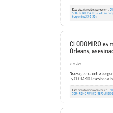
Esta pieza también aparece en ...
BU
561)
•
GUNDEMARO (Rey de los burg
burgundios)(516-524)
CLODOMIRO es mue
Orleans, asesina
año 524
Nueva guerra entre burgun
I y CLOTARIO I asesinan a 
Esta pieza también aparece en ...
BU
561)
•
REINO FRANCO MEROVINGIOS 