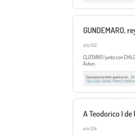
GUNDEMARO, rey d
año 532
CLOTARIO I junto con CHILD
Autun.
Esta pieza también aparece en ...
BU
(524-534)
•
REINO FRANCO MEROVI
A Teodorico I de
año 534