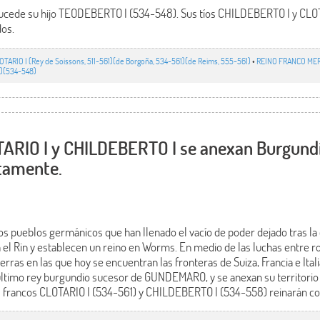
 sucede su hijo TEODEBERTO I (534-548). Sus tíos CHILDEBERTO I y CLO
dos.
OTARIO I (Rey de Soissons, 511-561)(de Borgoña, 534-561)(de Reims, 555-561)
•
REINO FRANCO MER
)(534-548)
TARIO I y CHILDEBERTO I se anexan Burgundi
tamente.
os pueblos germánicos que han llenado el vacío de poder dejado tras la
n el Rin y establecen un reino en Worms. En medio de las luchas entre r
rras en las que hoy se encuentran las fronteras de Suiza, Francia e Itali
ltimo rey burgundio sucesor de GUNDEMARO, y se anexan su territorio 
 francos CLOTARIO I (534-561) y CHILDEBERTO I (534-558) reinarán c