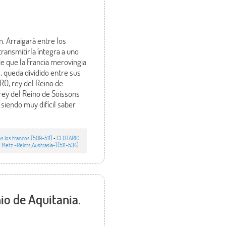
n. Arraigará entre los
 transmitírla íntegra a uno
de que la Francia merovingia
s, queda dividido entre sus
RO, rey del Reino de
 rey del Reino de Soissons
 siendo muy difícil saber
s los francos (509-511)
•
CLOTARIO
 Metz -Reims,Austrasia-)(511-534)
io de Aquitania.