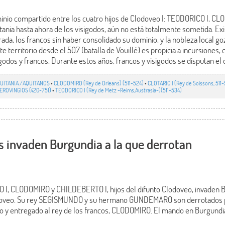
minio compartido entre los cuatro hijos de Clodoveo I: TEODORICO I, 
ania hasta ahora de los visigodos, aún no está totalmente sometida. Exi
irada, los francos sin haber consolidado su dominio, y la nobleza local g
ste territorio desde el 507 (batalla de Vouillé) es propicia a incursiones
godos y francos. Durante estos años, francos y visigodos se disputan el 
UITANIA /AQUITANOS
•
CLODOMIRO (Rey de Orleans) (511-524)
•
CLOTARIO I (Rey de Soissons, 511
EROVINGIOS (420-751)
•
TEODORICO I (Rey de Metz -Reims,Austrasia-)(511-534)
s invaden Burgundia a la que derrotan
 I, CLODOMIRO y CHILDEBERTO I, hijos del difunto Clodoveo, invaden Bu
odoveo. Su rey SEGISMUNDO y su hermano GUNDEMARO son derrotados 
o y entregado al rey de los francos, CLODOMIRO. El mando en Burgun