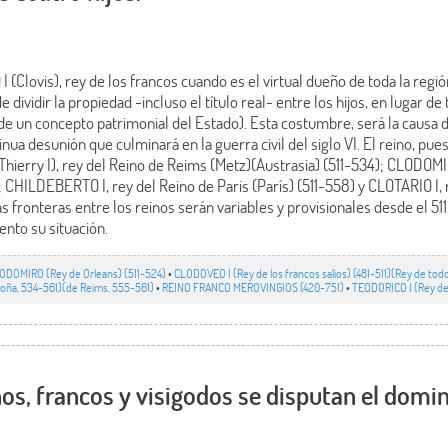
(Clovis), rey de los francos cuando es el virtual dueño de toda la regió
 dividir la propiedad -incluso el título real- entre los hijos, en lugar de
de un concepto patrimonial del Estado). Esta costumbre, será la causa 
nua desunión que culminará en la guerra civil del siglo VI. El reino, pue
Thierry I), rey del Reino de Reims (Metz)(Austrasia) (511-534); CLODOMI
; CHILDEBERTO I, rey del Reino de Paris (París) (511-558) y CLOTARIO I,
as fronteras entre los reinos serán variables y provisionales desde el 511
to su situación.
ODOMIRO (Rey de Orleans) (511-524)
•
CLODOVEO I (Rey de los francos salios) (481-511)(Rey de todo
rgoña, 534-561)(de Reims, 555-561)
•
REINO FRANCO MEROVINGIOS (420-751)
•
TEODORICO I (Rey de
os, francos y visigodos se disputan el domin