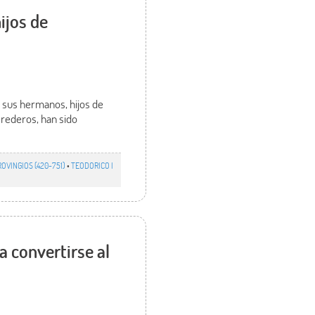
ijos de
e sus hermanos, hijos de
erederos, han sido
OVINGIOS (420-751)
•
TEODORICO I
a convertirse al