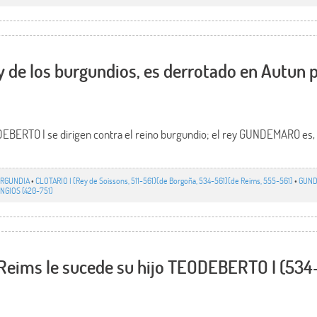
e los burgundios, es derrotado en Autun po
EBERTO I se dirigen contra el reino burgundio; el rey GUNDEMARO es, 
RGUNDIA
•
CLOTARIO I (Rey de Soissons, 511-561)(de Borgoña, 534-561)(de Reims, 555-561)
•
GUND
NGIOS (420-751)
 Reims le sucede su hijo TEODEBERTO I (534