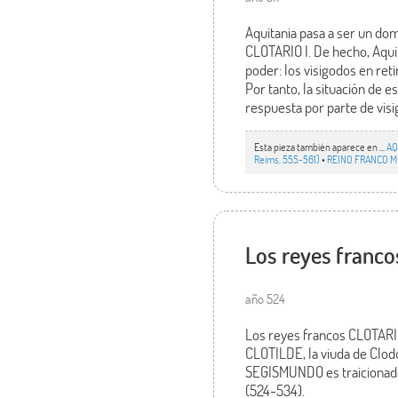
Aquitania pasa a ser un do
CLOTARIO I. De hecho, Aquit
poder: los visigodos en ret
Por tanto, la situación de e
respuesta por parte de visi
Esta pieza también aparece en ...
AQ
Reims, 555-561)
•
REINO FRANCO M
Los reyes franco
año 524
Los reyes francos CLOTARIO
CLOTILDE, la viuda de Cl
SEGISMUNDO es traicionad
(524-534).