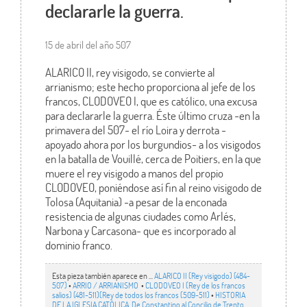
declararle la guerra.
15 de abril del año 507
ALARICO II, rey visigodo, se convierte al
arrianismo; este hecho proporciona al jefe de los
francos, CLODOVEO I, que es católico, una excusa
para declararle la guerra. Éste último cruza -en la
primavera del 507- el río Loira y derrota -
apoyado ahora por los burgundios- a los visigodos
en la batalla de Vouillé, cerca de Poitiers, en la que
muere el rey visigodo a manos del propio
CLODOVEO, poniéndose así fin al reino visigodo de
Tolosa (Aquitania) -a pesar de la enconada
resistencia de algunas ciudades como Arlés,
Narbona y Carcasona- que es incorporado al
dominio franco.
Esta pieza también aparece en ...
ALARICO II (Rey visigodo) (484-
507)
•
ARRIO / ARRIANISMO
•
CLODOVEO I (Rey de los francos
salios) (481-511)(Rey de todos los francos (509-511)
•
HISTORIA
DE LA IGLESIA CATÓLICA. De Constantino al Concilio de Trento