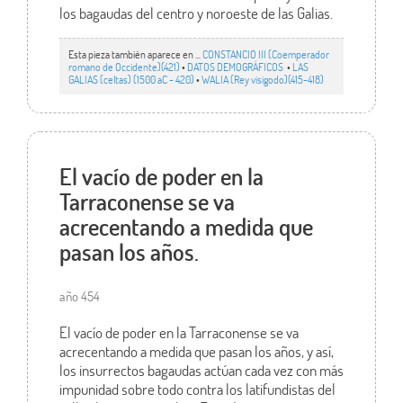
los bagaudas del centro y noroeste de las Galias.
Esta pieza también aparece en ...
CONSTANCIO III (Coemperador
romano de Occidente)(421)
•
DATOS DEMOGRÁFICOS
•
LAS
GALIAS (celtas) (1500 aC - 420)
•
WALIA (Rey visigodo)(415-418)
El vacío de poder en la
Tarraconense se va
acrecentando a medida que
pasan los años.
año 454
El vacío de poder en la Tarraconense se va
acrecentando a medida que pasan los años, y así,
los insurrectos bagaudas actúan cada vez con más
impunidad sobre todo contra los latifundistas del