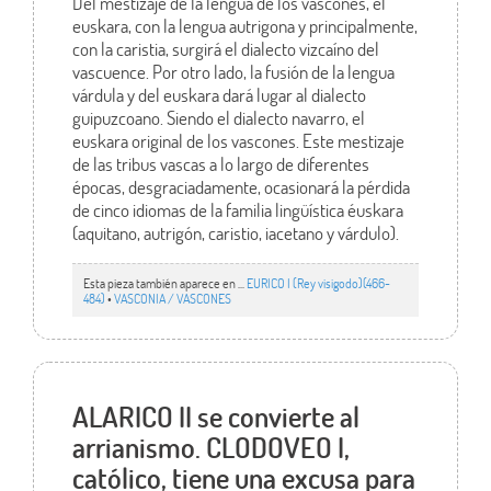
Del mestizaje de la lengua de los vascones, el
euskara, con la lengua autrigona y principalmente,
con la caristia, surgirá el dialecto vizcaíno del
vascuence. Por otro lado, la fusión de la lengua
várdula y del euskara dará lugar al dialecto
guipuzcoano. Siendo el dialecto navarro, el
euskara original de los vascones. Este mestizaje
de las tribus vascas a lo largo de diferentes
épocas, desgraciadamente, ocasionará la pérdida
de cinco idiomas de la familia lingüística éuskara
(aquitano, autrigón, caristio, iacetano y várdulo).
Esta pieza también aparece en ...
EURICO I (Rey visigodo)(466-
484)
•
VASCONIA / VASCONES
ALARICO II se convierte al
arrianismo. CLODOVEO I,
católico, tiene una excusa para