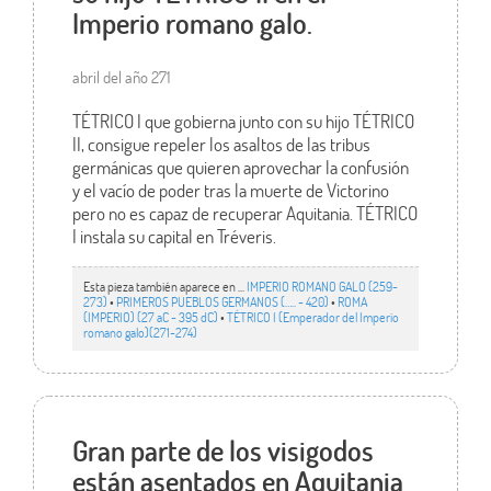
Imperio romano galo.
abril del año 271
TÉTRICO I que gobierna junto con su hijo TÉTRICO
II, consigue repeler los asaltos de las tribus
germánicas que quieren aprovechar la confusión
y el vacío de poder tras la muerte de Victorino
pero no es capaz de recuperar Aquitania. TÉTRICO
I instala su capital en Tréveris.
Esta pieza también aparece en ...
IMPERIO ROMANO GALO (259-
273)
•
PRIMEROS PUEBLOS GERMANOS (….. - 420)
•
ROMA
(IMPERIO) (27 aC - 395 dC)
•
TÉTRICO I (Emperador del Imperio
romano galo)(271-274)
Gran parte de los visigodos
están asentados en Aquitania