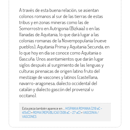
A través de esta buena relación, se asientan
colonos romanos al sur de las tierras de estas
tribus y en zonas mineras como las de
Somorrostro en Autrigonia (Bizkaia) o en las
llanadas de Aquitania, lo que dará lugar a las
colonias romanas de la Novempopulania (nueve
pueblos), Aquitania Prima y Aquitania Secunda, en
lo que hoy en día se conoce como Aquitania o
Gascuña. Unos asentamientos que darán lugar
siglos después al surgimiento de las lenguas y
culturas pirenaicas de origen latino fruto del
mestizaje de vascones y latinos (castellana,
navarro-aragonesa, dialecto occidental del
catalán y dialecto gascón del provenzal u
occitano).
Esta pieza también aparece en ...
HISPANIA ROMANA (219 aC -
415dC)
•
ROMA (REPÚBLICA) (509 aC - 27 aC)
•
VASCONIA /
VASCONES