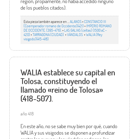
región, propiamente, no había accedido ninguno
de los pueblos citados).
Esta pieza también aparece en ...
ALANOS
•
CONSTANCIO III
(Coemperador romano de Occidente)(421)
•
IMPERIO ROMANO
DE OCCIDENTE. (395-476).
•
LAS GALIAS (celtas) (1500 aC -
420)
•
TARRAGONA (CIUDAD)
•
VÁNDALOS
•
WALIA (Rey
visigodo)(415-418)
WALIA establece su capital en
Tolosa, constituyendo el
llamado «reino de Tolosa»
(418-507).
año 418
En este año, no se sabe muy bien por qué, cuando
WALIA y sus visigodos se disponen a profundizar