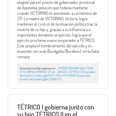
elegido para el puesto de gobernador provincial
de Aquitania, posición que todavía mantiene
cuando VICTORINO es asesinado, a comienzos de
271. La madre de VICTORINO, Victoria, logra
mantener el control de la situación política tras la
muerte de su hijo y, gracias a su influencia y a
importantes donativos al ejército, logra que el
ejército proclame nuevo emperador a TÉTRICO.
Éste acepta el nombramiento del ejército y es
investido cerca de Burdigalia (Burdeos), en la Galia
romana.
Esta pieza también aparece en ...
IMPERIO ROMANO GALO (259-
273)
•
ROMA (IMPERIO) (27 aC - 395 dC)
•
TÉTRICO I (Emperador
del Imperio romano galo)(271-274)
•
VICTORINO (Emperador
romano del Imperio galo) (268-271)
TÉTRICO I gobierna junto con
su hijo TÉTRICO II en el