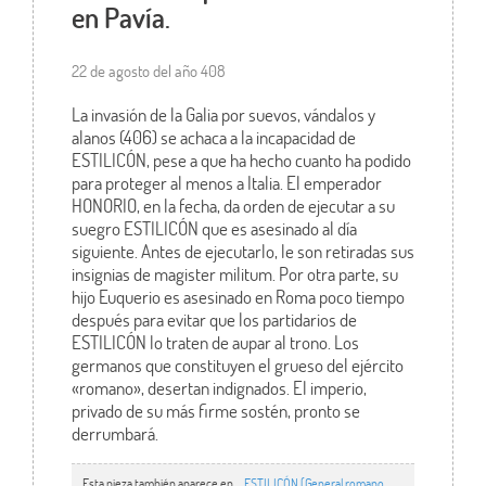
en Pavía.
22 de agosto del año 408
La invasión de la Galia por suevos, vándalos y
alanos (406) se achaca a la incapacidad de
ESTILICÓN, pese a que ha hecho cuanto ha podido
para proteger al menos a Italia. El emperador
HONORIO, en la fecha, da orden de ejecutar a su
suegro ESTILICÓN que es asesinado al día
siguiente. Antes de ejecutarlo, le son retiradas sus
insignias de magister militum. Por otra parte, su
hijo Euquerio es asesinado en Roma poco tiempo
después para evitar que los partidarios de
ESTILICÓN lo traten de aupar al trono. Los
germanos que constituyen el grueso del ejército
«romano», desertan indignados. El imperio,
privado de su más firme sostén, pronto se
derrumbará.
Esta pieza también aparece en ...
ESTILICÓN (General romano