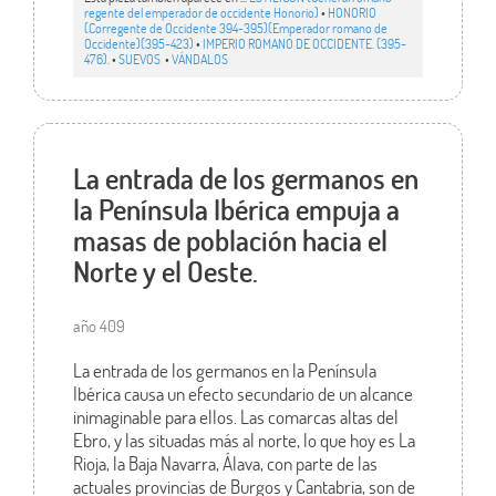
regente del emperador de occidente Honorio)
•
HONORIO
(Corregente de Occidente 394-395)(Emperador romano de
Occidente)(395-423)
•
IMPERIO ROMANO DE OCCIDENTE. (395-
476).
•
SUEVOS
•
VÁNDALOS
La entrada de los germanos en
la Península Ibérica empuja a
masas de población hacia el
Norte y el Oeste.
año 409
La entrada de los germanos en la Península
Ibérica causa un efecto secundario de un alcance
inimaginable para ellos. Las comarcas altas del
Ebro, y las situadas más al norte, lo que hoy es La
Rioja, la Baja Navarra, Álava, con parte de las
actuales provincias de Burgos y Cantabria, son de