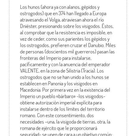
Los hunos (ahora ya con alanos, gépidos y
ostrogodos) que en 374 han llegado a Europa
atravesando el Volga, atraviesan ahora el río
Dniéster, presionando sobre los visigodos. Éstos,
al comprobar que la resistencia es imposible, en
vez de ceder, como sus parientes los gépidos y
los ostrogodos, prefieren cruzar el Danubio. Miles
de personas (doscientos mil guerreros) pasan las
fronteras del Imperio para instalarse,
pacíficamente y con la anuencia del emperador
VALENTE, en la zona de Silistria (Tracia). Los
ostrogodos que no se han unido a los hunos se
establecen en Panonia y los visigodos en
Macedonia. Por primera vez en la existencia del
Imperio un pueblo «bárbaro» -los visigodos-
obtiene autorización imperial explícita para
instalarse dentro de los límites del territorio
romano. Con este consentimiento, dos
necesidades –una, la visigoda de tierras, otra, la
romana de ejército que le proporcionará
seguridad- se unen de cara a un objetivo común: