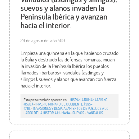
suevos y alanos invaden la
Península Ibérica y avanzan
hacia el interior.
28 de agosto del año 409
Empieza una quincena en la que habiendo cruzado
la Galia y destruido las defensas romanas, inician
la invasión de la Península Ibérica los pueblos
llamados «bárbaros»: vándalos (asdingos y
silingos), suevos y alanos que avanzan con fuerza
hacia el interior.
Esta pieza también aparece en ...
HISPANIA ROMANA (219 aC -
415dC)
•
IMPERIO ROMANO DE OCCIDENTE. (395-
476).
•
INVASIONES Y DESPLAZAMIENTOS DE PUEBLOS A LO
LARGO DE LA HISTORIA HUMANA
•
SUEVOS
•
VÁNDALOS