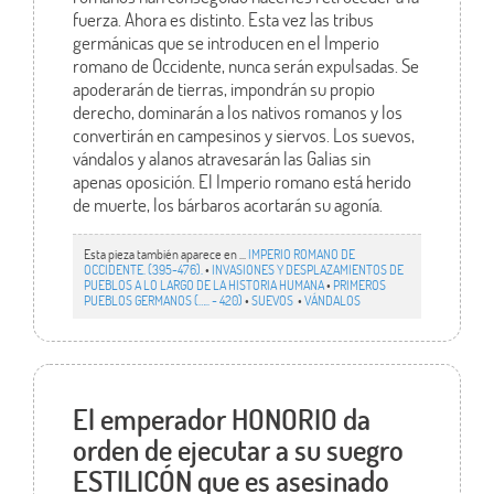
fuerza. Ahora es distinto. Esta vez las tribus
germánicas que se introducen en el Imperio
romano de Occidente, nunca serán expulsadas. Se
apoderarán de tierras, impondrán su propio
derecho, dominarán a los nativos romanos y los
convertirán en campesinos y siervos. Los suevos,
vándalos y alanos atravesarán las Galias sin
apenas oposición. El Imperio romano está herido
de muerte, los bárbaros acortarán su agonía.
Esta pieza también aparece en ...
IMPERIO ROMANO DE
OCCIDENTE. (395-476).
•
INVASIONES Y DESPLAZAMIENTOS DE
PUEBLOS A LO LARGO DE LA HISTORIA HUMANA
•
PRIMEROS
PUEBLOS GERMANOS (….. - 420)
•
SUEVOS
•
VÁNDALOS
El emperador HONORIO da
orden de ejecutar a su suegro
ESTILICÓN que es asesinado