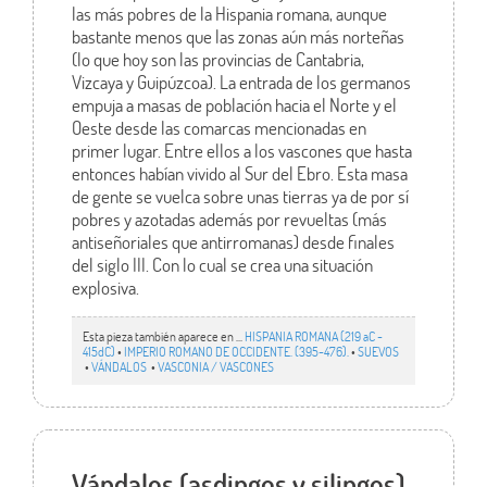
las más pobres de la Hispania romana, aunque
bastante menos que las zonas aún más norteñas
(lo que hoy son las provincias de Cantabria,
Vizcaya y Guipúzcoa). La entrada de los germanos
empuja a masas de población hacia el Norte y el
Oeste desde las comarcas mencionadas en
primer lugar. Entre ellos a los vascones que hasta
entonces habían vivido al Sur del Ebro. Esta masa
de gente se vuelca sobre unas tierras ya de por sí
pobres y azotadas además por revueltas (más
antiseñoriales que antirromanas) desde finales
del siglo III. Con lo cual se crea una situación
explosiva.
Esta pieza también aparece en ...
HISPANIA ROMANA (219 aC -
415dC)
•
IMPERIO ROMANO DE OCCIDENTE. (395-476).
•
SUEVOS
•
VÁNDALOS
•
VASCONIA / VASCONES
Vándalos (asdingos y silingos),