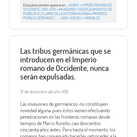
Esta pieza también aparece en ...
HUNOS
•
IMPERIO ROMANO DE
OCCIDENTE. (395-476).
•
INVASIONES Y DESPLAZAMIENTOS DE
PUEBLOS A LO LARGO DE LA HISTORIA HUMANA
•
PRIMEROS
PUEBLOS GERMANOS (….. - 420)
•
SUEVOS
•
VÁNDALOS
Las tribus germánicas que se
introducen en el Imperio
romano de Occidente, nunca
serán expulsadas.
31 de diciembre del año 406
Las invasiones de germánicos, no constituyen
novedad alguna, pues éstos vienen efectuando
penetraciones en las fronteras romanas desde
tiempos de Marco Aurelio, casi doscientos
cincuenta años antes. Pero hasta el momento, los
romanos han conseguido hacerles retroceder a la