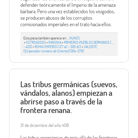
defender teóricamente el Imperio de la amenaza
bárbara. Pero una vez establecidos los visigodos,
se producen abusos de los corruptos
comisionados imperiales en el trato hacia ellos.
Esta pieza también aparece en ...
HUNOS
•
OSTROGODOS
•
PANONIA
•
PRIMEROS PUEBLOS GERMANOS (…..
- 420)
•
ROMA (IMPERIO) (27 aC - 395 dC)
•
VALENTE
(Emperador romano de Oriente)(364-378)
Las tribus germánicas (suevos,
vándalos, alanos) empiezan a
abrirse paso a través de la
frontera renana.
31 de diciembre del año 406
Las tribus germánicas de más allá de las fronteras